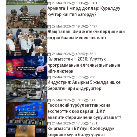
29 Май 2026
19:15
1031
Армияга 1 млрд доллар: Куралдуу
күчтөр кантип өзгөрдү?
29 Май 2026
19:09
1197
Жаңы талап: Эми жетекчилердин иши
элдин баасы менен ченелет
28 Май 2026
09:55
850
Кыргызстан – 2030: Улуттук
программанын алгачкы жылынын
ийгиликтери
26 Май 2026
17:25
2186
Индустрия: Акыркы 5 жылда ишке
берилген ири өндүрүштөр
22 Май 2026
18:00
1416
Геосаясий турбуленттик жана
эксперттик көз караш: ШКУ
аналитиктери эмнени сунушташат?
21 Май 2026
17:00
1231
Кыргызстан БУУнун Коопсуздук
кеңешине мүчө болуу үчүн ат