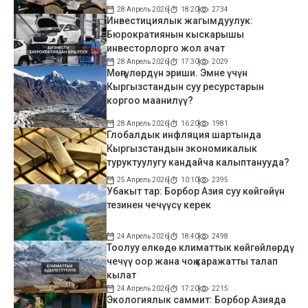
28 Апрель 2026
18:20
2734
Инвестициялык жагымдуулук:
Бюрократиянын кыскарышы
инвесторлорго жол ачат
28 Апрель 2026
17:30
2029
Мөңгүлөрдүн эриши. Эмне үчүн
Кыргызстандын суу ресурстарын
коргоо маанилүү?
28 Апрель 2026
16:20
1981
Глобалдык инфляция шартында
Кыргызстандын экономикалык
туруктуулугу кандайча калыптанууда?
25 Апрель 2026
10:10
2395
Убакыт тар: Борбор Азия суу көйгөйүн
тезинен чечүүсү керек
24 Апрель 2026
18:40
2498
Тоолуу өлкөдө климаттык көйгөйлөрдү
чечүү оор жана чоң каражатты талап
кылат
24 Апрель 2026
17:20
2215
Экологиялык саммит: Борбор Азияда