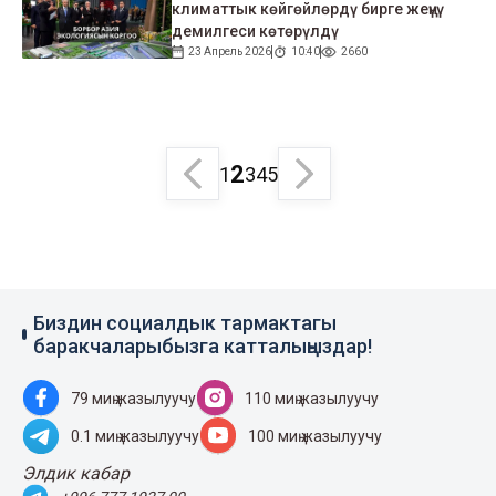
климаттык көйгөйлөрдү бирге жеңүү
демилгеси көтөрүлдү
23 Апрель 2026
10:40
2660
2
1
3
4
5
Биздин социалдык тармактагы
баракчаларыбызга катталыңыздар!
79 миң жазылуучу
110 миң жазылуучу
0.1 миң жазылуучу
100 миң жазылуучу
Элдик кабар