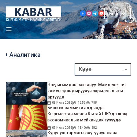
Кыр
Аналитика
Чоң чыгымдан сактануу: Мамлекеттик
камсыздандыруунун зарылчылыгы
артууда
09 Июнь 2026
16:55
758
Бишкек саммити алдында:
Кыргызстан менен Кытай ШКУда жаңы
экономикалык мейкиндик түзүүдө
09 Июнь 2026
11:40
682
Курулуш тармагы өнүгүүнүн жана