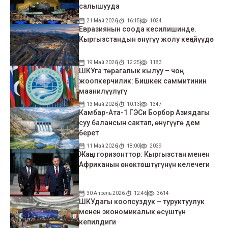
салышууда
21 Май 2026
16:15
1024
Евразиянын соода кесилишинде.
Кыргызстандын өнүгүү жолу кеңейүүдө
19 Май 2026
12:25
1183
ШКУга төрагалык кылуу – чоң
жоопкерчилик: Бишкек саммитинин
маанилүүлүгү
13 Май 2026
10:13
1347
Камбар-Ата-1 ГЭСи Борбор Азиядагы
суу балансын сактап, өнүгүүгө дем
берет
11 Май 2026
18:00
2039
Жаңы горизонттор: Кыргызстан менен
Африканын өнөктөштүгүнүн келечеги
30 Апрель 2026
12:46
3614
ШКУдагы коопсуздук – туруктуулук
менен экономикалык өсүштүн
кепилдиги