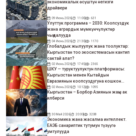
экономикалык өсүштүн негизги
драйвери
09 Июнь 2026
11:00
631
Улуттук программа – 2030: Коопсуздук
жана агрардык мүмкүнчүлүктөр
чыңдалууда
04 Июнь 2026
21:30
1170
Глобалдык жылуулук жана тоолуктар:
Кыргызстан тоо экосистемасын кантип
сактай алат?
02 Июнь 2026
17:45
2365
ШКУ — туруктуулуктун платформасы:
Кыргызстан менен Кытайдын
Евразиянын коопсуздугуна кошкон
салымы
02 Июнь 2026
10:12
1095
Кыргызстан – Борбор Азиянын жаңы ак
илбирси
30 Май 2026
20:00
3208
Экономика жана жасалма интеллект.
ЕАЭБ санариптик тутумун түзүүгө
умтулууда