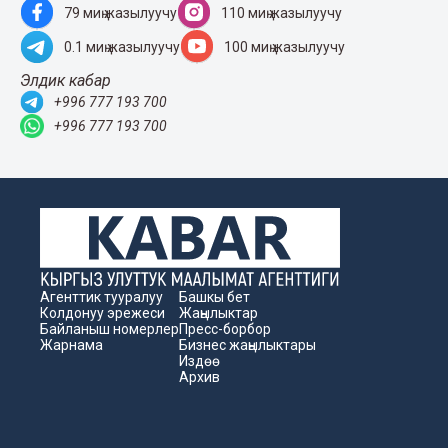
79 миң жазылуучу
110 миң жазылуучу
0.1 миң жазылуучу
100 миң жазылуучу
Элдик кабар
+996 777 193 700
+996 777 193 700
Агенттик тууралуу
Башкы бет
Колдонуу эрежеси
Жаңылыктар
Байланыш номерлер
Пресс-борбор
Жарнама
Бизнес жаңылыктары
Издөө
Архив