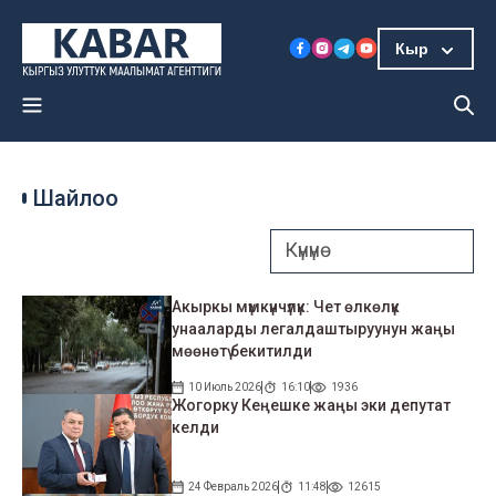
Кыр
Шайлоо
Акыркы мүмкүнчүлүк: Чет өлкөлүк
унааларды легалдаштыруунун жаңы
мөөнөтү бекитилди
10 Июль 2026
16:10
1936
Жогорку Кеңешке жаңы эки депутат
келди
24 Февраль 2026
11:48
12615