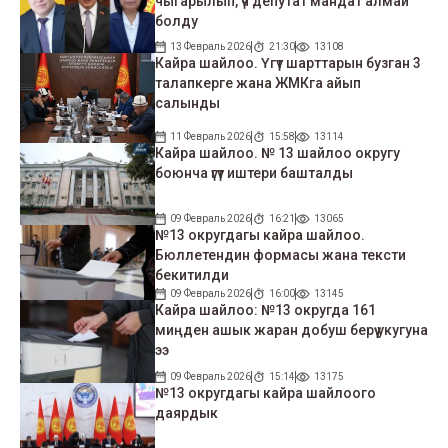
чыгарылып, үч депутат мандат алмай
болду
13 Февраль 2026
21:30
13108
Кайра шайлоо. Үгүт шарттарын бузган 3
талапкерге жана ЖМКга айып
салынды
11 Февраль 2026
15:58
13114
Кайра шайлоо. № 13 шайлоо округу
боюнча үгүт иштери башталды
09 Февраль 2026
16:21
13065
№13 округдагы кайра шайлоо.
Бюллетендин формасы жана тексти
бекитилди
09 Февраль 2026
16:00
13145
Кайра шайлоо: №13 округда 161
миңден ашык жаран добуш берүү укугуна
ээ
09 Февраль 2026
15:14
13175
№13 округдагы кайра шайлоого
даярдык