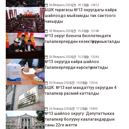
06 Февраль 2026
18:13
12812
БШК төрагасы №13 округдагы кайра
шайлоодо мыйзамды так сактоого
чакырды
05 Февраль 2026
15:45
13168
№13 округ боюнча бюллетендеги
талапкерлердин кезектүүлүгү аныкталды
05 Февраль 2026
15:20
13246
№13 округда кайра шайлоо.
Талапкерлерди көрсөтүү аяктады
30 Январь 2026
10:00
13556
БШК: №13 көп мандаттуу округдан 4
талапкер расмий катталды
26 Январь 2026
17:25
13693
№13 шайлоо округу: Депутаттыкка
талапкер болууну каалагандардын
саны 22ге жетти