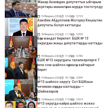
Жанар Акаевдин депутаттык ыйгарым
укуктары мөөнөтүнөн мурда токтотулду
19 Февраль 2026
12:45
12733
Азизбек Абдуллаев Жогорку Кеңештин
депутаты болуп катталды
18 Февраль 2026
11:10
12959
Бүгүн мандат берилет: БШК № 13
округдан жаңы депутаттарды каттады
18 Февраль 2026
11:00
12784
БШК №13 округдагы талапкерлерге 7
млн сом шайлоо күрөөсүн кайтарып
берет
16 Февраль 2026
18:17
12999
№13 шайлоо округу: Сот БШКнын
чечимин күчүндө калтырды —
Шайназаров
16 Февраль 2026
17:50
13014
№13 округда кайра шайлоо жокко