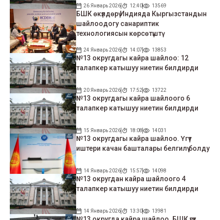
26 Январь 2026
12:40
13569
БШК өкүлдөрү Индияда Кыргызстандын
шайлоодогу санариптик
технологиясын көрсөтүштү
24 Январь 2026
14:07
13853
№13 округдагы кайра шайлоо: 12
талапкер катышуу ниетин билдирди
20 Январь 2026
17:52
13722
№13 округдагы кайра шайлоого 6
талапкер катышуу ниетин билдирди
15 Январь 2026
18:08
14031
№13 округдагы кайра шайлоо. Үгүт
иштери качан башталары белгилүү болду
14 Январь 2026
15:57
14098
№13 округдан кайра шайлоого 4
талапкер катышуу ниетин билдирди
14 Январь 2026
13:30
13981
№13 округда кайра шайлоо. БШК үгүт