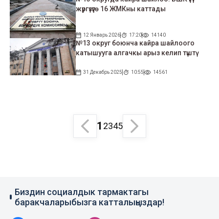
жүргүзүүгө 16 ЖМКны каттады
12 Январь 2026
17:20
14140
№13 округ боюнча кайра шайлоого
катышууга алгачкы арыз келип түштү
31 Декабрь 2025
10:55
14561
1
2
3
4
5
Биздин социалдык тармактагы
баракчаларыбызга катталыңыздар!