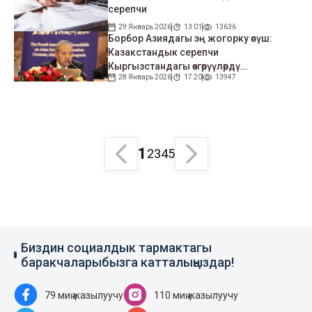
серепчи
29 Январь 2026
13:01
13636
Борбор Азиядагы эң жогорку өсүш:
Казакстандык серепчи
Кыргызстандагы өзгөрүүлөрдү
28 Январь 2026
17:20
13947
тизмектеди
1
2
3
4
5
Биздин социалдык тармактагы
баракчаларыбызга катталыңыздар!
79 миң жазылуучу
110 миң жазылуучу