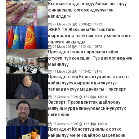
Кыргызстанда сомду басып чыгаруу
финансылык эгемендүүлүктүн
кепилдиги
27 Март 2026
20:30
11232
ЖККУ ПА Жакынкы Чыгыштагы
кырдаалды тынчтык жолу менен жөнгө
салууга чакырды
27 Март 2026
15:34
10872
Президент жана парламент ийри
отуруп, түз кеңешип. Түз диалог өлкө үчүн
маанилүү
11 Март 2026
17:15
12476
Президенттин Конституциялык сотко
кайрылуусу кырдаалды укуктук
талаада чечүү маданияты – эксперт
18 Февраль 2026
17:24
13040
Эксперт: Президенттик шайлоону
мөөнөтүнөн мурда өткөрүүгө саясий-укуктук
негиз жок
18 Февраль 2026
16:50
13040
Президент Конституциялык сотко
кайрылуу менен шайлоо маселесин