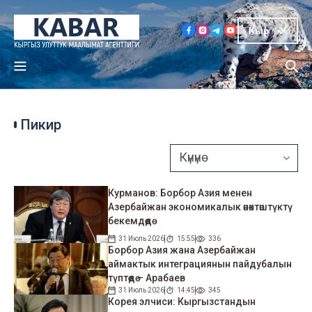
Кыр
Пикир
Курманов: Борбор Азия менен
Азербайжан экономикалык өнөктөштүктү
бекемдөөдө
31 Июль 2026
15:55
336
Борбор Азия жана Азербайжан
аймактык интеграциянын пайдубалын
түптөөдө – Арабаев
31 Июль 2026
14:45
345
Корея элчиси: Кыргызстандын