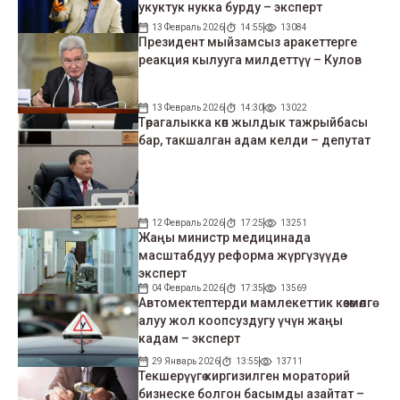
укуктук нукка бурду – эксперт
13 Февраль 2026
14:55
13084
Президент мыйзамсыз аракеттерге
реакция кылууга милдеттүү – Кулов
13 Февраль 2026
14:30
13022
Төрагалыкка көп жылдык тажрыйбасы
бар, такшалган адам келди – депутат
12 Февраль 2026
17:25
13251
Жаңы министр медицинада
масштабдуу реформа жүргүзүүдө -
эксперт
04 Февраль 2026
17:35
13569
Автомектептерди мамлекеттик көзөмөлгө
алуу жол коопсуздугу үчүн жаңы
кадам – эксперт
29 Январь 2026
13:55
13711
Текшерүүгө киргизилген мораторий
бизнеске болгон басымды азайтат –