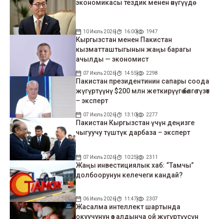
экономикасы тездик менен өнүгүүдө
10 Июль 2026
16:00
1947
Кыргызстан менен Пакистан
кызматташтыгынын жаңы барагы
ачылды — экономист
07 Июль 2026
14:55
2298
Пакистан президентинин сапары соода
жүгүртүүнү $200 млн жеткирүүгө өбөлгө түзөт
– эксперт
07 Июль 2026
13:10
2277
Пакистан Кыргызстан үчүн деңизге
чыгуучу түштүк дарбаза – эксперт
07 Июль 2026
10:25
2311
Жаңы инвестициялык хаб: “Тамчы”
долбоорунун келечеги кандай?
06 Июль 2026
11:47
2307
Жасалма интеллект шартында
окуучунун өз алдынча ой жүгүртүүсүн