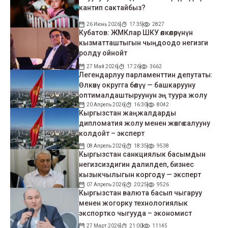
кантип сактайбыз?
26 Июнь 2026
17:35
2827
Кубатов: ЖМКлар ШКУ өлкөлөрүнүн
кызматташтыгын чыңдоодо негизги
ролду ойнойт
27 Май 2026
17:26
3662
Легендарлуу парламенттин депутаты:
Өлкөнү округга бөлүү — башкарууну
оптималдаштыруунун эң туура жолу
20 Апрель 2026
16:30
8042
Кыргызстан жаңжалдарды
дипломатия жолу менен жөнгө салууну
колдойт – эксперт
08 Апрель 2026
18:35
9538
Кыргызстан санкциялык басымдын
негизсиздигин далилдеп, бизнес
кызыкчылыгын коргоду — эксперт
07 Апрель 2026
20:25
9526
Кыргызстан валюта басып чыгаруу
менен жогорку технологиялык
экспортко чыгууда – экономист
27 Март 2026
21:00
11145