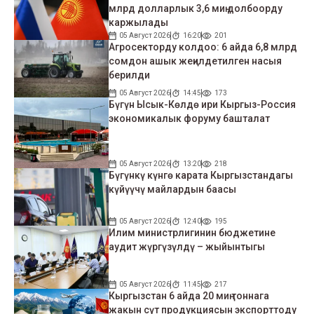
млрд долларлык 3,6 миң долбоорду
каржылады
05 Август 2026
16:20
201
Агросекторду колдоо: 6 айда 6,8 млрд
сомдон ашык жеңилдетилген насыя
берилди
05 Август 2026
14:45
173
Бүгүн Ысык-Көлдө ири Кыргыз-Россия
экономикалык форуму башталат
05 Август 2026
13:20
218
Бүгүнкү күнгө карата Кыргызстандагы
күйүүчү майлардын баасы
05 Август 2026
12:40
195
Илим министрлигинин бюджетине
аудит жүргүзүлдү – жыйынтыгы
05 Август 2026
11:45
217
Кыргызстан 6 айда 20 миң тоннага
жакын сүт продукциясын экспорттоду