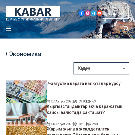
Кыр
Экономика
7-августка карата валюталар курсу
07 Август 2026
09:00
63
Кыргызстандыктар акча каражатын
кайсы валютада сакташат?
06 Август 2026
18:10
280
Жарым жылда жеңилдетилген