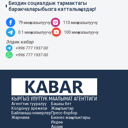
Биздин социалдык тармактагы
баракчаларыбызга катталыңыздар!
79 миң жазылуучу
110 миң жазылуучу
0.1 миң жазылуучу
100 миң жазылуучу
Элдик кабар
+996 777 1937 00
+996 777 1937 00
Агенттик тууралуу
Башкы бет
Колдонуу эрежеси
Жаңылыктар
Байланыш номерлер
Пресс-борбор
Жарнама
Бизнес жаңылыктары
Издөө
Архив