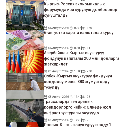
Кыргыз-Россия экономикалык
форумунда ири курулуш долбоорлор
сунушталды
06 Август 2026
09:35
168
6-августка карата валюталар курсу
06 Август 2026
09:00
111
Азербайжан-Кыргыз өнүктүрүү
фондунун капиталы 200 млн долларга
жеткирилет
05 Август 2026
18:00
270
Өзбек-Кыргыз өнүктүрүү фондунун
колдоосу менен 883 жумуш орду
түзүлдү
05 Август 2026
17:40
261
Трассалардан эл аралык
коридорлорго чейин: Өлкөдө жол
инфраструктурасы өнүгүүдө
05 Август 2026
17:20
261
Россия-Кыргыз өнүктүрүү фонду 1