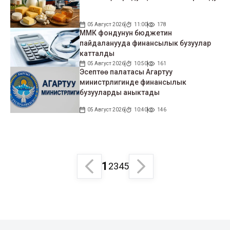
05 Август 2026
11:00
178
ММК фондунун бюджетин
пайдаланууда финансылык бузуулар
катталды
05 Август 2026
10:50
161
Эсептөө палатасы Агартуу
министрлигинде финансылык
бузууларды аныктады
05 Август 2026
10:40
146
1
2
3
4
5