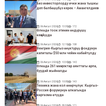
Биз инвесторлорду ички жана тышкы
деп бөлбөшүбүз керек – Амангелдиев
06 Август 2026
13:35
172
Өлкөдө тоок этинин өндүрүшү
кеңейүүдө
06 Август 2026
12:15
158
Венгрия-Кыргыз өнүктүрүү фондунун
капиталы $50 млн чейин көбөйтүлдү
06 Август 2026
10:30
140
Өлкөдө 261 миң гектар аянттагы арпа,
буудай жыйналды
06 Август 2026
10:05
143
Техника жана кол өнөрчүлүк: Кыргыз-
Россия форумунун алкагында
көргөзмө өтүүдө
06 Август 2026
09:55
171