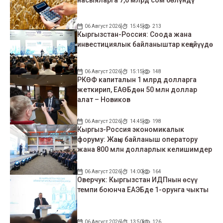
насыяларга 7,6 млрд сом бөлүндү
06 Август 2026
15:45
213
Кыргызстан-Россия: Соода жана
инвестициялык байланыштар кеңейүүдө
06 Август 2026
15:15
148
РКӨФ капиталын 1 млрд долларга
жеткирип, ЕАӨБдөн 50 млн доллар
алат – Новиков
06 Август 2026
14:45
198
Кыргыз-Россия экономикалык
форуму: Жаңы байланыш оператору
жана 800 млн долларлык келишимдер
06 Август 2026
14:00
164
Оверчук: Кыргызстан ИДПнын өсүү
темпи боюнча ЕАЭБде 1-орунга чыкты
06 Август 2026
13:50
126