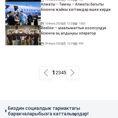
Алматы – Тамчы – Алматы багыты
боюнча жайкы каттамдар ишке кирди
10 Июль 2026
15:25
1030
Beeline — маалыматтык коопсуздук
боюнча эң алдыңкы оператор
09 Июль 2026
15:01
994
1
2
3
4
5
Биздин социалдык тармактагы
баракчаларыбызга катталыңыздар!