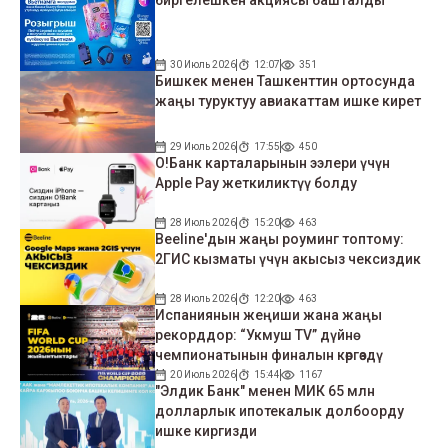
биргелешкен акциясы башталды
30 Июль 2026
12:07
351
Бишкек менен Ташкенттин ортосунда
жаңы туруктуу авиакаттам ишке кирет
29 Июль 2026
17:55
450
О!Банк карталарынын ээлери үчүн
Apple Pay жеткиликтүү болду
28 Июль 2026
15:20
463
Beeline'дын жаңы роуминг топтому:
2ГИС кызматы үчүн акысыз чексиздик
28 Июль 2026
12:20
463
Испаниянын жеңиши жана жаңы
рекорддор: “Укмуш TV” дүйнө
чемпионатынын финалын көргөздү
20 Июль 2026
15:44
1167
"Элдик Банк" менен МИК 65 млн
долларлык ипотекалык долбоорду
ишке киргизди