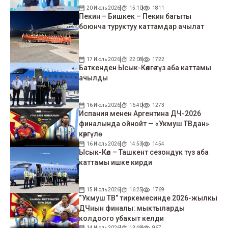
20 Июль 2026
15:10
1811
Пекин – Бишкек – Пекин багыты
боюнча туруктуу каттамдар ачылат
17 Июль 2026
22:08
1722
Баткенден Ысык-Көлгө түз аба каттамы
ачылды
16 Июль 2026
16:40
1273
Испания менен Аргентина ДЧ-2026
финалында ойнойт — «Укмуш ТВдан»
көргүлө
16 Июль 2026
14:53
1454
Ысык-Көл – Ташкент сезондук түз аба
каттамы ишке кирди
15 Июль 2026
16:25
1769
“Укмуш ТВ” тиркемесинде 2026-жылкы
ДЧнын финалы: мыктыларды
колдоого убакыт келди
14 Июль 2026
13:48
967