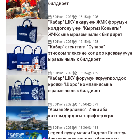
билдирет
30 Июль 2026
18:15
908
"Кабар" ШКУ өлкөлөрүнүн ЖМК форумун
колдогону үчүн "Кыргыз Коньягы"
ЖЧКсына ыраазычылык билдирет
30 Июль 2026
17:15
428
“Кабар” агенттиги “Супара”
этнокомплексине колдоо көрсөткөнү үчүн
ыраазычылык билдирет
30 Июль 2026
15:15
459
"Кабар" ШКУ форумун өткөрүүгө колдоо
көрсөткөн "Шоро" компаниясына
ыраазычылык билдирет
30 Июль 2026
13:50
379
"Асман Эйрлайнс": Ички аба
каттамдардагы тарифтер өзгөрөт
30 Июль 2026
13:36
433
Legend суусу менен Яндекс Плюстун