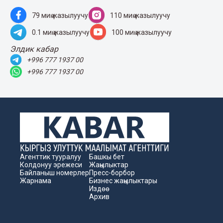
79 миң жазылуучу
110 миң жазылуучу
0.1 миң жазылуучу
100 миң жазылуучу
Элдик кабар
+996 777 1937 00
+996 777 1937 00
Агенттик тууралуу
Башкы бет
Колдонуу эрежеси
Жаңылыктар
Байланыш номерлер
Пресс-борбор
Жарнама
Бизнес жаңылыктары
Издөө
Архив