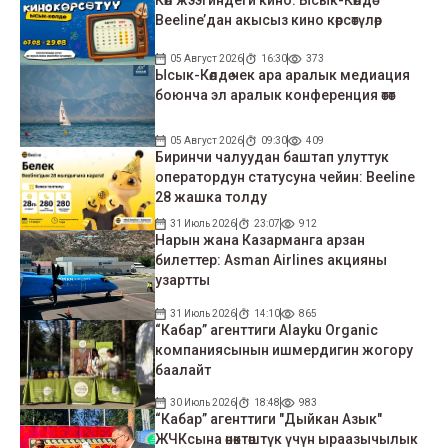
Beeline’дан акысыз кино көрсөтүлөр
05 Август 2026
16:30
373
Ысык-Көлдө чек ара аралык медиация
боюнча эл аралык конференция өтөт
05 Август 2026
09:30
409
Биринчи чалуудан баштап улуттук
оператордун статусуна чейин: Beeline
28 жашка толду
31 Июль 2026
23:07
912
Нарын жана Казарманга арзан
билеттер: Asman Airlines акцияны
узартты
31 Июль 2026
14:10
865
“Кабар” агенттиги Alayku Organic
компаниясынын ишмердигин жогору
баалайт
30 Июль 2026
18:48
983
“Кабар” агенттиги "Дыйкан Азык"
ЖЧКсына өнөктөштүк үчүн ыраазычылык