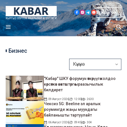
Кыр
Бизнес
"Кабар" ШКУ форумун өткөрүүгө колдоо
көрсөткөн өнөктөштөргө ыраазычылык
билдирет
09 Август 2026
12:00
2630
Чексиз 5G: Beeline эл аралык
роумингде жаңы муундагы
байланышты тартуулайт
06 Август 2026
09:45
304
Көл жээгиндеги кино: Ысык-Көлдө