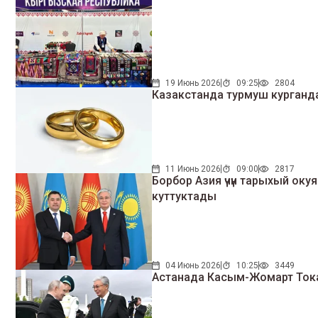
19 Июнь 2026
09:25
2804
Казакстанда турмуш курган
11 Июнь 2026
09:00
2817
Борбор Азия үчүн тарыхый ок
куттуктады
04 Июнь 2026
10:25
3449
Астанада Касым-Жомарт Тока