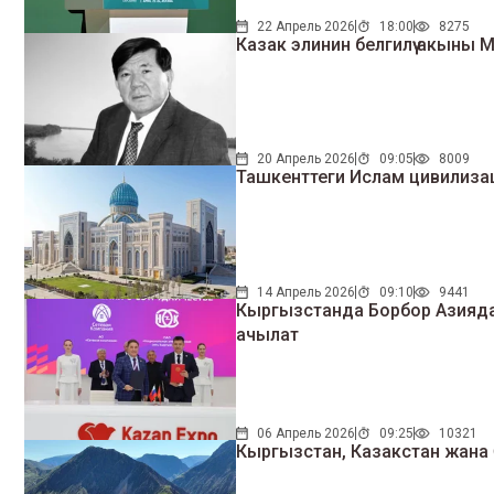
22 Апрель 2026
18:00
8275
Казак элинин белгилүү акыны 
20 Апрель 2026
09:05
8009
Ташкенттеги Ислам цивилиза
14 Апрель 2026
09:10
9441
Кыргызстанда Борбор Азияда
ачылат
06 Апрель 2026
09:25
10321
Кыргызстан, Казакстан жана