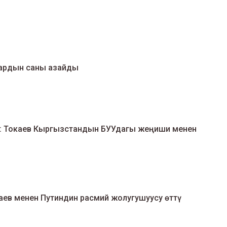
дардын саны азайды
уя: Токаев Кыргызстандын БУУдагы жеңиши менен
ев менен Путиндин расмий жолугушуусу өттү