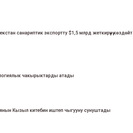
кстан санариптик экспортту $1,5 млрд жеткирүүнү көздөйт
ологиялык чакырыктарды атады
янын Кызыл китебин иштеп чыгууну сунуштады