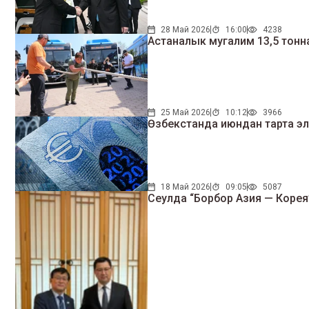
28 Май 2026
16:00
4238
Астаналык мугалим 13,5 тонна
25 Май 2026
10:12
3966
Өзбекстанда июндан тарта эл
18 Май 2026
09:05
5087
Сеулда “Борбор Азия — Корея