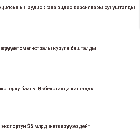
уциясынын аудио жана видео версиялары сунушталды
үрүүчү автомагистралы курула башталды
 жогорку баасы Өзбекстанда катталды
кспортун $5 млрд жеткирүүнү көздөйт