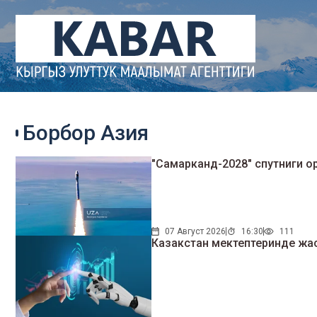
Борбор Азия
"Самарканд-2028" спутниги орб
07 Август 2026
16:30
111
Казакстан мектептеринде жас