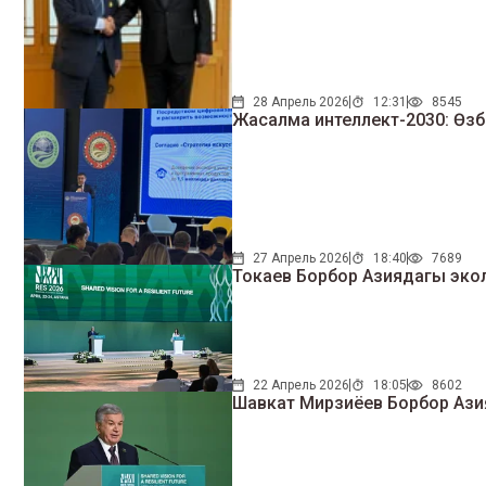
28 Апрель 2026
12:31
8545
Жасалма интеллект-2030: Өзбе
27 Апрель 2026
18:40
7689
Токаев Борбор Азиядагы эк
22 Апрель 2026
18:05
8602
Шавкат Мирзиёев Борбор Ази