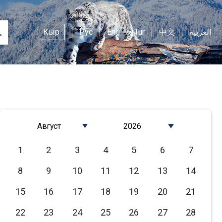
Кыр
Рус
Eng
Tur
中文
العربية
Август
2026
Январь
2026
1
2
3
4
5
6
7
Февраль
2025
8
9
10
11
12
13
14
Март
2024
Апрель
2023
15
16
17
18
19
20
21
Май
2022
22
23
24
25
26
27
28
Июнь
2021