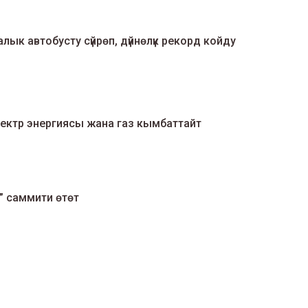
лык автобусту сүйрөп, дүйнөлүк рекорд койду
ектр энергиясы жана газ кымбаттайт
” саммити өтөт