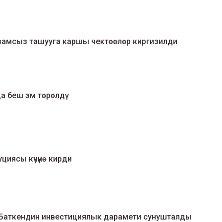
ыйзамсыз ташууга каршы чектөөлөр киргизилди
а беш эм төрөлдү
иясы күчүнө кирди
Баткендин инвестициялык дарамети сунушталды