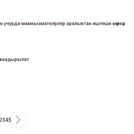
ан учурда мамкызматкерлер аралыктан иштеши мүмкүн
 жаадырылат
2
3
4
5