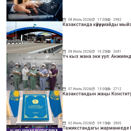
08 Июль 2026
17:00
2982
Казакстанда күйүүчү майды м
08 Июль 2026
16:25
2681
Үч кыз жана эки уул: Анжиянд
07 Июль 2026
13:00
2712
Казакстандын жаңы Конституц
02 Июль 2026
09:15
2805
Тажикстандагы жарманкеде 