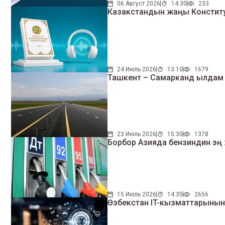
06 Август 2026
14:30
233
Казакстандын жаңы Констит
24 Июль 2026
13:10
1679
Ташкент – Самарканд ылдам ж
23 Июль 2026
15:30
1378
Борбор Азияда бензиндин эң
15 Июль 2026
14:35
2656
Өзбекстан IT-кызматтарынын э