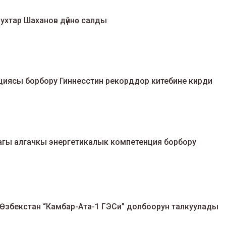
Мухтар Шаханов дүйнө салды
циясы борбору Гиннесстин рекорддор китебине кирди
гы алгачкы энергетикалык компетенция борбору
 Өзбекстан “Камбар-Ата-1 ГЭСи” долбоорун талкуулады