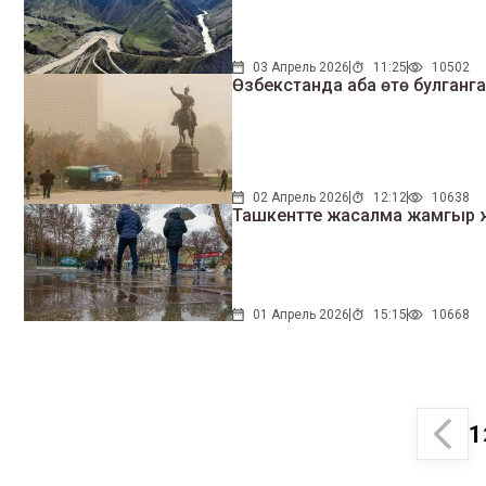
03 Апрель 2026
11:25
10502
Өзбекстанда аба өтө булганг
02 Апрель 2026
12:12
10638
Ташкентте жасалма жамгыр
01 Апрель 2026
15:15
10668
1