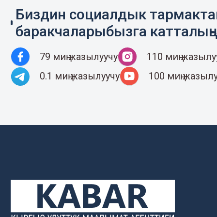
Биздин социалдык тармакт
баракчаларыбызга катталың
79 миң жазылуучу
110 миң жазылу
0.1 миң жазылуучу
100 миң жазыл