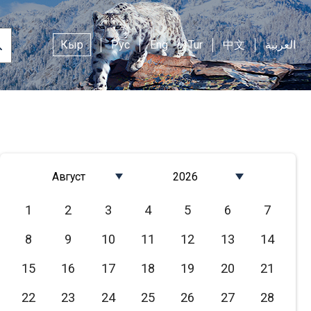
Кыр
Рус
Eng
Tur
中文
العربية
Август
2026
Январь
2026
1
2
3
4
5
6
7
Февраль
2025
8
9
10
11
12
13
14
Март
2024
Апрель
2023
15
16
17
18
19
20
21
Май
2022
22
23
24
25
26
27
28
Июнь
2021