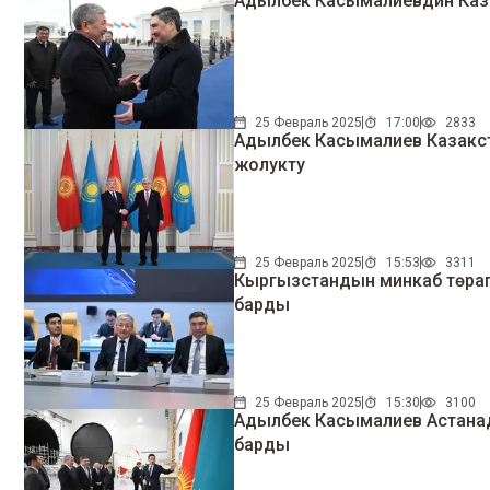
Адылбек Касымалиевдин Каза
25 Февраль 2025
17:00
2833
Адылбек Касымалиев Казакс
жолукту
25 Февраль 2025
15:53
3311
Кыргызстандын минкаб төрага
барды
25 Февраль 2025
15:30
3100
Адылбек Касымалиев Астанад
барды