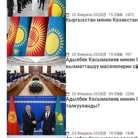
25 Февраль 2025
15:20
2472
Кыргызстан менен Казакстан соо
25 Февраль 2025
10:00
997
Адылбек Касымалиев менен О
кызматташуу маселелерин сүй
25 Февраль 2025
09:35
2298
Адылбек Касымалиев менен О
талкууланды?
24 Февраль 2025
18:55
1848