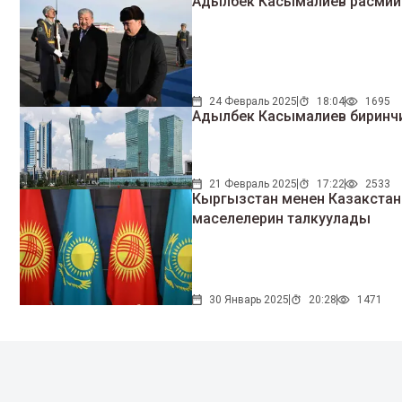
Адылбек Касымалиев расмий 
24 Февраль 2025
18:04
1695
Адылбек Касымалиев биринчи
21 Февраль 2025
17:22
2533
Кыргызстан менен Казакстан
маселелерин талкуулады
30 Январь 2025
20:28
1471