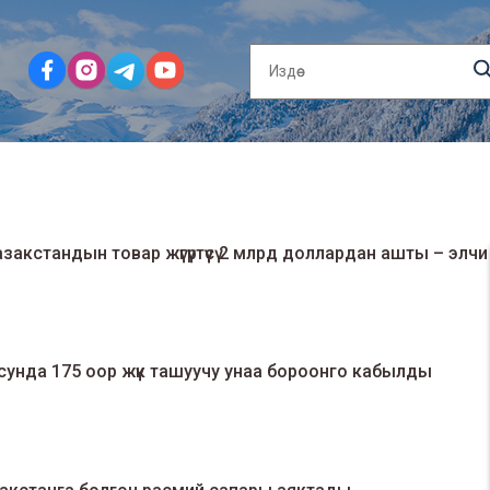
кстандын товар жүгүртүүсү 2 млрд доллардан ашты – элчи
унда 175 оор жүк ташуучу унаа бороонго кабылды