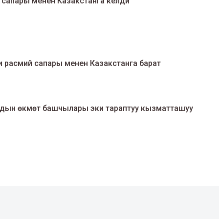
сапары менен Казакстанга келди
 расмий сапары менен Казакстанга барат
дын өкмөт башчылары эки тараптуу кызматташуу