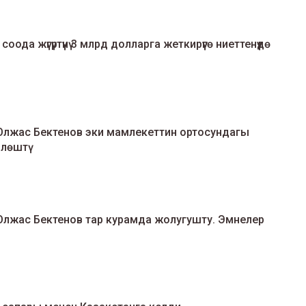
да жүгүртүүнү 3 млрд долларга жеткирүүгө ниеттенүүдө
лжас Бектенов эки мамлекеттин ортосундагы
лөштү
лжас Бектенов тар курамда жолугушту. Эмнелер