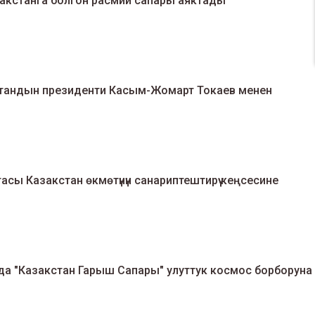
кстанга болгон расмий сапары аяктады
тандын президенти Касым-Жомарт Токаев менен
сы Казакстан өкмөтүнүн санариптештирүү кеңсесине
а "Казакстан Гарыш Сапары" улуттук космос борборуна