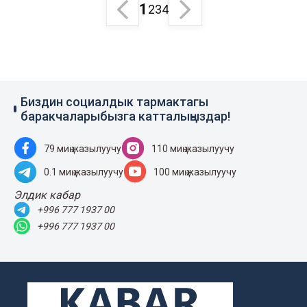
1
2
3
4
Биздин социалдык тармактагы
баракчаларыбызга катталыңыздар!
79 миң жазылуучу
110 миң жазылуучу
0.1 миң жазылуучу
100 миң жазылуучу
Элдик кабар
+996 777 1937 00
+996 777 1937 00