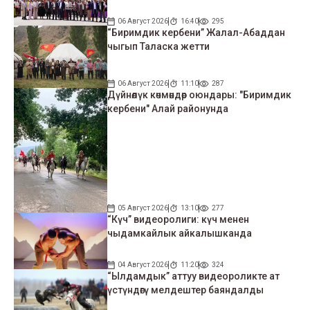
06 Август 2026
16:40
295
“Биримдик кербени” Жалал-Абаддан
чыгып Таласка жетти
06 Август 2026
11:10
287
Дүйнөлүк көчмөндөр оюндары: "Биримдик
кербени" Алай районунда
05 Август 2026
13:10
277
“Күч” видеоролиги: күч менен
чыдамкайлык айкалышканда
04 Август 2026
11:20
324
“Ылдамдык” аттуу видеороликте ат
үстүндөгү мелдештер баяндалды