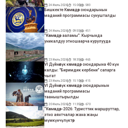
24 Июль 2026
15:00
583
Бишкекте Көчмөндөр оюндарынын
маданий программасы сунушталды
24 Июль 2026
09:55
451
“Көчмөндөр ааламы”: Кырчында
уникалдуу этношаарча курулууда
23 Июль 2026
18:35
465
VI Дүйнөлүк көчмөндөр оюндарына 40 күн
калды: "Биримдик кербени" сапарга
чыгат
23 Июль 2026
15:10
415
VI Дүйнөлүк көчмөндөр оюндарынын
маданий программасы
тааныштырылды
20 Июль 2026
11:35
670
“Көчмөндөр-2026: Туристтик маршруттар,
этно аянтчалар жана жаңы
мүмкүнчүлүктөр