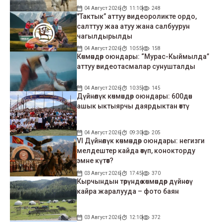
04 Август 2026
11:10
248
"Тактык” аттуу видеороликте ордо,
салттуу жаа атуу жана салбуурун
чагылдырылды
04 Август 2026
10:55
158
Көчмөндөр оюндары: “Мурас-Кыймылда”
аттуу видеотасмалар сунушталды
04 Август 2026
10:35
145
Дүйнөлүк көчмөндөр оюндары: 600дөн
ашык ыктыярчы даярдыктан өттү
04 Август 2026
09:30
205
VI Дүйнөлүк көчмөндөр оюндары: негизги
мелдештер кайда өтүп, конокторду
эмне күтөт?
03 Август 2026
17:45
370
Кырчындын төрүндө көчмөндөр дүйнөсү
кайра жаралууда – фото баян
03 Август 2026
12:10
372