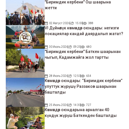
"Биримдик кербени" Ош шаарына
жетти
02 Август 2026
15:00
388
VI Дүйнөлүк көчмөндөр оюндары: негизги
локациялар кандай даярдалып жатат?
30 Июль 2026
09:25
680
"Биримдик кербени" Баткен шаарынан
чыгып, Кадамжайга жол тартты
28 Июль 2026
12:50
654
Көчмөндөр оюндары: “Биримдик кербени”
улуттук жүрүшү Раззаков шаарынан
башталды
25 Июль 2026
14:30
727
Көчмөндөр оюндарына арналган 40
күндүк жүрүш Баткенден башталды