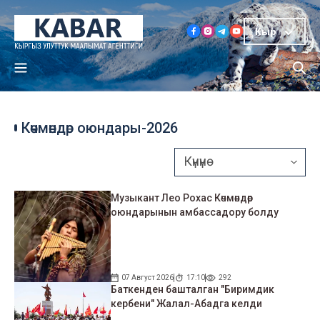
Кыр
Көчмөндөр оюндары-2026
Музыкант Лео Рохас Көчмөндөр
оюндарынын амбассадору болду
07 Август 2026
17:10
292
Баткенден башталган "Биримдик
кербени" Жалал-Абадга келди