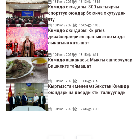
13 Июль 2026
18:13
1315
Көчмөндөр оюндары: 300 ыктыярчы
спорттук оюндар боюнча окутуудан
өттү
10 Июль 2026
16:05
1180
Көчмөндөр оюндары: Кыргыз
дизайнерлери эл аралык этно мода
сынагына катышат
10 Июль 2026
13:15
611
Көчмөндөр ашканасы: Мыкты ашпозчулар
Бишкекте таймашат
10 Июль 2026
13:00
409
Кыргызстан менен Өзбекстан Көчмөндөр
оюндарына даярдыкты талкуулады
10 Июль 2026
12:40
400