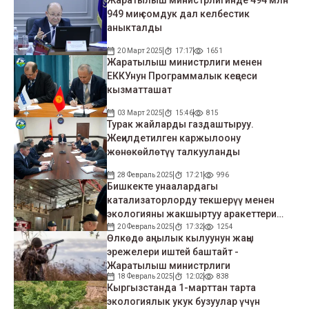
Жаратылыш министрлигинде 494 млн
949 миң сомдук дал келбестик
аныкталды
20 Март 2025
17:17
1651
Жаратылыш министрлиги менен
ЕККУнун Программалык кеңсеси
кызматташат
03 Март 2025
15:46
815
Турак жайларды газдаштыруу.
Жеңилдетилген каржылоону
жөнөкөйлөтүү талкууланды
28 Февраль 2025
17:21
996
Бишкекте унаалардагы
катализаторлорду текшерүү менен
экологияны жакшыртуу аракеттери
башталды
20 Февраль 2025
17:32
1254
Өлкөдө аңчылык кылуунун жаңы
эрежелери иштей баштайт -
Жаратылыш министрлиги
18 Февраль 2025
12:02
838
Кыргызстанда 1-марттан тарта
экологиялык укук бузуулар үчүн