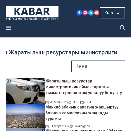
Кыр
Жаратылыш ресурстары министрлиги
Жаратылыш ресурстар
министрлигинин аймактардагы
кызматкерлери жаңы унаалуу болушту
28 Май 2025
09:35
834
Минкаб абанын сапатын жакшыртуу
боюнча комиссияны жаңылады -
курамы
31 Март 2025
14:42
969