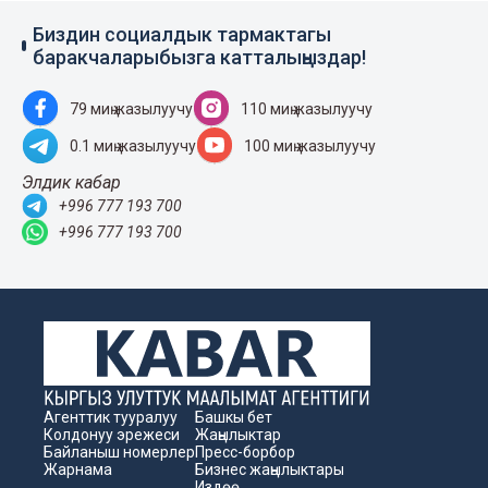
Биздин социалдык тармактагы
баракчаларыбызга катталыңыздар!
79 миң жазылуучу
110 миң жазылуучу
0.1 миң жазылуучу
100 миң жазылуучу
Элдик кабар
+996 777 193 700
+996 777 193 700
Агенттик тууралуу
Башкы бет
Колдонуу эрежеси
Жаңылыктар
Байланыш номерлер
Пресс-борбор
Жарнама
Бизнес жаңылыктары
Издөө