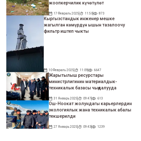
жоопкерчилик күчөтүлөт
17 Февраль 2025
11:50
873
Кыргызстандык инженер мешке
жагылган көмүрдүн ышын тазалоочу
фильтр иштеп чыкты
10 Февраль 2025
11:09
6647
Жарытылыш ресурстары
министрлигинин материалдык-
техникалык базасы чыңдалууда
31 Январь 2025
09:47
613
Ош-Ноокат жолундагы карьерлердин
экологиялык жана техникалык абалы
текшерилди
27 Январь 2025
09:43
1239