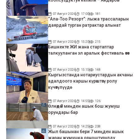
коопсуздуктун кепили – Айдаров
07 Август 2026
17:00
181
“Ала-Тоо Резорт”: лыжа трассаларын
даярдай турган ратрактар алынат
07 Август 2026
15:20
215
Бишкекте ЖИ жана стартаптар
талкууланган эл аралык фестиваль өтөт
07 Август 2026
15:15
148
Кыргызстанда нотариустардын акчаны
адалдоого каршы күрөштөгү ролу
күчөтүлүүдө
07 Август 2026
14:55
126
Өлкөдө 8 миңден ашык бош жумуш
орундары бар
07 Август 2026
14:25
208
Жыл башынан бери 7 миңден ашык
жаран жумушка орноштурулду