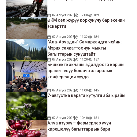
07 Август 2026
12:00
189
ӨКМ сел жүрүү коркунучу бар экенин
эскертти
07 Август 2026
11:32
184
"Ала-Арчадан" Самаркандга чейин:
Мэрия саякаттоонун мыкты
багыттарын сунуштайт
07 Август 2026
11:20
157
Бишкекте акчаны адалдоого каршы
аракеттенүү боюнча эл аралык
конференция өтүүдө
07 Август 2026
11:00
145
7-августка карата күтүлгөн аба ырайы
07 Август 2026
10:40
151
Алча өстүрүү – фермерлер үчүн
кирешелүү багыттардын бири