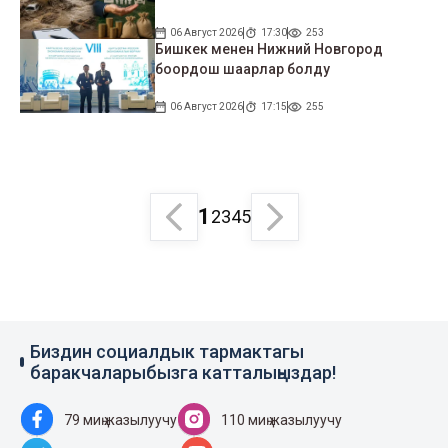
06 Август 2026
17:30
253
Бишкек менен Нижний Новгород
боордош шаарлар болду
06 Август 2026
17:15
255
1
2
3
4
5
Биздин социалдык тармактагы
баракчаларыбызга катталыңыздар!
79 миң жазылуучу
110 миң жазылуучу