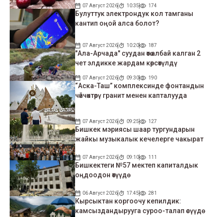
07 Август 2026
10:35
174
Булуттук электрондук кол тамганы
кантип оңой алса болот?
07 Август 2026
10:20
187
"Ала-Арчада" суудан өтө албай калган 2
чет элдикке жардам көрсөтүлдү
07 Август 2026
09:30
190
“Аска-Таш” комплексинде фонтандын
чөйчөктөрү гранит менен капталууда
07 Август 2026
09:25
127
Бишкек мэриясы шаар тургундарын
жайкы музыкалык кечелерге чакырат
07 Август 2026
09:10
111
Бишкектеги №57 мектеп капиталдык
оңдоодон өтүүдө
06 Август 2026
17:45
281
Кырсыктан коргоочу кепилдик:
камсыздандырууга суроо-талап өсүүдө