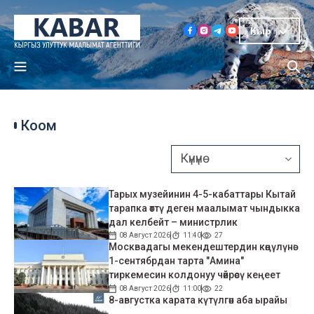
Кыр
Коом
Тарых музейинин 4-5-кабаттары Кытай
тарапка өттү деген маалымат чындыкка
дал келбейт – министрлик
08 Август 2026
11:40
27
Москвадагы мекендештердин көңүлүнө:
1-сентябрдан тарта "Амина"
тиркемесин колдонуу чөйрөсү кеңеет
08 Август 2026
11:00
22
8-августка карата күтүлгөн аба ырайы