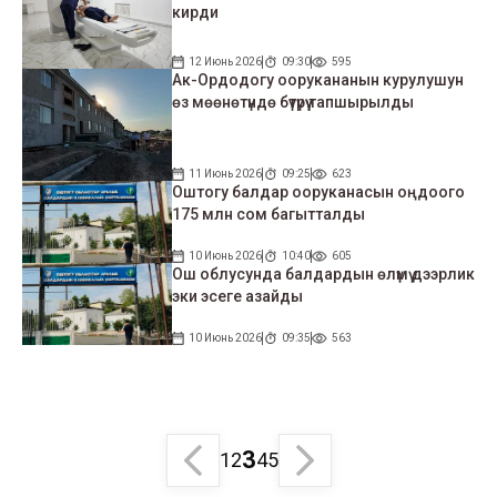
кирди
12 Июнь 2026
09:30
595
Ак-Ордодогу оорукананын курулушун
өз мөөнөтүндө бүтүрүү тапшырылды
11 Июнь 2026
09:25
623
Оштогу балдар ооруканасын оңдоого
175 млн сом багытталды
10 Июнь 2026
10:40
605
Ош облусунда балдардын өлүмү дээрлик
эки эсеге азайды
10 Июнь 2026
09:35
563
3
1
2
4
5