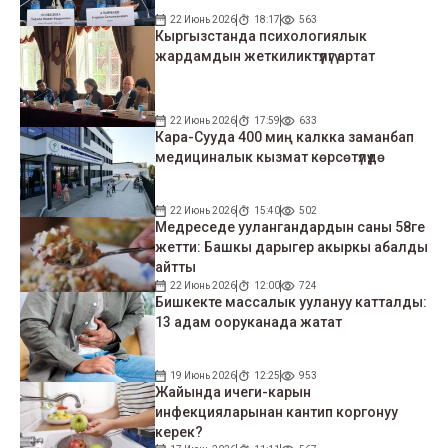
22 Июнь 2026
18:17
563
Кыргызстанда психологиялык
жардамдын жеткиликтүүлүгү артат
22 Июнь 2026
17:59
633
Кара-Сууда 400 миң калкка заманбап
медициналык кызмат көрсөтүлүүдө
22 Июнь 2026
15:40
502
Медреседе уулангандардын саны 58ге
жетти: Башкы дарыгер акыркы абалды
айтты
22 Июнь 2026
12:00
724
Бишкекте массалык уулануу катталды:
13 адам ооруканада жатат
19 Июнь 2026
12:25
953
Жайында ичеги-карын
инфекцияларынан кантип коргонуу
керек?