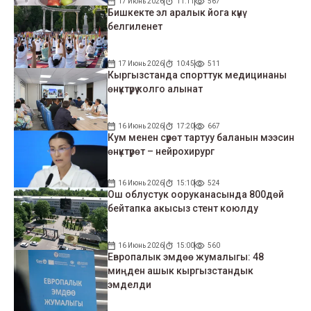
17 Июнь 2026
11:11
567
Бишкекте эл аралык йога күнү
белгиленет
17 Июнь 2026
10:45
511
Кыргызстанда спорттук медицинаны
өнүктүрүү колго алынат
16 Июнь 2026
17:20
667
Кум менен сүрөт тартуу баланын мээсин
өнүктүрөт – нейрохирург
16 Июнь 2026
15:10
524
Ош облустук ооруканасында 800дөй
бейтапка акысыз стент коюлду
16 Июнь 2026
15:00
560
Европалык эмдөө жумалыгы: 48
миңден ашык кыргызстандык
эмделди