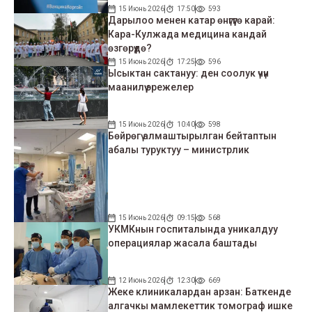
15 Июнь 2026
17:50
593
Дарылоо менен катар өнүгүүгө карай:
Кара-Кулжада медицина кандай
өзгөрүүдө?
15 Июнь 2026
17:25
596
Ысыктан сактануу: ден соолук үчүн
маанилүү эрежелер
15 Июнь 2026
10:40
598
Бөйрөгү алмаштырылган бейтаптын
абалы туруктуу – министрлик
15 Июнь 2026
09:15
568
УКМКнын госпиталында уникалдуу
операциялар жасала баштады
12 Июнь 2026
12:30
669
Жеке клиникалардан арзан: Баткенде
алгачкы мамлекеттик томограф ишке