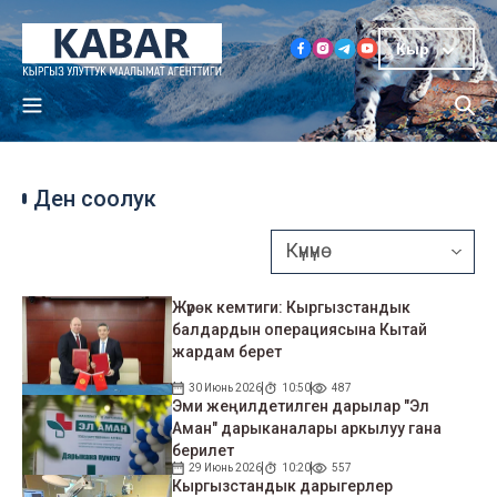
Кыр
Ден соолук
Жүрөк кемтиги: Кыргызстандык
балдардын операциясына Кытай
жардам берет
30 Июнь 2026
10:50
487
Эми жеңилдетилген дарылар "Эл
Аман" дарыканалары аркылуу гана
берилет
29 Июнь 2026
10:20
557
Кыргызстандык дарыгерлер