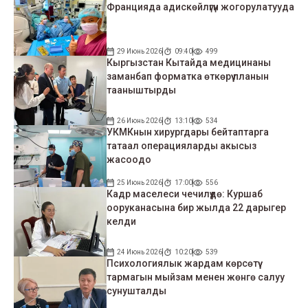
Францияда адискөйлүгүн жогорулатууда
29 Июнь 2026
09:40
499
Кыргызстан Кытайда медицинаны
заманбап форматка өткөрүү планын
тааныштырды
26 Июнь 2026
13:10
534
УКМКнын хирургдары бейтаптарга
татаал операцияларды акысыз
жасоодо
25 Июнь 2026
17:00
556
Кадр маселеси чечилүүдө: Куршаб
ооруканасына бир жылда 22 дарыгер
келди
24 Июнь 2026
10:20
539
Психологиялык жардам көрсөтүү
тармагын мыйзам менен жөнгө салуу
сунушталды