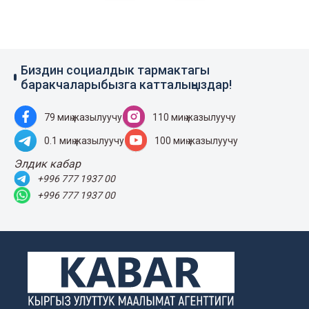
Биздин социалдык тармактагы
баракчаларыбызга катталыңыздар!
79 миң жазылуучу
110 миң жазылуучу
0.1 миң жазылуучу
100 миң жазылуучу
Элдик кабар
+996 777 1937 00
+996 777 1937 00