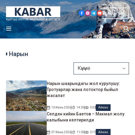
Кыр
Нарын
Нарын шаарындагы жол курулушу:
Тротуарлар жана лотоктор быйыл
жасалат
10 Июнь 2026
14:35
500
Аймак
Селден кийин Баетов – Макмал жолу
калыбына келтирилди
07 Июнь 2026
11:05
517
Аймак