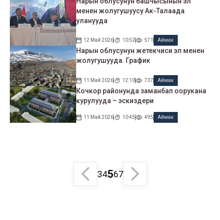
Нарын облусунун башчысынын эл
менен жолугушуусу Ак-Талаада
уланууда
12 Май 2026
10:52
571
Аймак
Нарын облусунун жетекчиси эл менен
жолугушууда. График
11 Май 2026
12:10
737
Аймак
Кочкор районунда заманбап оорукана
курулууда – эскиздери
11 Май 2026
10:45
495
Аймак
5
3
4
6
7