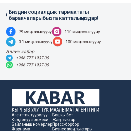
Биздин социалдык тармактагы
баракчаларыбызга катталыңыздар!
79 миң жазылуучу
110 миң жазылуучу
0.1 миң жазылуучу
100 миң жазылуучу
Элдик кабар
+996 777 1937 00
+996 777 1937 00
Агенттик тууралуу
Башкы бет
Колдонуу эрежеси
Жаңылыктар
Байланыш номерлер
Пресс-борбор
Жарнама
Бизнес жаңылыктары