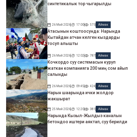
синтетикалык тор чыгарылды
26 Май 2026
17:00
575
Аймак
Атасынын коштоосунда: Нарында
Кытайдан атчан келген кыздарды
тосуп алышты
26 Май 2026
12:02
787
Аймак
Кочкордо суу системасын куруп
жаткан компанияга 200 миң сом айып
салынды
26 Май 2026
09:45
424
Аймак
Нарын шаарында ички жолдор
жакшырат
25 Май 2026
12:20
381
Аймак
Нарында Кызыл-Жылдыз каналын
бетондоо иштери аяктап, суу берилди