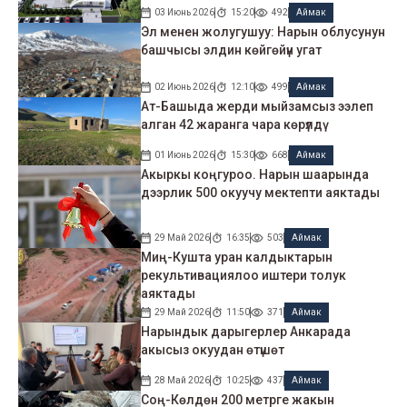
03 Июнь 2026
15:20
492
Аймак
Эл менен жолугушуу: Нарын облусунун
башчысы элдин көйгөйүн угат
02 Июнь 2026
12:10
499
Аймак
Ат-Башыда жерди мыйзамсыз ээлеп
алган 42 жаранга чара көрүлдү
01 Июнь 2026
15:30
668
Аймак
Акыркы коңгуроо. Нарын шаарында
дээрлик 500 окуучу мектепти аяктады
29 Май 2026
16:35
503
Аймак
Миң-Кушта уран калдыктарын
рекультивациялоо иштери толук
аяктады
29 Май 2026
11:50
371
Аймак
Нарындык дарыгерлер Анкарада
акысыз окуудан өтүшөт
28 Май 2026
10:25
437
Аймак
Соң-Көлдөн 200 метрге жакын