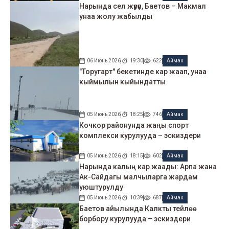
Нарында сел жүрүп, Баетов – Макмал
унаа жолу жабылды
06 Июнь 2026
19:30
622
Аймак
"Торугарт" бекетинде кар жаап, унаа
кыймылын кыйындатты
05 Июнь 2026
18:25
746
Аймак
Кочкор районунда жаңы спорт
комплекси курулууда – эскиздери
05 Июнь 2026
18:15
602
Аймак
Нарында калың кар жаады: Арпа жана
Ак-Сайдагы малчыларга жардам
уюштурулду
05 Июнь 2026
10:39
687
Аймак
Баетов айылында Калкты тейлөө
борбору курулууда – эскиздери