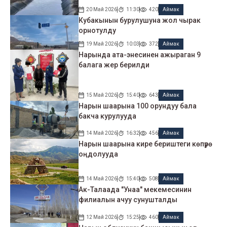
20 Май 2026
11:30
420
Аймак
Кубакынын бурулушуна жол чырак
орнотулду
19 Май 2026
10:03
372
Аймак
Нарында ата-энесинен ажыраган 9
балага жер берилди
15 Май 2026
15:40
643
Аймак
Нарын шаарына 100 орундуу бала
бакча курулууда
14 Май 2026
16:32
456
Аймак
Нарын шаарына кире бериштеги көпүрө
оңдолууда
14 Май 2026
15:40
508
Аймак
Ак-Талаада "Унаа" мекемесинин
филиалын ачуу сунушталды
12 Май 2026
15:25
460
Аймак