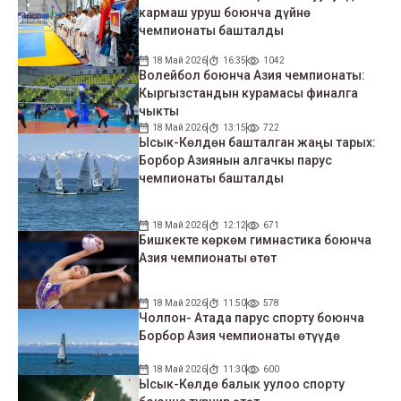
кармаш уруш боюнча дүйнө
чемпионаты башталды
18 Май 2026
16:35
1042
Волейбол боюнча Азия чемпионаты:
Кыргызстандын курамасы финалга
чыкты
18 Май 2026
13:15
722
Ысык-Көлдөн башталган жаңы тарых:
Борбор Азиянын алгачкы парус
чемпионаты башталды
18 Май 2026
12:12
671
Бишкекте көркөм гимнастика боюнча
Азия чемпионаты өтөт
18 Май 2026
11:50
578
Чолпон- Атада парус спорту боюнча
Борбор Азия чемпионаты өтүүдө
18 Май 2026
11:30
600
Ысык-Көлдө балык уулоо спорту