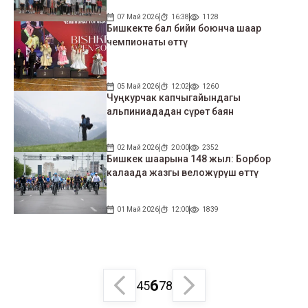
07 Май 2026
16:38
1128
Бишкекте бал бийи боюнча шаар
чемпионаты өттү
05 Май 2026
12:02
1260
Чуңкурчак капчыгайындагы
альпиниададан сүрөт баян
02 Май 2026
20:00
2352
Бишкек шаарына 148 жыл: Борбор
калаада жазгы веложүрүш өттү
01 Май 2026
12:00
1839
6
4
5
7
8