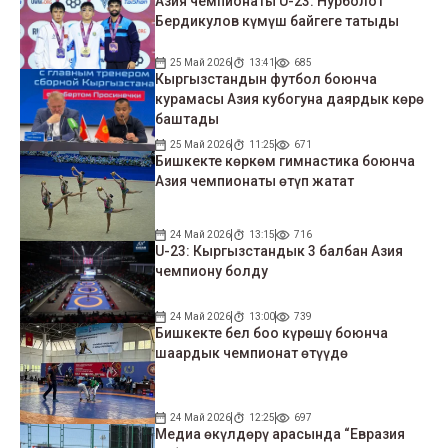
Азия чемпионаты U-23: Нурболот
Бердикулов күмүш байгеге татыды
25 Май 2026
13:41
685
Кыргызстандын футбол боюнча
курамасы Азия кубогуна даярдык көрө
баштады
25 Май 2026
11:25
671
Бишкекте көркөм гимнастика боюнча
Азия чемпионаты өтүп жатат
24 Май 2026
13:15
716
U-23: Кыргызстандык 3 балбан Азия
чемпиону болду
24 Май 2026
13:00
739
Бишкекте бел боо күрөшү боюнча
шаардык чемпионат өтүүдө
24 Май 2026
12:25
697
Медиа өкүлдөрү арасында “Евразия