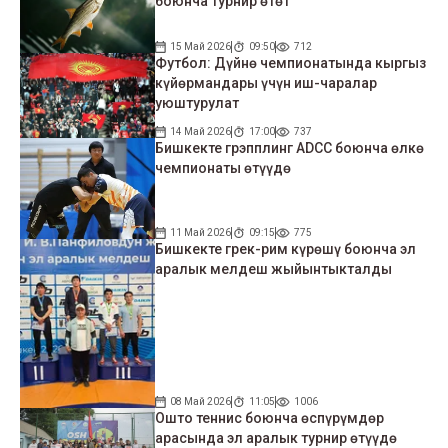
боюнча турнир өтөт
15 Май 2026
09:50
712
Футбол: Дүйнө чемпионатында кыргыз
күйөрмандары үчүн иш-чаралар
уюштурулат
14 Май 2026
17:00
737
Бишкекте грэпплинг ADCC боюнча өлкө
чемпионаты өтүүдө
11 Май 2026
09:15
775
Бишкекте грек-рим күрөшү боюнча эл
аралык мелдеш жыйынтыкталды
08 Май 2026
11:05
1006
Ошто теннис боюнча өспүрүмдөр
арасында эл аралык турнир өтүүдө