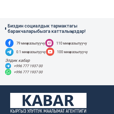
Биздин социалдык тармактагы
баракчаларыбызга катталыңыздар!
79 миң жазылуучу
110 миң жазылуучу
0.1 миң жазылуучу
100 миң жазылуучу
Элдик кабар
+996 777 1937 00
+996 777 1937 00