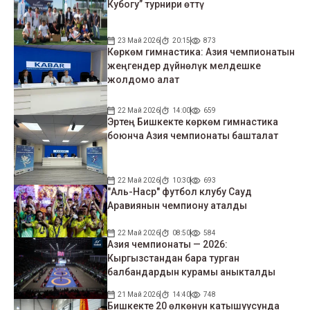
Кубогу” турнири өттү
23 Май 2026
20:15
873
Көркөм гимнастика: Азия чемпионатын
жеңгендер дүйнөлүк мелдешке
жолдомо алат
22 Май 2026
14:00
659
Эртең Бишкекте көркөм гимнастика
боюнча Азия чемпионаты башталат
22 Май 2026
10:30
693
"Аль-Наср" футбол клубу Сауд
Аравиянын чемпиону аталды
22 Май 2026
08:50
584
Азия чемпионаты — 2026:
Кыргызстандан бара турган
балбандардын курамы аныкталды
21 Май 2026
14:40
748
Бишкекте 20 өлкөнүн катышуусунда