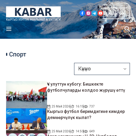
Кыр
Спорт
Үч улуттун кубогу: Бишкекте
футболчуларды колдоо жүрүшү өттү
25 Май 2026
16:15
737
Кыргыз футбол биримдигине кимдер
демөөрчүлүк кылат?
25 Май 2026
14:50
649