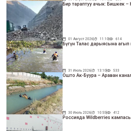
Бир тараптуу ачык: Бишкек –
01 Август 2026
11:10
614
Бүгүн Талас дарыясына агып к
31 Июль 2026
13:10
533
Ошто Ак-Буура – Араван кана
30 Июль 2026
10:55
412
Россияда Wildberries камп