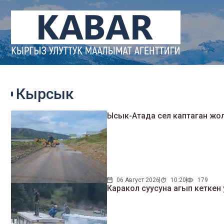
Кырсык
Ысык-Атада сел каптаган жо
06 Август 2026
10:20
179
Каракол суусуна агып кеткен