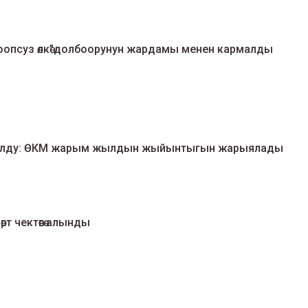
“Коопсуз өлкө”долбоорунун жардамы менен кармалды
 болду: ӨКМ жарым жылдын жыйынтыгын жарыялады
рт чектөөгө алынды