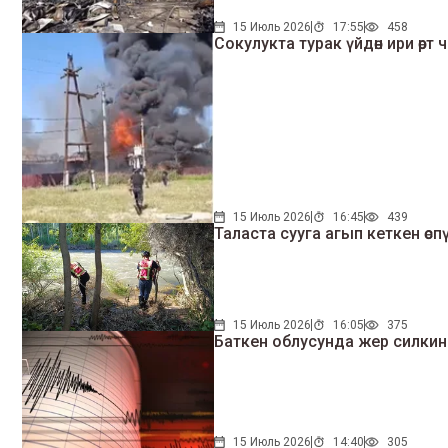
15 Июль 2026
17:55
458
Сокулукта турак үйдөн ири өрт
15 Июль 2026
16:45
439
Таласта сууга агып кеткен өсп
15 Июль 2026
16:05
375
Баткен облусунда жер силки
15 Июль 2026
14:40
305