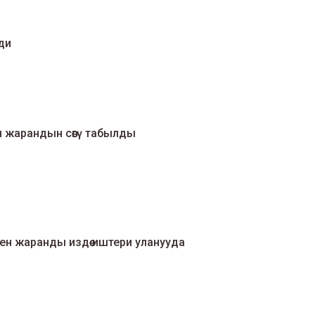
ди
н жарандын сөөгү табылды
ен жаранды издөө иштери уланууда