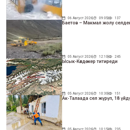
06 Август 2026
09:05
137
Баетов – Макмал жолу селде
05 Август 2026
12:10
245
Ысык-Көлдө жер титиреди
05 Август 2026
10:30
151
Ак-Талаада сел жүрүп, 18 үй
05 Август 2026
10:15
235