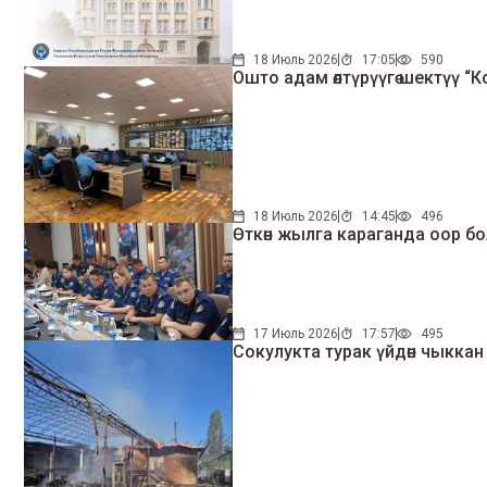
18 Июль 2026
17:05
590
Ошто адам өлтүрүүгө шектүү 
18 Июль 2026
14:45
496
Өткөн жылга караганда оор
17 Июль 2026
17:57
495
Сокулукта турак үйдөн чыккан ө