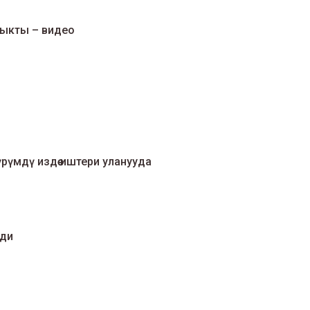
 чыкты – видео
үрүмдү издөө иштери уланууда
нди