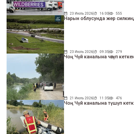
23 Июль 2026
16:00
555
Нарын облусунда жер силкин
23 Июль 2026
09:35
279
Чоң Чүй каналына чөгүп кетке
21 Июль 2026
11:35
476
Чоң Чүй каналына түшүп кетк