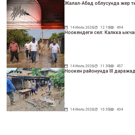
Жалал-Абад облусунда жер т
14 Июль 2026
12:10
494
Ноокендеги сел: Калкка ыкча
14 Июль 2026
11:30
457
Ноокен районунда III даражад
14 Июль 2026
10:35
434