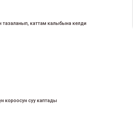
н тазаланып, каттам калыбына келди
дүн короосун суу каптады