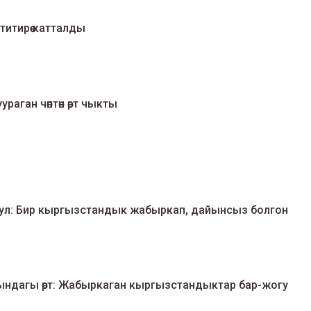
итирөө катталды
аган чөптөн өрт чыкты
 болгон