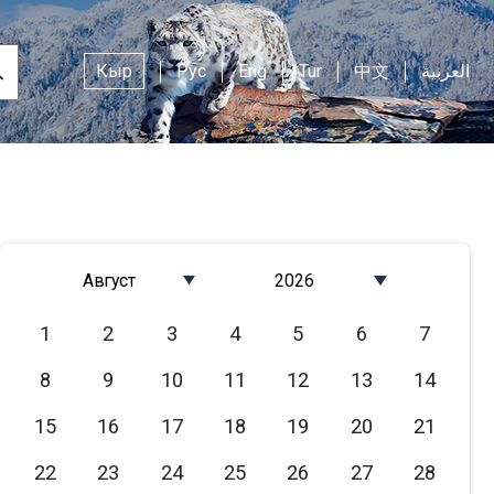
Кыр
Рус
Eng
Tur
中文
العربية
Август
2026
Январь
2026
1
2
3
4
5
6
7
Февраль
2025
8
9
10
11
12
13
14
Март
2024
Апрель
2023
15
16
17
18
19
20
21
Май
2022
22
23
24
25
26
27
28
Июнь
2021