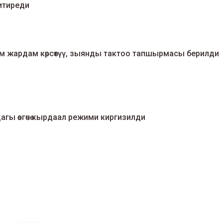
итиреди
м жардам көрсөтүү, зыянды тактоо тапшырмасы берилди
агы өзгөчө кырдаал режими киргизилди