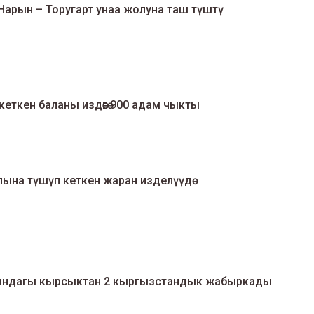
 Нарын – Торугарт унаа жолуна таш түштү
еткен баланы издөөгө 900 адам чыкты
лына түшүп кеткен жаран изделүүдө
асындагы кырсыктан 2 кыргызстандык жабыркады