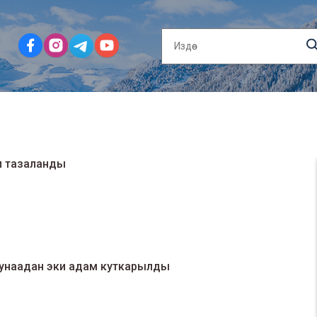
л тазаланды
 унаадан эки адам куткарылды