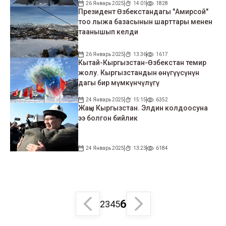
26 Январь 2025
14:01
1828
Президент Өзбекстандагы "Амирсой"
тоо лыжа базасынын шарттары менен
таанышып келди
26 Январь 2025
13:36
1617
Кытай-Кыргызстан-Өзбекстан темир
жолу. Кыргызстандын өнүгүүсүнүн
дагы бир мүмкүнчүлүгү
24 Январь 2025
15:15
6352
Жаңы Кыргызстан. Элдин колдоосуна
ээ болгон бийлик
24 Январь 2025
13:23
6184
6
2
3
4
5