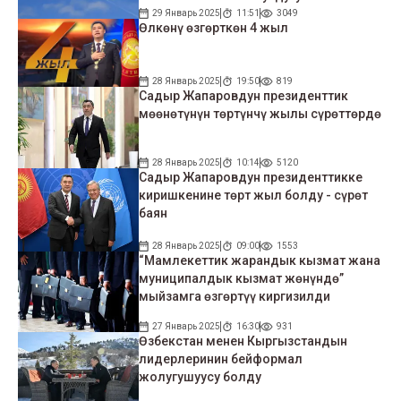
берген саясат
29 Январь 2025
11:51
3049
Өлкөнү өзгөрткөн 4 жыл
28 Январь 2025
19:50
819
Садыр Жапаровдун президенттик
мөөнөтүнүн төртүнчү жылы сүрөттөрдө
28 Январь 2025
10:14
5120
Садыр Жапаровдун президенттикке
киришкенине төрт жыл болду - сүрөт
баян
28 Январь 2025
09:00
1553
“Мамлекеттик жарандык кызмат жана
муниципалдык кызмат жөнүндө”
мыйзамга өзгөртүү киргизилди
27 Январь 2025
16:30
931
Өзбекстан менен Кыргызстандын
лидерлеринин бейформал
жолугушуусу болду