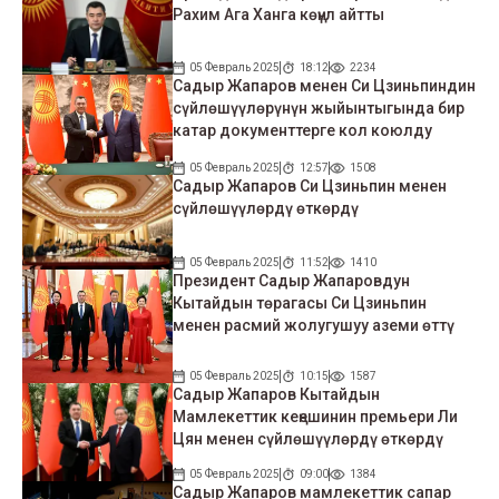
Рахим Ага Ханга көңүл айтты
05 Февраль 2025
18:12
2234
Садыр Жапаров менен Си Цзиньпиндин
сүйлөшүүлөрүнүн жыйынтыгында бир
катар документтерге кол коюлду
05 Февраль 2025
12:57
1508
Садыр Жапаров Си Цзиньпин менен
сүйлөшүүлөрдү өткөрдү
05 Февраль 2025
11:52
1410
Президент Садыр Жапаровдун
Кытайдын төрагасы Си Цзиньпин
менен расмий жолугушуу аземи өттү
05 Февраль 2025
10:15
1587
Садыр Жапаров Кытайдын
Мамлекеттик кеңешинин премьери Ли
Цян менен сүйлөшүүлөрдү өткөрдү
05 Февраль 2025
09:00
1384
Садыр Жапаров мамлекеттик сапар