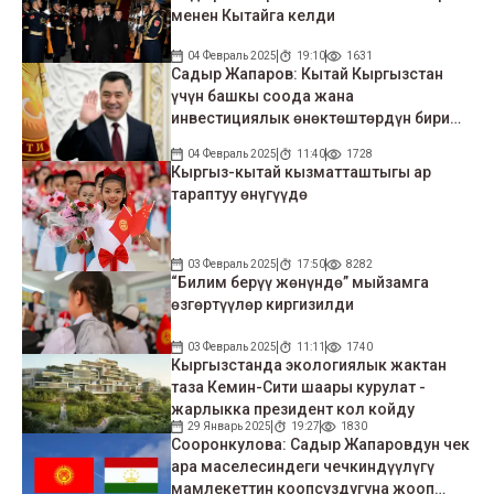
менен Кытайга келди
04 Февраль 2025
19:10
1631
Садыр Жапаров: Кытай Кыргызстан
үчүн башкы соода жана
инвестициялык өнөктөштөрдүн бири
бойдон кала берет
04 Февраль 2025
11:40
1728
Кыргыз-кытай кызматташтыгы ар
тараптуу өнүгүүдө
03 Февраль 2025
17:50
8282
“Билим берүү жөнүндө” мыйзамга
өзгөртүүлөр киргизилди
03 Февраль 2025
11:11
1740
Кыргызстанда экологиялык жактан
таза Кемин-Сити шаары курулат -
жарлыкка президент кол койду
29 Январь 2025
19:27
1830
Сооронкулова: Садыр Жапаровдун чек
ара маселесиндеги чечкиндүүлүгү
мамлекеттин коопсуздугуна жооп