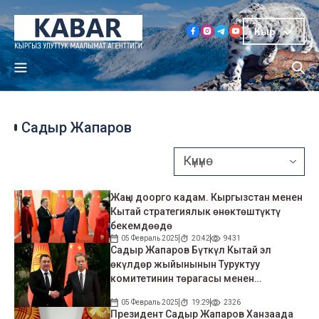
Кыр
Садыр Жапаров
Жаңы доорго кадам. Кыргызстан менен
Кытай стратегиялык өнөктөштүктү
бекемдөөдө
05 Февраль 2025
20:42
9431
Садыр Жапаров Бүткүл Кытай эл
өкүлдөр жыйынынын Туруктуу
комитетинин төрагасы менен
сүйлөшүүлөрдү өткөрдү
05 Февраль 2025
19:29
2326
Президент Садыр Жапаров Ханзаада