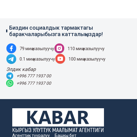
Биздин социалдык тармактагы
баракчаларыбызга катталыңыздар!
79 миң жазылуучу
110 миң жазылуучу
0.1 миң жазылуучу
100 миң жазылуучу
Элдик кабар
+996 777 1937 00
+996 777 1937 00
Агенттик тууралуу
Башкы бет