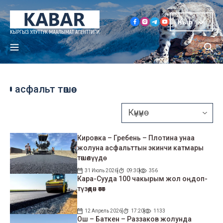
Кыр
асфальт төшөө
Кировка – Гребень – Плотина унаа
жолуна асфальттын экинчи катмары
төшөлүүдө
31 Июль 2026
09:30
356
Кара-Сууда 100 чакырым жол оңдоп-
түзөөдөн өтөт
12 Апрель 2026
17:20
1133
Ош – Баткен – Раззаков жолунда