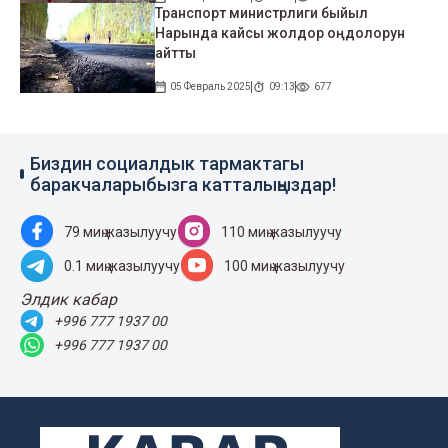
Транспорт министрлиги быйыл
Нарында кайсы жолдор оңдолорун
айтты
05 Февраль 2025
09:13
677
Биздин социалдык тармактагы
баракчаларыбызга катталыңыздар!
79 миң жазылуучу
110 миң жазылуучу
0.1 миң жазылуучу
100 миң жазылуучу
Элдик кабар
+996 777 1937 00
+996 777 1937 00