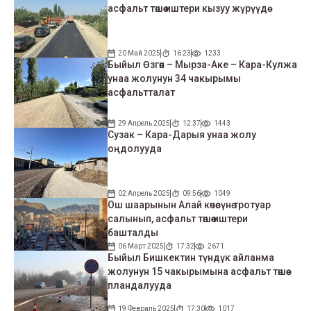
асфальт төшөө иштери кызуу жүрүүдө
20 Май 2025
16:23
1233
Быйыл Өзгөн – Мырза-Аке – Кара-Кулжа
унаа жолунун 34 чакырымы
асфальтталат
29 Апрель 2025
12:37
1443
Сузак – Кара-Дарыя унаа жолу
оңдолууда
02 Апрель 2025
09:56
1049
Ош шаарынын Алай көчөсүнө тротуар
салынып, асфальт төшөө иштери
башталды
06 Март 2025
17:32
2671
Быйыл Бишкектин түндүк айланма
жолунун 15 чакырымына асфальт төшөө
пландалууда
19 Февраль 2025
17:30
1017