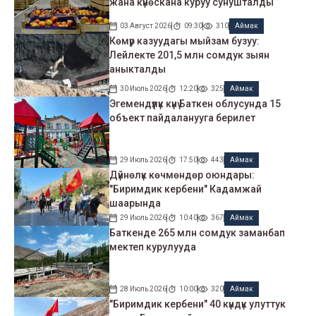
жана күнөскана куруу сунушталды
03 Август 2026
09:30
310
Аймак
Көмүр казуудагы мыйзам бузуу:
Лейлекте 201,5 млн сомдук зыян
аныкталды
30 Июль 2026
12:20
325
Аймак
Эгемендүүлүк күнү Баткен облусунда 15
объект пайдаланууга берилет
29 Июль 2026
17:50
443
Аймак
Дүйнөлүк көчмөндөр оюндары:
"Биримдик кербени" Кадамжай
шаарында
29 Июль 2026
10:40
367
Аймак
Баткенде 265 млн сомдук заманбап
мектеп курулууда
28 Июль 2026
10:00
320
Аймак
"Биримдик кербени" 40 күндүк улуттук