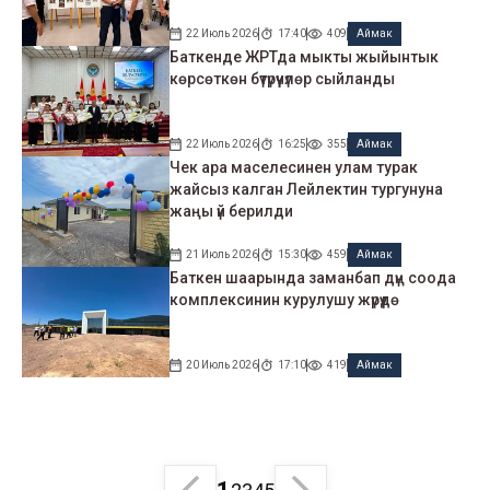
22 Июль 2026
17:40
409
Аймак
Баткенде ЖРТда мыкты жыйынтык
көрсөткөн бүтүрүүчүлөр сыйланды
22 Июль 2026
16:25
355
Аймак
Чек ара маселесинен улам турак
жайсыз калган Лейлектин тургунуна
жаңы үй берилди
21 Июль 2026
15:30
459
Аймак
Баткен шаарында заманбап дүң соода
комплексинин курулушу жүрүүдө
20 Июль 2026
17:10
419
Аймак