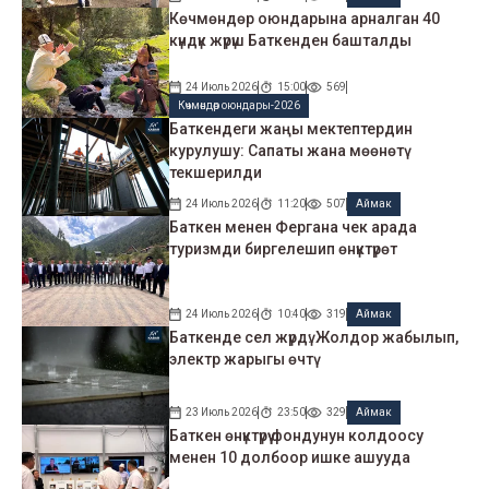
Көчмөндөр оюндарына арналган 40
күндүк жүрүш Баткенден башталды
24 Июль 2026
15:00
569
Көчмөндөр оюндары-2026
Баткендеги жаңы мектептердин
курулушу: Сапаты жана мөөнөтү
текшерилди
24 Июль 2026
11:20
507
Аймак
Баткен менен Фергана чек арада
туризмди биргелешип өнүктүрөт
24 Июль 2026
10:40
319
Аймак
Баткенде сел жүрдү: Жолдор жабылып,
электр жарыгы өчтү
23 Июль 2026
23:50
329
Аймак
Баткен өнүктүрүү фондунун колдоосу
менен 10 долбоор ишке ашууда