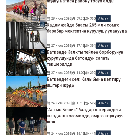
жүрүшүн Баткен району тосуп алды
28 Июль 2026
09:50
350
Аймак
Кадамжайда баасы 265 млн сомго
барабар мектептин курулушу уланууда
27 Июль 2026
17:15
394
Аймак
Баткенде Калкты тейлөө борборунун
курулушунда бетондун сапаты
текшерилди
27 Июль 2026
11:00
292
Аймак
Баткендеги сел: Калыбына келтирүү
иштери жүрүүдө
24 Июль 2026
16:10
527
Аймак
"Алтын Бешик" балдар лагериндеги
кырдаал көзөмөлдө, өмүргө коркунуч
жок
24 Июль 2026
15:15
447
Аймак