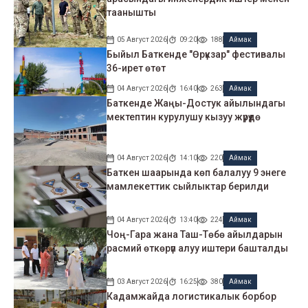
таанышты
05 Август 2026
09:20
188
Аймак
Быйыл Баткенде "Өрүкзар" фестивалы
36-ирет өтөт
04 Август 2026
16:40
263
Аймак
Баткенде Жаңы-Достук айылындагы
мектептин курулушу кызуу жүрүүдө
04 Август 2026
14:10
220
Аймак
Баткен шаарында көп балалуу 9 энеге
мамлекеттик сыйлыктар берилди
04 Август 2026
13:40
224
Аймак
Чоң-Гара жана Таш-Төбө айылдарын
расмий өткөрүп алуу иштери башталды
03 Август 2026
16:25
380
Аймак
Кадамжайда логистикалык борбор