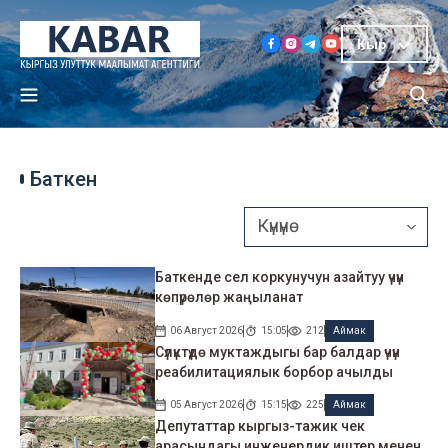
Кыр
Баткен
Баткенде сел коркунучун азайтуу үчүн
көпүрөлөр жаңыланат
06 Август 2026
15:05
212
Аймак
Сүлүктүдө муктаждыгы бар балдар үчүн
реабилитациялык борбор ачылды
05 Август 2026
15:15
225
Аймак
Депутаттар кыргыз-тажик чек
арасындагы инженердик иштер менен