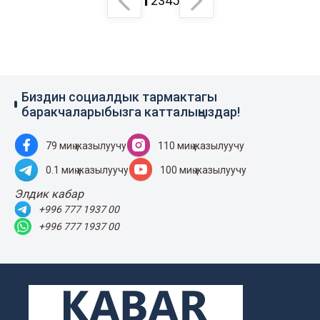
1
2
3
4
5
Биздин социалдык тармактагы
баракчаларыбызга катталыңыздар!
79 миң жазылуучу
110 миң жазылуучу
0.1 миң жазылуучу
100 миң жазылуучу
Элдик кабар
+996 777 1937 00
+996 777 1937 00