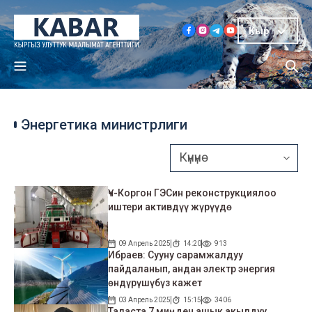
Кыр
Энергетика министрлиги
Үч-Коргон ГЭСин реконструкциялоо
иштери активдүү жүрүүдө
09 Апрель 2025
14:20
913
Ибраев: Сууну сарамжалдуу
пайдаланып, андан электр энергия
өндүрүшүбүз кажет
03 Апрель 2025
15:15
3406
Таласта 7 миңден ашык акылдуу