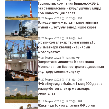
Түркиялык компания Бишкек-ЖЭБ 2
газ станциясынын курулушуна 3 млрд
сом инвестиция салат
28 Февраль 2025
11:52
1491
Өлкөдө ушул жылдын март айында
мунай иштетүүчү завод ишке кирет
26 Февраль 2025
14:46
1247
Ысык-Көл электр тармагынын 215
кызматкери квалификациясын
жогорулатат
21 Февраль 2025
10:43
934
Энергетика министри Корея жана
Монголиянын бизнес-делегациясынын
өкүлдөрү менен жолукту
20 Февраль 2025
11:31
1064
Чүй облусунда быйыл 1 миң 900 даана
темир-бетон электр мамылары
орнотулат
19 Февраль 2025
12:07
1484
Жакында Токтогул жана Үч-Коргон