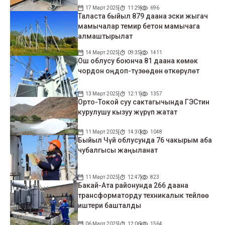
17 Март 2025
11:29
696
Таласта быйыл 879 даана эски жыгач
мамычалар темир бетон мамычага
алмаштырылат
14 Март 2025
09:35
1411
Ош облусу боюнча 81 даана көмөк
чордон оңдоп-түзөөдөн өткөрүлөт
13 Март 2025
12:11
1357
Орто-Токой суу сактагычында ГЭСтин
курулушу кызуу жүрүп жатат
11 Март 2025
14:30
1048
Быйыл Чүй облусунда 76 чакырым аба
чубалгысы жаңыланат
11 Март 2025
12:47
823
Бакай-Ата районунда 266 даана
трансформаторду техникалык тейлөө
иштери башталды
06 Март 2025
12:06
1564