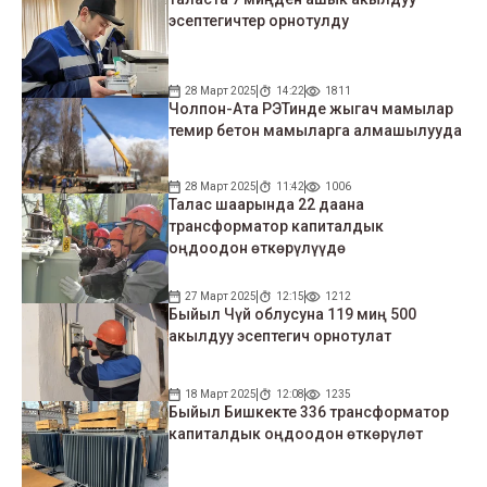
эсептегичтер орнотулду
28 Март 2025
14:22
1811
Чолпон-Ата РЭТинде жыгач мамылар
темир бетон мамыларга алмашылууда
28 Март 2025
11:42
1006
Талас шаарында 22 даана
трансформатор капиталдык
оңдоодон өткөрүлүүдө
27 Март 2025
12:15
1212
Быйыл Чүй облусуна 119 миң 500
акылдуу эсептегич орнотулат
18 Март 2025
12:08
1235
Быйыл Бишкекте 336 трансформатор
капиталдык оңдоодон өткөрүлөт