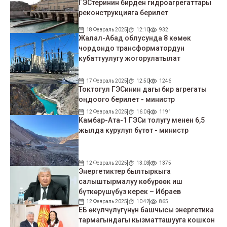
ГЭСтеринин бирден гидроагрегаттары
реконструкцияга берилет
18 Февраль 2025
12:10
932
Жалал-Абад облусунда 8 көмөк
чордондо трансформатордун
кубаттуулугу жогорулатылат
17 Февраль 2025
12:50
1246
Токтогул ГЭСинин дагы бир агрегаты
оңдоого берилет - министр
12 Февраль 2025
16:06
1191
Камбар-Ата-1 ГЭСи толугу менен 6,5
жылда курулуп бүтөт - министр
12 Февраль 2025
13:03
1375
Энергетиктер былтыркыга
салыштырмалуу көбүрөөк иш
бүткөрүшүбүз керек – Ибраев
12 Февраль 2025
10:42
865
ЕБ өкүлчүлүгүнүн башчысы энергетика
тармагындагы кызматташууга кошкон