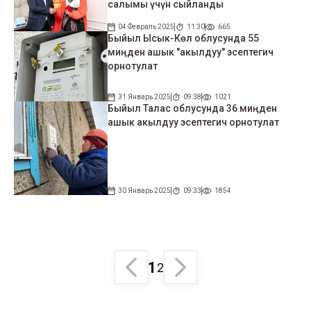
салымы үчүн сыйланды
04 Февраль 2025
11:30
665
Быйыл Ысык-Көл облусунда 55
миңден ашык "акылдуу" эсептегич
орнотулат
31 Январь 2025
09:38
1021
Быйыл Талас облусунда 36 миңден
ашык акылдуу эсептегич орнотулат
30 Январь 2025
09:33
1854
1
2