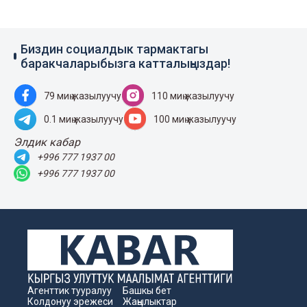
Биздин социалдык тармактагы
баракчаларыбызга катталыңыздар!
79 миң жазылуучу
110 миң жазылуучу
0.1 миң жазылуучу
100 миң жазылуучу
Элдик кабар
+996 777 1937 00
+996 777 1937 00
Агенттик тууралуу
Башкы бет
Колдонуу эрежеси
Жаңылыктар