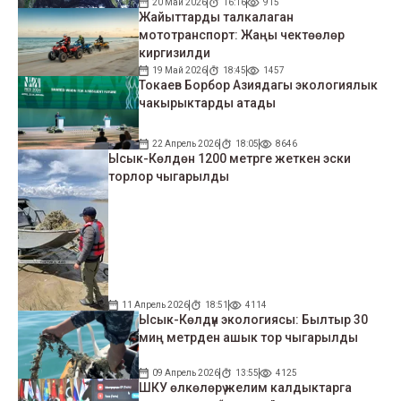
20 Май 2026
16:16
915
Жайыттарды талкалаган
мототранспорт: Жаңы чектөөлөр
киргизилди
19 Май 2026
18:45
1457
Токаев Борбор Азиядагы экологиялык
чакырыктарды атады
22 Апрель 2026
18:05
8646
Ысык-Көлдөн 1200 метрге жеткен эски
торлор чыгарылды
11 Апрель 2026
18:51
4114
Ысык-Көлдүн экологиясы: Былтыр 30
миң метрден ашык тор чыгарылды
09 Апрель 2026
13:55
4125
ШКУ өлкөлөрү желим калдыктарга