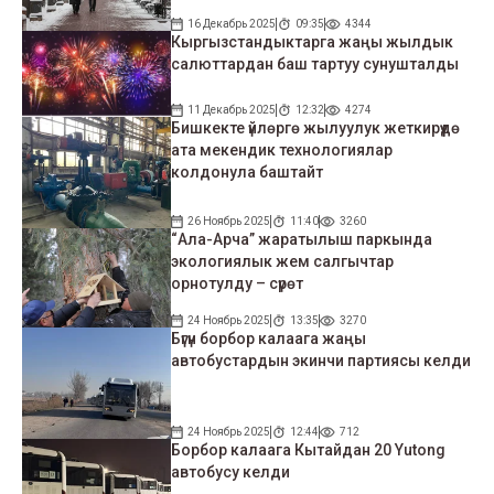
16 Декабрь 2025
09:35
4344
Кыргызстандыктарга жаңы жылдык
салюттардан баш тартуу сунушталды
11 Декабрь 2025
12:32
4274
Бишкекте үйлөргө жылуулук жеткирүүдө
ата мекендик технологиялар
колдонула баштайт
26 Ноябрь 2025
11:40
3260
“Ала-Арча” жаратылыш паркында
экологиялык жем салгычтар
орнотулду – сүрөт
24 Ноябрь 2025
13:35
3270
Бүгүн борбор калаага жаңы
автобустардын экинчи партиясы келди
24 Ноябрь 2025
12:44
712
Борбор калаага Кытайдан 20 Yutong
автобусу келди