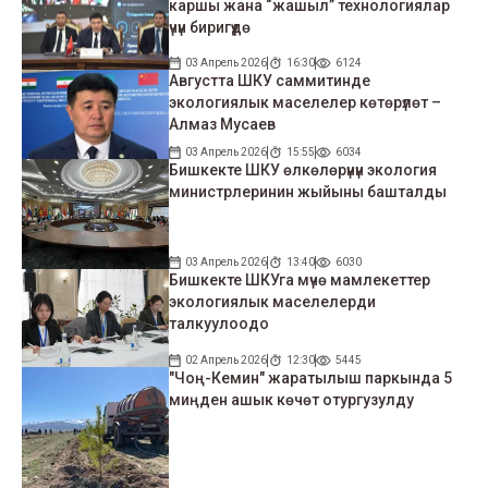
каршы жана “жашыл” технологиялар
үчүн биригүүдө
03 Апрель 2026
16:30
6124
Августта ШКУ саммитинде
экологиялык маселелер көтөрүлөт –
Алмаз Мусаев
03 Апрель 2026
15:55
6034
Бишкекте ШКУ өлкөлөрүнүн экология
министрлеринин жыйыны башталды
03 Апрель 2026
13:40
6030
Бишкекте ШКУга мүчө мамлекеттер
экологиялык маселелерди
талкуулоодо
02 Апрель 2026
12:30
5445
"Чоң-Кемин" жаратылыш паркында 5
миңден ашык көчөт отургузулду