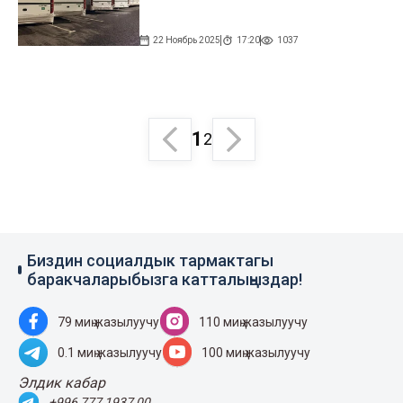
22 Ноябрь 2025
17:20
1037
1
2
Биздин социалдык тармактагы
баракчаларыбызга катталыңыздар!
79 миң жазылуучу
110 миң жазылуучу
0.1 миң жазылуучу
100 миң жазылуучу
Элдик кабар
+996 777 1937 00