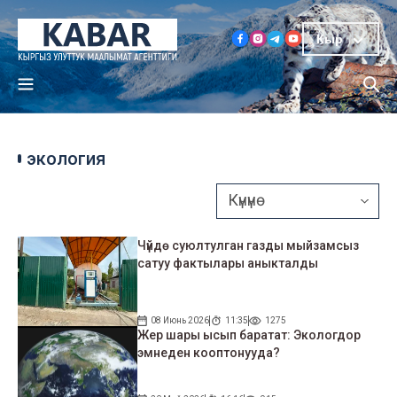
Кыр
экология
Чүйдө суюлтулган газды мыйзамсыз
сатуу фактылары аныкталды
08 Июнь 2026
11:35
1275
Жер шары ысып баратат: Экологдор
эмнеден кооптонууда?