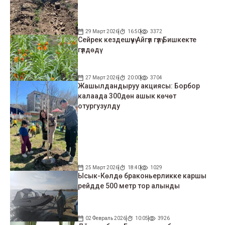
29 Март 2026
16:50
3372
Сейрек кездешүүчү Айгүл гүлү Бишкекте
гүлдөдү
27 Март 2026
20:00
3704
Жашылдандыруу акциясы: Борбор
калаада 300дөн ашык көчөт
отургузулду
25 Март 2026
18:40
1029
Ысык-Көлдө браконьерликке каршы
рейдде 500 метр тор алынды
02 Февраль 2026
10:05
3926