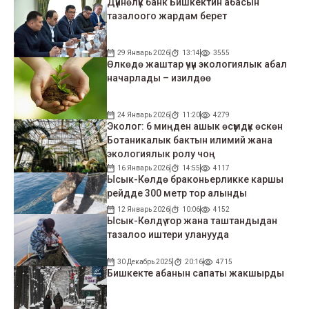
Дүйнөлүк банк Бишкектин абасын
тазалоого жардам берет
29 Январь 2026
13:14
3555
Өлкөдө жаштар үчүн экологиялык абал
начарлады – изилдөө
24 Январь 2026
11:20
4279
Эколог: 6 миңден ашык өсүмдүк өскөн
Ботаникалык бактын илимий жана
экологиялык ролу чоң
16 Январь 2026
14:55
4117
Ысык-Көлдө браконьерликке каршы
рейдде 300 метр тор алынды
12 Январь 2026
10:06
4152
Ысык-Көлдү тор жана таштандыдан
тазалоо иштери уланууда
30 Декабрь 2025
20:16
4715
Бишкекте абанын сапаты жакшырды