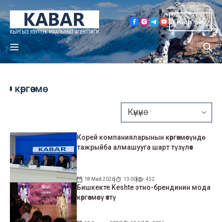
Кыр
көргөзмө
Корей компанияларынын көргөзмөсүндө
тажрыйба алмашууга шарт түзүлөт
18 Май 2026
13:00
452
Бишкекте Keshte этно-брендинин мода
көргөзмөсү өттү