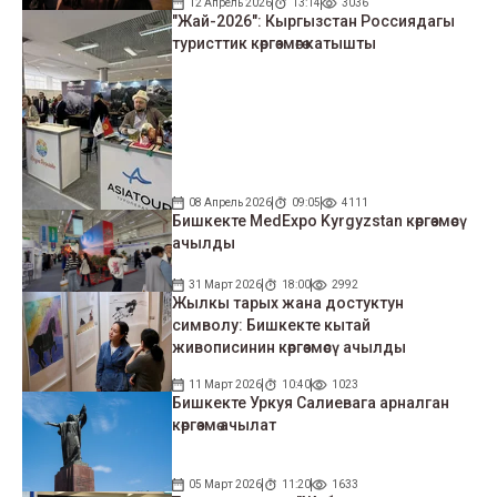
12 Апрель 2026
13:14
3036
"Жай-2026": Кыргызстан Россиядагы
туристтик көргөзмөгө катышты
08 Апрель 2026
09:05
4111
Бишкекте MedExpo Kyrgyzstan көргөзмөсү
ачылды
31 Март 2026
18:00
2992
Жылкы тарых жана достуктун
символу: Бишкекте кытай
живописинин көргөзмөсү ачылды
11 Март 2026
10:40
1023
Бишкекте Уркуя Салиевага арналган
көргөзмө ачылат
05 Март 2026
11:20
1633