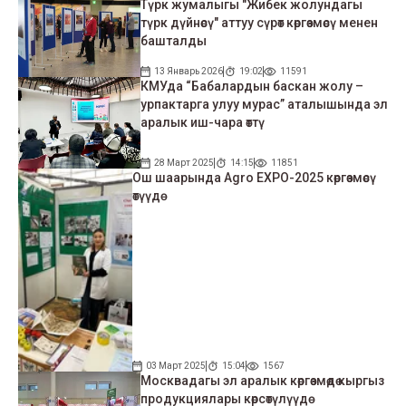
Түрк жумалыгы "Жибек жолундагы
түрк дүйнөсү" аттуу сүрөт көргөзмөсү менен
башталды
13 Январь 2026
19:02
11591
КМУда “Бабалардын баскан жолу –
урпактарга улуу мурас” аталышында эл
аралык иш-чара өттү
28 Март 2025
14:15
11851
Ош шаарында Agro EXPO-2025 көргөзмөсү
өтүүдө
03 Март 2025
15:04
1567
Москвадагы эл аралык көргөзмөдө кыргыз
продукциялары көрсөтүлүүдө