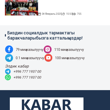
04 Февраль 2025
15:50
755
Биздин социалдык тармактагы
баракчаларыбызга катталыңыздар!
79 миң жазылуучу
110 миң жазылуучу
0.1 миң жазылуучу
100 миң жазылуучу
Элдик кабар
+996 777 1937 00
+996 777 1937 00