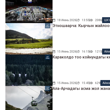
18 Июнь 2026
13:55
2086
ШК
Этношаарча: Кырчын жайлоос
15 Июнь 2026
16:15
1215
Айм
Караколдо тоо койнундагы кер
15 Июнь 2026
15:45
629
Айма
Ала-Арчадагы асма жол жана 