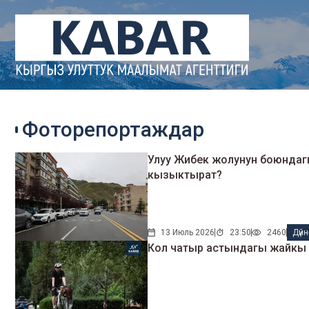
Фоторепортаждар
Улуу Жибек жолунун боюндагы тоолуу Ганьнань туристтерди эмнеси м
кызыктырат?
13 Июль 2026
23:50
2460
Дүй
Кол чатыр астындагы жайкы кеч