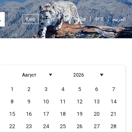
Кыр
Рус
Eng
Tur
中文
العربية
Август
2026
Январь
2026
1
2
3
4
5
6
7
Февраль
2025
8
9
10
11
12
13
14
Март
2024
Апрель
2023
15
16
17
18
19
20
21
Май
2022
22
23
24
25
26
27
28
Июнь
2021