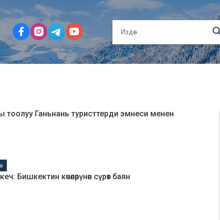
енен
нө
: Бишкектин көчөлөрүнөн сүрөт баян