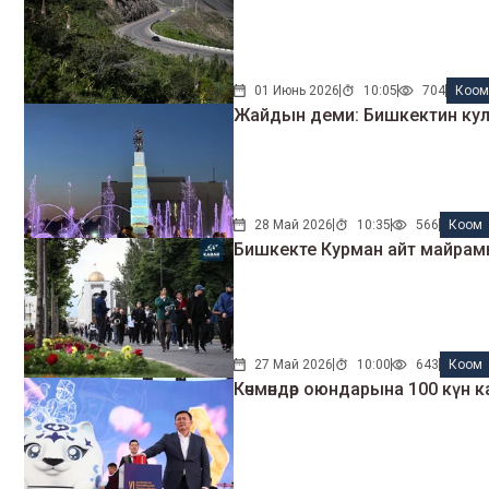
01 Июнь 2026
10:05
704
Коо
Жайдын деми: Бишкектин ку
28 Май 2026
10:35
566
Коом
Бишкекте Курман айт майрамы 
27 Май 2026
10:00
643
Коом
Көчмөндөр оюндарына 100 күн 