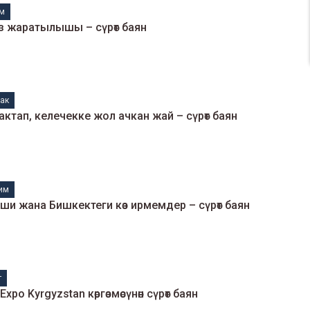
м
 жаратылышы – сүрөт баян
ак
актап, келечекке жол ачкан жай – сүрөт баян
им
ши жана Бишкектеги көз ирмемдер – сүрөт баян
т
Expo Kyrgyzstan көргөзмөсүнөн сүрөт баян