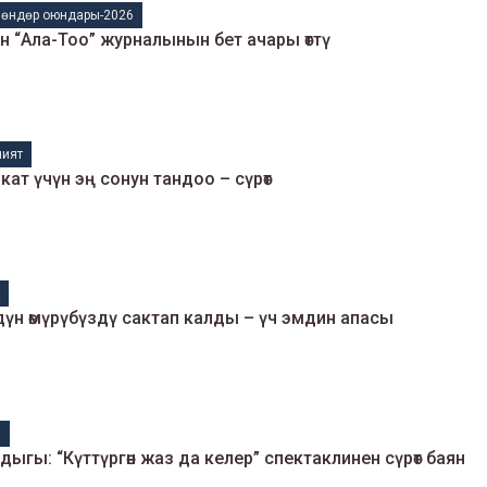
өндөр оюндары-2026
 “Ала-Тоо” журналынын бет ачары өттү
ият
кат үчүн эң сонун тандоо – сүрөт
к
здүн өмүрүбүздү сактап калды – үч эмдин апасы
м
гы: “Күттүргөн жаз да келер” спектаклинен сүрөт баян