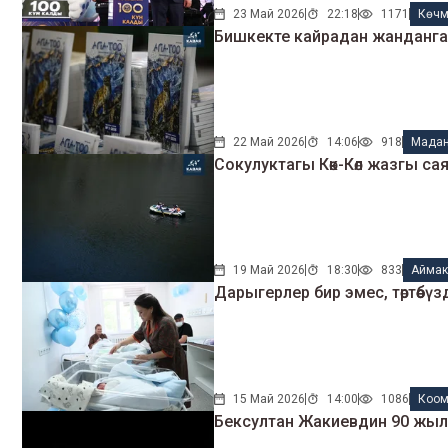
23 Май 2026
22:18
1171
Көчм
Бишкекте кайрадан жанданган
22 Май 2026
14:06
918
Мадан
Сокулуктагы Көк-Көл жазгы сая
19 Май 2026
18:30
833
Айма
Дарыгерлер бир эмес, төртөөбү
15 Май 2026
14:00
1086
Коо
Бексултан Жакиевдин 90 жылды