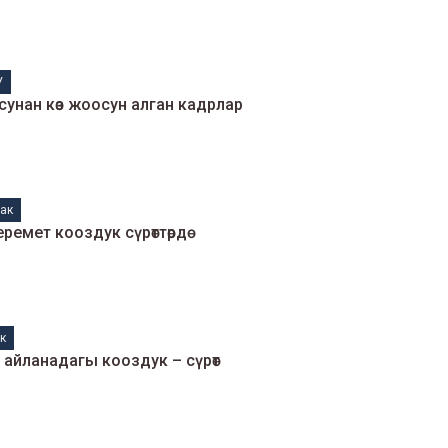
У
унан көз жоосун алган кадрлар
ак
емет кооздук сүрөттөрдө
к
айланадагы кооздук – сүрөт