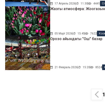
17 Апрель 2026
11:30
4441
С
Жазгы атмосфера: Жоогазын 
05 Март 2026
15:45
7622
Коо
Орозо айындагы "Ош" базар
21 Февраль 2026
15:20
8524