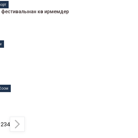
порт
фестивалынан көз ирмемдер
м
Коом
1
2
3
4