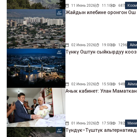
11 Июнь 2026
11:10
687
Коо
Жайдын илебине оронгон Ош ж
02 Июнь 2026
19:00
1296
Айм
Түнкү Оштун сыйкырдуу коозд
02 Июнь 2026
15:50
949
Айма
Ачык кабинет: Улан Маматка
01 Июнь 2026
17:50
782
Мини
Түндүк–Түштүк альтернативдик