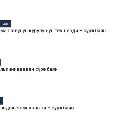
ният
нма жолунун курулушун текшерди – сүрөт баян
льпиниададан сүрөт баян
т
Кикбоксинг боюнча Кыргызстандын чемпионаты – сүрөт баян