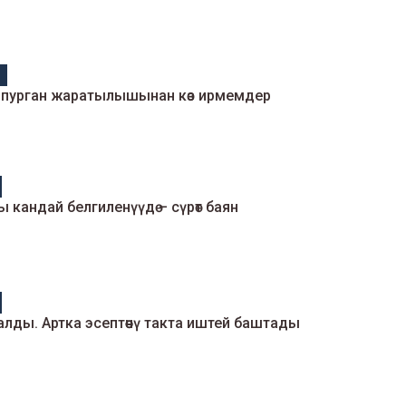
м
лпурган жаратылышынан көз ирмемдер
кандай белгиленүүдө – сүрөт баян
калды. Артка эсептөөчү такта иштей баштады