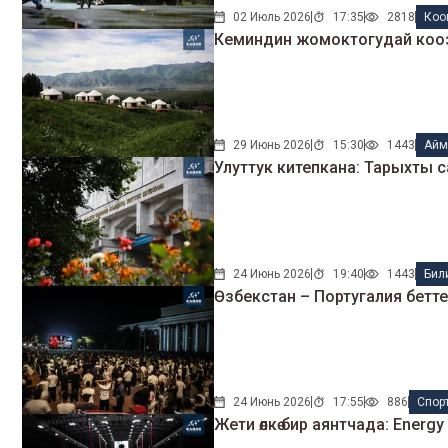
02 Июль 2026
17:35
2818
Коо
Кеминдин жомоктогудай кооз
29 Июнь 2026
15:30
1443
Айм
Улуттук китепкана: Тарыхты с
24 Июнь 2026
19:40
1443
Бил
Өзбекстан – Португалия бетте
24 Июнь 2026
17:55
886
Спор
Жети өлкө бир аянтчада: Energy 