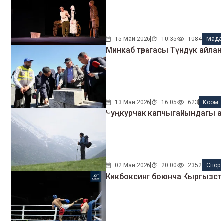
15 Май 2026
10:35
1084
Мада
Минкаб төрагасы Түндүк айла
13 Май 2026
16:05
623
Коом
Чуңкурчак капчыгайындагы а
02 Май 2026
20:00
2352
Спор