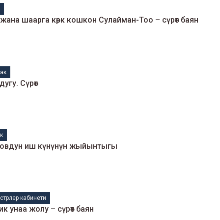
м
ана шаарга көрк кошкон Сулайман-Тоо – сүрөт баян
ак
угу. Сүрөт
к
новдун иш күнүнүн жыйынтыгы
стрлер кабинети
 унаа жолу – сүрөт баян