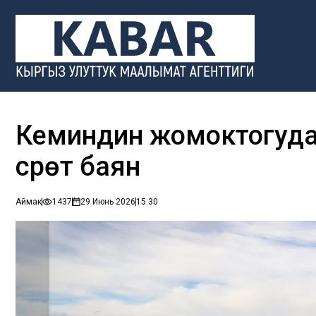
Кеминдин жомоктогуд
сүрөт баян
Аймак
1437
29 Июнь 2026
15:30