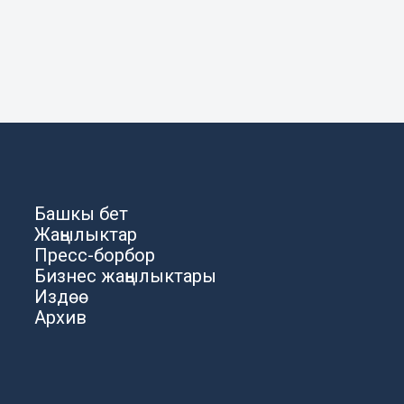
Башкы бет
Жаңылыктар
Пресс-борбор
Бизнес жаңылыктары
Издөө
Архив