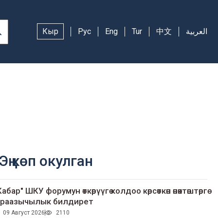
Кыр
Рус
Eng
Tur
中文
العربية
Эң көп окулган
Кабар" ШКУ форумун өткөрүүгө колдоо көрсөткөн өнөктөштөргө
раазычылык билдирет
09 Август 2026
2110