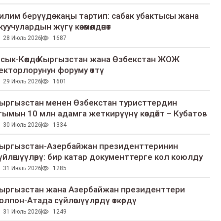
илим берүүдө жаңы тартип: сабак убактысы жана
куучулардын жүгү көзөмөлдөнөт
28 Июль 2026
1687
сык-Көлдө Кыргызстан жана Өзбекстан ЖОЖ
екторлорунун форуму өттү
29 Июль 2026
1601
ыргызстан менен Өзбекстан туристтердин
гымын 10 млн адамга жеткирүүнү көздөйт – Кубатов
30 Июль 2026
1334
ыргызстан-Азербайжан президенттеринин
үйлөшүүлөрү: бир катар документтерге кол коюлду
31 Июль 2026
1285
ыргызстан жана Азербайжан президенттери
олпон-Атада сүйлөшүүлөрдү өткөрдү
31 Июль 2026
1249