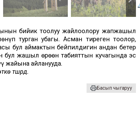
кынын бийик тоолуу жайлоолору жапжашыл
өнүп турган убагы. Асман тиреген тоолор,
басы бул аймактын бейпилдигин андан бетер
ан бул жашыл өрөөн табияттын кучагында эс
үү жайына айланууда.
кө түшүрдү.
Басып чыгаруу