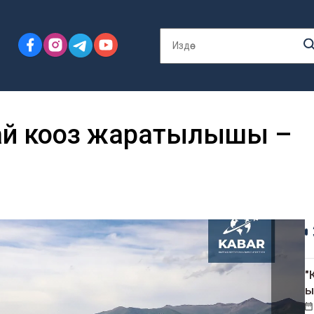
ай кооз жаратылышы –
"
ы