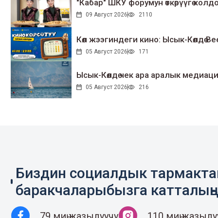
"Кабар" ШКУ форумун өткөрүүгө колдо
09 Август 2026
2110
Көл жээгиндеги кино: Ысык-Көлдө Bee
05 Август 2026
171
Ысык-Көлдө чек ара аралык медиаци
05 Август 2026
216
Биздин социалдык тармакт
баракчаларыбызга катталың
79 миң жазылуучу
110 миң жазылу