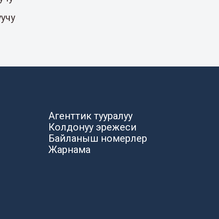
уучу
Агенттик тууралуу
Колдонуу эрежеси
Байланыш номерлер
Жарнама