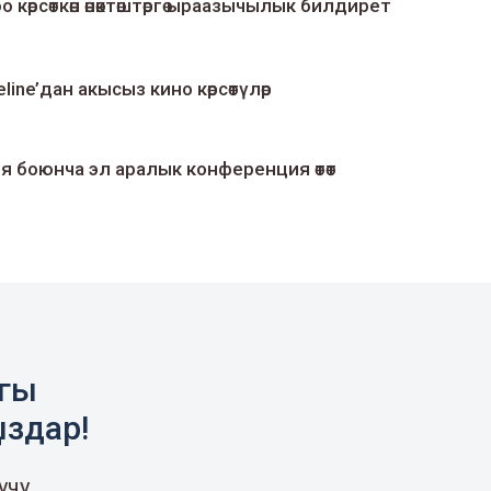
о көрсөткөн өнөктөштөргө ыраазычылык билдирет
line’дан акысыз кино көрсөтүлөр
я боюнча эл аралык конференция өтөт
агы
ыздар!
учу