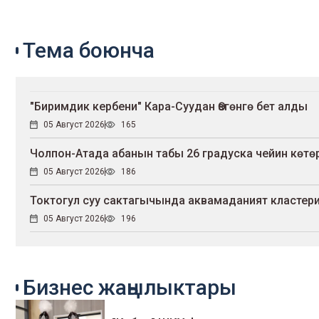
Тема боюнча
"Биримдик кербени" Кара-Суудан Өзгөнгө бет алды
05 Август 2026
165
Чолпон-Атада абанын табы 26 градуска чейин көтө
05 Август 2026
186
Токтогул суу сактагычында аквамаданият кластер
05 Август 2026
196
Бизнес жаңылыктары