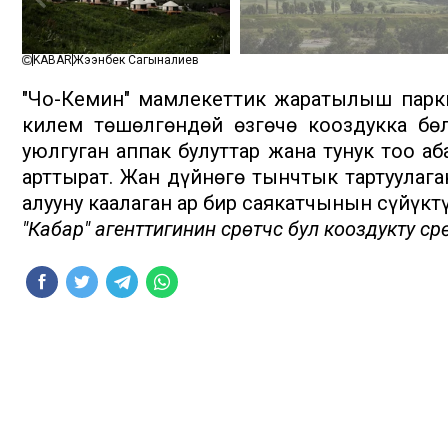
KABAR
Жээнбек Сагыналиев
"Чоң-Кемин" мамлекеттик жаратылыш пар
килем төшөлгөндөй өзгөчө кооздукка бөл
уюлгуган аппак булуттар жана тунук тоо а
арттырат. Жан дүйнөгө тынчтык тартуулаг
алууну каалаган ар бир саякатчынын сүйүкт
"Кабар" агенттигинин сүрөтчүсү бул кооздукту сүрөт