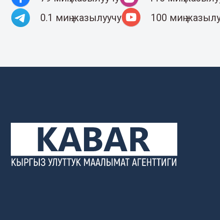
0.1 миң жазылуучу
100 миң жазыл