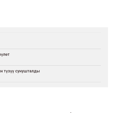
рүлөт
ин түзүү сунушталды