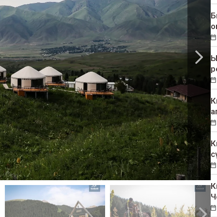
Б
о
Ы
р
К
а
К
с
К
Ч