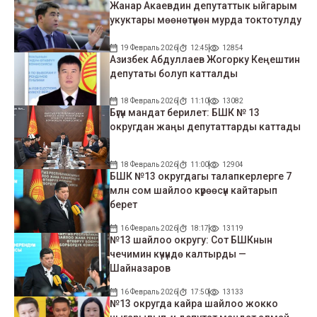
Жанар Акаевдин депутаттык ыйгарым
укуктары мөөнөтүнөн мурда токтотулду
19 Февраль 2026
12:45
12854
Азизбек Абдуллаев Жогорку Кеңештин
депутаты болуп катталды
18 Февраль 2026
11:10
13082
Бүгүн мандат берилет: БШК № 13
округдан жаңы депутаттарды каттады
18 Февраль 2026
11:00
12904
БШК №13 округдагы талапкерлерге 7
млн сом шайлоо күрөөсүн кайтарып
берет
16 Февраль 2026
18:17
13119
№13 шайлоо округу: Сот БШКнын
чечимин күчүндө калтырды —
Шайназаров
16 Февраль 2026
17:50
13133
№13 округда кайра шайлоо жокко