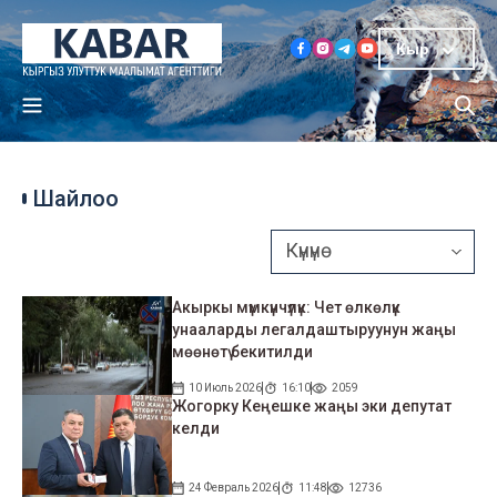
Кыр
Шайлоо
Акыркы мүмкүнчүлүк: Чет өлкөлүк
унааларды легалдаштыруунун жаңы
мөөнөтү бекитилди
10 Июль 2026
16:10
2059
Жогорку Кеңешке жаңы эки депутат
келди
24 Февраль 2026
11:48
12736