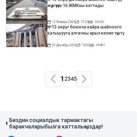
жүргүзүүгө 16 ЖМКны каттады
12 Январь 2026
17:20
14260
№13 округ боюнча кайра шайлоого
катышууга алгачкы арыз келип түштү
31 Декабрь 2025
10:55
14681
1
2
3
4
5
Биздин социалдык тармактагы
баракчаларыбызга катталыңыздар!