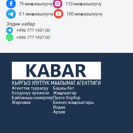
79 миң жазылуучу
110 миң жазылуучу
0.1 миң жазылуучу
100 миң жазылуучу
Элдик кабар
+996 777 1937 00
+996 777 1937 00
Агенттик тууралуу
Башкы бет
Колдонуу эрежеси
Жаңылыктар
Байланыш номерлер
Пресс-борбор
Жарнама
Бизнес жаңылыктары
Издөө
Архив