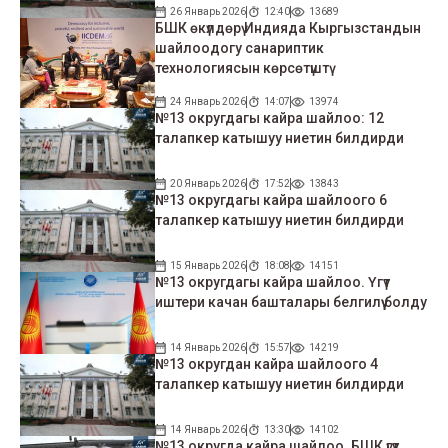
26 Январь 2026
12:40
13689
БШК өкүлдөрү Индияда Кыргызстандын
шайлоодогу санариптик
технологиясын көрсөтүштү
24 Январь 2026
14:07
13974
№13 округдагы кайра шайлоо: 12
талапкер катышуу ниетин билдирди
20 Январь 2026
17:52
13843
№13 округдагы кайра шайлоого 6
талапкер катышуу ниетин билдирди
15 Январь 2026
18:08
14151
№13 округдагы кайра шайлоо. Үгүт
иштери качан башталары белгилүү болду
14 Январь 2026
15:57
14219
№13 округдан кайра шайлоого 4
талапкер катышуу ниетин билдирди
14 Январь 2026
13:30
14102
№13 округда кайра шайлоо. БШК үгүт