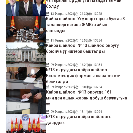
чыгарылып, үч депутат мандат алмай
болду
13 Февраль 2026
21:30
13228
Кайра шайлоо. Үгүт шарттарын бузган 3
талапкерге жана ЖМКга айып
салынды
11 Февраль 2026
15:58
13234
Кайра шайлоо. № 13 шайлоо округу
боюнча үгүт иштери башталды
09 Февраль 2026
16:21
13184
№13 округдагы кайра шайлоо.
Бюллетендин формасы жана тексти
бекитилди
09 Февраль 2026
16:00
13264
Кайра шайлоо: №13 округда 161
миңден ашык жаран добуш берүү укугуна
ээ
09 Февраль 2026
15:14
13294
№13 округдагы кайра шайлоого
даярдык