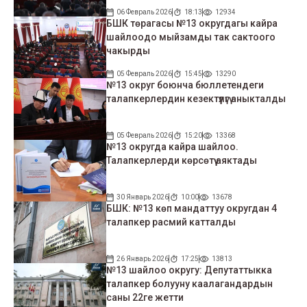
06 Февраль 2026
18:13
12934
БШК төрагасы №13 округдагы кайра
шайлоодо мыйзамды так сактоого
чакырды
05 Февраль 2026
15:45
13290
№13 округ боюнча бюллетендеги
талапкерлердин кезектүүлүгү аныкталды
05 Февраль 2026
15:20
13368
№13 округда кайра шайлоо.
Талапкерлерди көрсөтүү аяктады
30 Январь 2026
10:00
13678
БШК: №13 көп мандаттуу округдан 4
талапкер расмий катталды
26 Январь 2026
17:25
13813
№13 шайлоо округу: Депутаттыкка
талапкер болууну каалагандардын
саны 22ге жетти