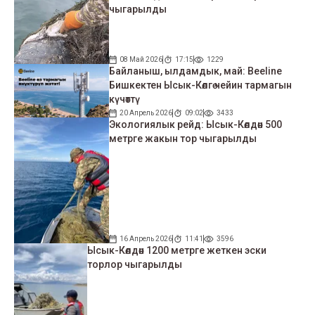
чыгарылды
08 Май 2026
17:15
1229
Байланыш, ылдамдык, май: Beeline
Бишкектен Ысык-Көлгө чейин тармагын
күчөттү
20 Апрель 2026
09:02
3433
Экологиялык рейд: Ысык-Көлдөн 500
метрге жакын тор чыгарылды
16 Апрель 2026
11:41
3596
Ысык-Көлдөн 1200 метрге жеткен эски
торлор чыгарылды