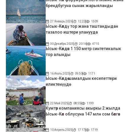
брендбугуна сынак жарыяланды
27 Январь 2026
12:22
1509
Ысык-Көлдү тор жана таштандыдан
тазалоо иштери уланууда
30 Декабрь 2025
20:16
4715
Ысык-Көлдөн 1 150 метр синтетикалык
тор алынды
16 Июль 2025
09:50
1171
Ысык-Көлдө шамалдын кесепеттери
иликтенүүдө
22 Май 2025
08:55
1199
Кумтөр компаниясы акыркы 2 жылда
Ысык-Көл облусуна 147 млн сом бөлгөн
10 Апрель 2025
17:17
1719