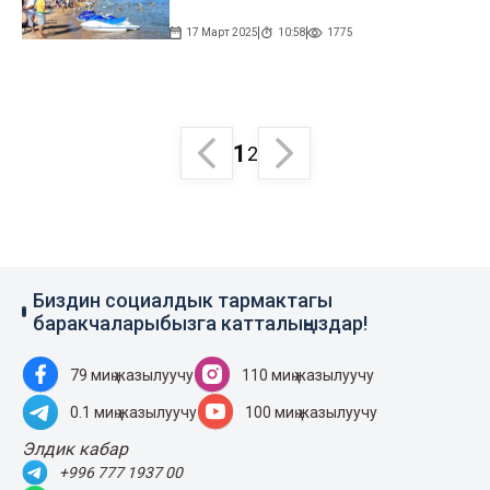
17 Март 2025
10:58
1775
1
2
Биздин социалдык тармактагы
баракчаларыбызга катталыңыздар!
79 миң жазылуучу
110 миң жазылуучу
0.1 миң жазылуучу
100 миң жазылуучу
Элдик кабар
+996 777 1937 00