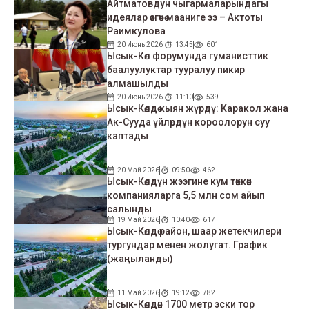
Айтматовдун чыгармаларындагы
идеялар өзгөчө мааниге ээ – Актоты
Раимкулова
20 Июнь 2026
13:45
601
Ысык-Көл форумунда гуманисттик
баалуулуктар тууралуу пикир
алмашылды
20 Июнь 2026
11:10
539
Ысык-Көлдө кыян жүрдү: Каракол жана
Ак-Сууда үйлөрдүн короолорун суу
каптады
20 Май 2026
09:50
462
Ысык-Көлдүн жээгине кум төккөн
компанияларга 5,5 млн сом айып
салынды
19 Май 2026
10:40
617
Ысык-Көлдө район, шаар жетекчилери
тургундар менен жолугат. График
(жаңыланды)
11 Май 2026
19:12
782
Ысык-Көлдөн 1700 метр эски тор