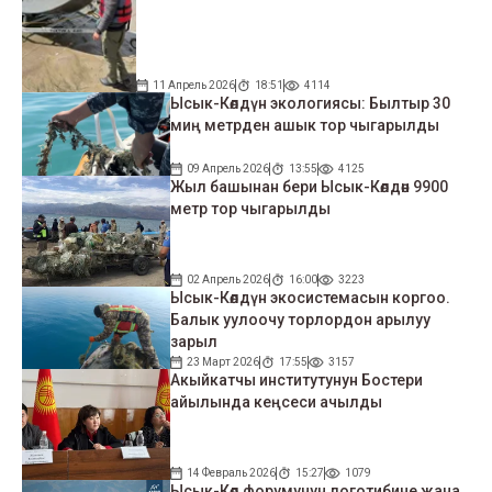
11 Апрель 2026
18:51
4114
Ысык-Көлдүн экологиясы: Былтыр 30
миң метрден ашык тор чыгарылды
09 Апрель 2026
13:55
4125
Жыл башынан бери Ысык-Көлдөн 9900
метр тор чыгарылды
02 Апрель 2026
16:00
3223
Ысык-Көлдүн экосистемасын коргоо.
Балык уулоочу торлордон арылуу
зарыл
23 Март 2026
17:55
3157
Акыйкатчы институтунун Бостери
айылында кеңсеси ачылды
14 Февраль 2026
15:27
1079
Ысык-Көл форумунун логотибине жана