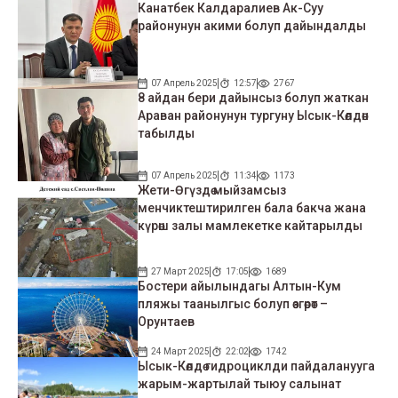
Канатбек Калдаралиев Ак-Суу
районунун акими болуп дайындалды
07 Апрель 2025
12:57
2767
8 айдан бери дайынсыз болуп жаткан
Араван районунун тургуну Ысык-Көлдөн
табылды
07 Апрель 2025
11:34
1173
Жети-Өгүздө мыйзамсыз
менчиктештирилген бала бакча жана
күрөш залы мамлекетке кайтарылды
27 Март 2025
17:05
1689
Бостери айылындагы Алтын-Кум
пляжы таанылгыс болуп өзгөрөт –
Орунтаев
24 Март 2025
22:02
1742
Ысык-Көлдө гидроциклди пайдаланууга
жарым-жартылай тыюу салынат