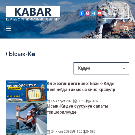
Кыр
Ысык-Көл
Көл жээгиндеги кино: Ысык-Көлдө
Beeline’дан акысыз кино көрсөтүлөр
05 Август 2026
16:30
376
Ысык-Көлдүн суусунун сапаты
текшерилүүдө
24 Июнь 2026
10:30
595