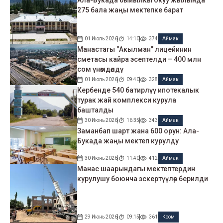
Ала-Букада быйылкы окуу жылында
275 бала жаңы мектепке барат
01 Июль 2026
14:10
374
Аймак
Манастагы "Акылман" лицейинин
сметасы кайра эсептелди – 400 млн
сом үнөмдөлдү
01 Июль 2026
09:40
328
Аймак
Кербенде 540 батирлүү ипотекалык
турак жай комплекси курула
башталды
30 Июнь 2026
16:35
343
Аймак
Заманбап шарт жана 600 орун: Ала-
Букада жаңы мектеп курулду
30 Июнь 2026
11:40
412
Аймак
Манас шаарындагы мектептердин
курулушу боюнча эскертүүлөр берилди
29 Июнь 2026
09:15
361
Коом