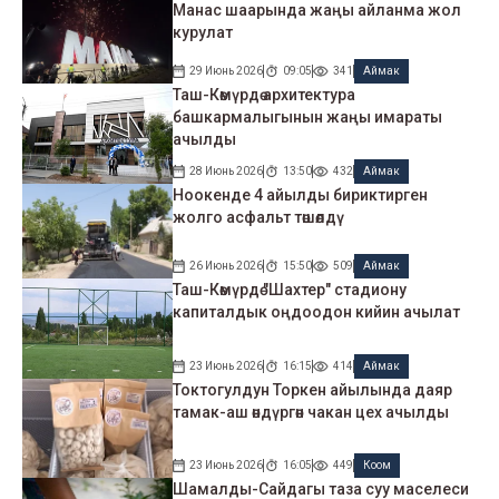
Манас шаарында жаңы айланма жол
курулат
29 Июнь 2026
09:05
341
Аймак
Таш-Көмүрдө архитектура
башкармалыгынын жаңы имараты
ачылды
28 Июнь 2026
13:50
432
Аймак
Ноокенде 4 айылды бириктирген
жолго асфальт төшөлдү
26 Июнь 2026
15:50
509
Аймак
Таш-Көмүрдө "Шахтер" стадиону
капиталдык оңдоодон кийин ачылат
23 Июнь 2026
16:15
414
Аймак
Токтогулдун Торкен айылында даяр
тамак-аш өндүргөн чакан цех ачылды
23 Июнь 2026
16:05
449
Коом
Шамалды-Сайдагы таза суу маселеси