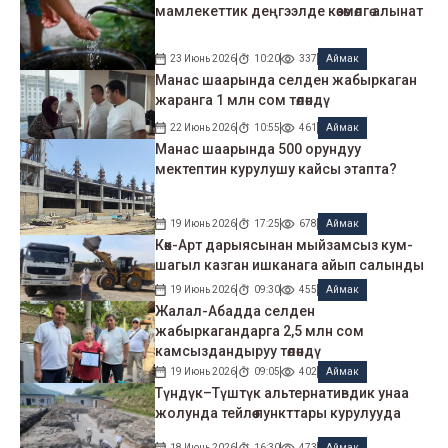
мамлекеттик деңгээлде көзөмөлгө алынат
23 Июнь 2026
10:20
337
Аймак
Манас шаарында селден жабыркаган
жаранга 1 млн сом төлөндү
22 Июнь 2026
10:55
461
Аймак
Манас шаарында 500 орундуу
мектептин курулушу кайсы этапта?
19 Июнь 2026
17:25
678
Аймак
Көк-Арт дарыясынан мыйзамсыз кум-
шагыл казган ишканага айып салынды
19 Июнь 2026
09:30
455
Аймак
Жалал-Абадда селден
жабыркагандарга 2,5 млн сом
камсыздандыруу төлөндү
19 Июнь 2026
09:05
402
Аймак
Түндүк–Түштүк альтернативдик унаа
жолунда тейлөө пункттары курулууда
18 Июнь 2026
16:30
473
Аймак