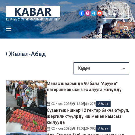
Кыр
Жалал-Абад
Манас шаарында 90 бала "Арууке"
лагерине акысыз эс алууга жөнөтүлдү
03 Июль 2026
12:05
275
Аймак
Сузактык ишкер 12 гектар бакча өстүрүп,
жергиликтүүлөрдү иш менен камсыз
кылууда
02 Июль 2026
13:05
305
Аймак