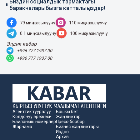
Биздин социалдык тармактагы
баракчаларыбызга катталыңыздар!
79 миң жазылуучу
110 миң жазылуучу
0.1 миң жазылуучу
100 миң жазылуучу
Элдик кабар
+996 777 1937 00
+996 777 1937 00
Агенттик тууралуу
Башкы бет
Колдонуу эрежеси
Жаңылыктар
Байланыш номерлер
Пресс-борбор
Жарнама
Бизнес жаңылыктары
Издөө
Архив