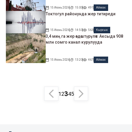
15 Июнь 2026
15:00
491
Аймак
Токтогул районунда жер титиреди
15 Июнь 2026
14:50
563
Кырсык
3,4 миң га жер өздөштүрүлөт: Аксыда 908
млн сомго канал курулууда
15 Июнь 2026
13:20
467
Аймак
3
1
2
4
5