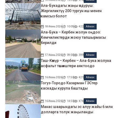
Ала-Букадагы жаңы өндүрүш:
Жергиликтүү 200 тургун иш менен
камсыз болот
18 Июнь 2026
10:05
422
Аймак
Ала-Бука – Кербен жолун оңдоо:
Кемчиликтерди жоюу тапшырмасы
берилди
17 Июнь 2026
09:00
399
Аймак
Таш-Көмүр – Кербен – Ала-Бука жолуна
асфальт төшөө иштери аяктоодо
16 Июнь 2026
17:50
421
Аймак
Тогуз-Тородо Казарман ГЭСтер
каскады курула баштады
16 Июнь 2026
14:50
474
Аймак
Манас шаарындагы эс алуу жайы 6 млн
долларга толук жаңыланды