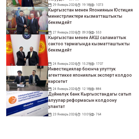
29 Январь 2026
19:18
1073
Кыргызстан менен Япониянын Юстиция
министрликтери кызматташтыкты
бекемдейт
27 Январь 2026
09:30
553
Кыргызстан менен АКШ саламаттык
сактоо тармагында кызматташтыкты
бекемдейт
24 Январь 2026
15:29
1707
Инвестициялар боюнча улуттук
агенттикке япониялык эксперт колдоо
көрсөтөт
24 Январь 2026
12:18
884
Дүйнөлүк банк Кыргызстандагы сатып
алуулар реформасын колдоону
улантат
23 Январь 2026
10:01
764