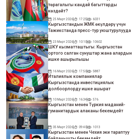
төрагалыгы кандай багыттарды
көздөйт?
25 Март 2026
17:25
6031
Кыргызстандын ЖМК өкүлдөрү үчүн
Тажикстанда пресс-тур уюштурулууда
23 Март 2026
10:10
10602
ШКУ кызматташтыгы: Кыргызстан
ортого салган сунуштар жана алардын
ишке ашырылышы
16 Март 2026
17:50
5887
Италиялык компаниялар
Кыргызстанда инвестициялык
долбоорлорду ишке ашырат
10 Март 2026
16:34
576
Кыргызстан менен Түркия маданий-
гуманитардык алаканы бекемдейт
05 Март 2026
09:40
1013
Кыргызстан менен Чехия эки тараптуу
байланышты бекемдейт