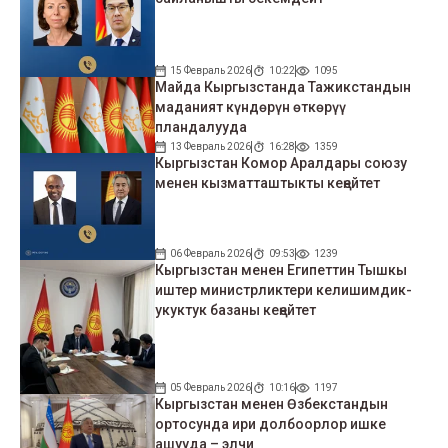
15 Февраль 2026
10:22
1095
Майда Кыргызстанда Тажикстандын
маданият күндөрүн өткөрүү
пландалууда
13 Февраль 2026
16:28
1359
Кыргызстан Комор Аралдары союзу
менен кызматташтыкты кеңейтет
06 Февраль 2026
09:53
1239
Кыргызстан менен Египеттин Тышкы
иштер министрликтери келишимдик-
укуктук базаны кеңейтет
05 Февраль 2026
10:16
1197
Кыргызстан менен Өзбекстандын
ортосунда ири долбоорлор ишке
ашууда – элчи