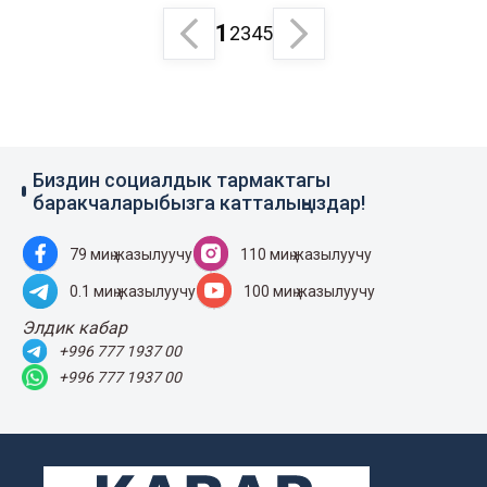
1
2
3
4
5
Биздин социалдык тармактагы
баракчаларыбызга катталыңыздар!
79 миң жазылуучу
110 миң жазылуучу
0.1 миң жазылуучу
100 миң жазылуучу
Элдик кабар
+996 777 1937 00
+996 777 1937 00