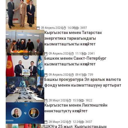
09 Апрель 2026
16:08
3497
Кыргызстан менен Татарстан
энергетика тармагындагы
кызматташтыкты кеңейтет
09 Апрель 2026
11:10
2041
Бишкек менен Санкт-Петербург
кызматташтыкты кеңейтет
09 Апрель 2026
09:41
739
Башкы прокуратура Эл аралык валюта
фонду менен кызматташууну арттырат
28 Март 2026
15:50
1822
Кыргызстан менен Лихтенштейн
өнөктөштүктү кеңейтет
28 Март 2026
12:24
3437
ШКУга 25 жыл: Кыргызстандын