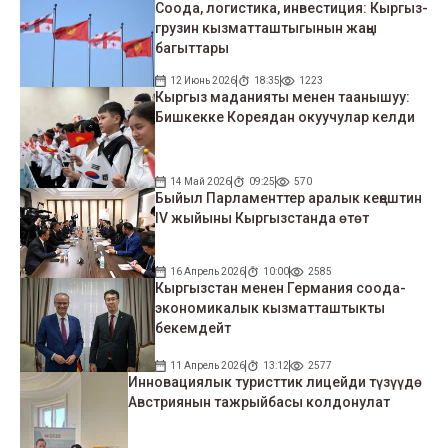
Соода, логистика, инвестиция: Кыргыз-
грузин кызматташтыгынын жаңы
багыттары
12 Июнь 2026
18:35
1223
Кыргыз маданияты менен таанышуу:
Бишкекке Кореядан окуучулар келди
14 Май 2026
09:25
570
Быйыл Парламенттер аралык кеңештин
IV жыйыны Кыргызстанда өтөт
16 Апрель 2026
10:00
2585
Кыргызстан менен Германия соода-
экономикалык кызматташтыкты
бекемдейт
11 Апрель 2026
13:12
2577
Инновациялык туристтик лицейди түзүүдө
Австриянын тажрыйбасы колдонулат