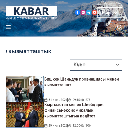
Кыр
кызматташтык
Бишкек Шаньдун провинциясы менен
кызматташат
31 Июль 2026
09:45
273
Кыргызстан менен Швейцария
финансы-экономикалык
кызматташтыгын кеңейтет
29 Июнь 2026
12:00
306