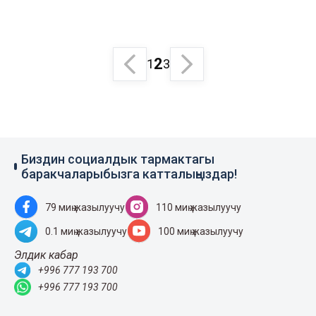
2
1
3
Биздин социалдык тармактагы
баракчаларыбызга катталыңыздар!
79 миң жазылуучу
110 миң жазылуучу
0.1 миң жазылуучу
100 миң жазылуучу
Элдик кабар
+996 777 193 700
+996 777 193 700