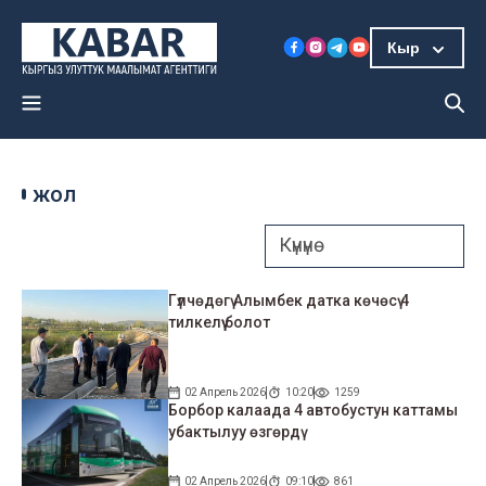
Кыр
жол
Гүлчөдөгү Алымбек датка көчөсү 4
тилкелүү болот
02 Апрель 2026
10:20
1259
Борбор калаада 4 автобустун каттамы
убактылуу өзгөрдү
02 Апрель 2026
09:10
861