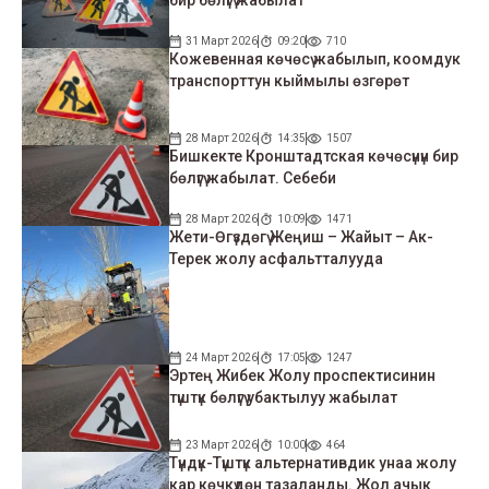
31 Март 2026
09:20
710
Кожевенная көчөсү жабылып, коомдук
транспорттун кыймылы өзгөрөт
28 Март 2026
14:35
1507
Бишкекте Кронштадтская көчөсүнүн бир
бөлүгү жабылат. Себеби
28 Март 2026
10:09
1471
Жети-Өгүздөгү Жеңиш – Жайыт – Ак-
Терек жолу асфальтталууда
24 Март 2026
17:05
1247
Эртең Жибек Жолу проспектисинин
түштүк бөлүгү убактылуу жабылат
23 Март 2026
10:00
464
Түндүк-Түштүк альтернативдик унаа жолу
кар көчкүдөн тазаланды. Жол ачык