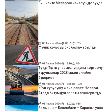
Бишкекте Месарош көчөсү оңдолууда
02 Апрель 2026
09:05
765
Фучик көчөсүнүн бир бөлүгү жабылды
01 Апрель 2026
18:10
884
Түндүк-Түштүк унаа жолундагы коргоочу
курулмалар 2028-жылга чейин
бүткөрүлөт
01 Апрель 2026
16:55
1028
Жол курулушу жана сапат: Чолпон-
Атада битумдун сапаты текшерилүүдө
01 Апрель 2026
11:02
888
Балыкчы – Бөкөнбаев – Каракол унаа