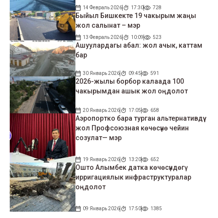
14 Февраль 2026
17:30
728
Быйыл Бишкекте 19 чакырым жаңы
жол салынат – мэр
13 Февраль 2026
10:09
523
Ашуулардагы абал: жол ачык, каттам
бар
30 Январь 2026
09:45
591
2026-жылы борбор калаада 100
чакырымдан ашык жол оңдолот
20 Январь 2026
17:05
658
Аэропортко бара турган альтернативдүү
жол Профсоюзная көчөсүнө чейин
созулат— мэр
19 Январь 2026
13:20
652
Ошто Алымбек датка көчөсүндөгү
ирригациялык инфраструктуралар
оңдолот
09 Январь 2026
17:50
1385