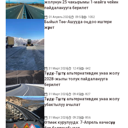
жолунун 25 чакырымы 1-майга чейин
пайдаланууга берилет
01 Апрель 2026
09:50
1052
Быйыл Төө-Ашууда оңдоо иштери
жүрөт
31 Март 2026
12:45
642
Түндүк-Түштүк альтернативдик унаа жолу
2028-жылы толук пайдаланууга
берилет
31 Март 2026
09:45
827
Түндүк-Түштүк альтернативдик унаа жолу
убактылуу ачылат
31 Март 2026
09:25
856
Өтмөк курулууда: 7-Апрель көчөсүнүн
бир бөлүгү жабылат