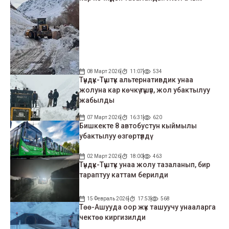
08 Март 2026
11:07
534
Түндүк-Түштүк альтернативдик унаа
жолуна кар көчкү түшүп, жол убактылуу
жабылды
07 Март 2026
16:31
620
Бишкекте 8 автобустун кыймылы
убактылуу өзгөртүлдү
02 Март 2026
18:00
463
Түндүк-Түштүк унаа жолу тазаланып, бир
тараптуу каттам берилди
15 Февраль 2026
17:53
568
Төө-Ашууда оор жүк ташуучу унааларга
чектөө киргизилди