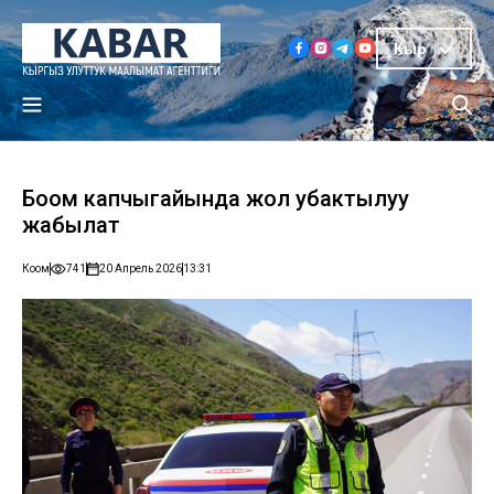
Кыр
Боом капчыгайында жол убактылуу
жабылат
Коом
741
20 Апрель 2026
13:31