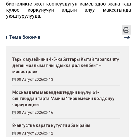
биргеликте жол коопсуздугун камсыздоо жана таш
кулоо коркунучун алдын алуу максатында
уюштурулууда.
Тема боюнча
Тарых музейинин 4-5-кабаттары Кытай тарапка өттү
деген маалымат чындыкка дал келбейт –
министрлик
08 Август 2026
13
Москвадагы мекендештердин көңүлүнө: 1-
сентябрдан тарта "Амина" тиркемесин колдонуу
чөйрөсү кеңеет
08 Август 2026
16
8-августка карата күтүлгөн аба ырайы
08 Август 2026
12