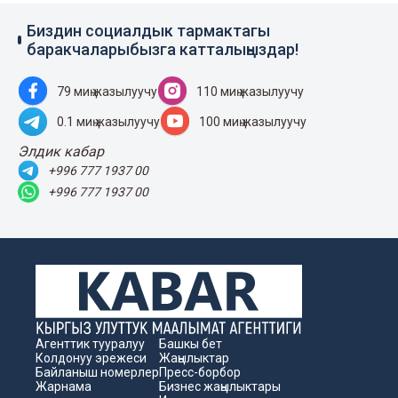
Биздин социалдык тармактагы
баракчаларыбызга катталыңыздар!
79 миң жазылуучу
110 миң жазылуучу
0.1 миң жазылуучу
100 миң жазылуучу
Элдик кабар
+996 777 1937 00
+996 777 1937 00
Агенттик тууралуу
Башкы бет
Колдонуу эрежеси
Жаңылыктар
Байланыш номерлер
Пресс-борбор
Жарнама
Бизнес жаңылыктары