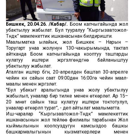
Бишкек, 20.04.26. /Кабар/.
Боом капчыгайында жол
убактылуу жабылат. Бул тууралуу “Кыргызавтожол-
Түндүк” мамлекеттик ишканасынан билдиришти.
Маалыматка ылайык, жол Бишкек – Нарын –
Торугарт унаа жолунун 130-чакырымында, тактап
айтканда Боом капчыгайында кооптуу таштарды
кулатуу иштери жүргүзүлгөндүгүнө байланыштуу
убактылуу жабылат.
Аталган иштер бүгүн, 20-апрелден баштап 30-апрелге
чейин күн сайын саат 09:00дөн 16:00гө чейин маал-
маалы менен жүргүзүлөт.
"Бул убакыт аралыгында унаа жолу убактылуу
жабылып, унаалар бир тилке менен өткөрүлөт. Ар 15–
20 мүнөт сайын таш кулатуу иштери токтотулуп,
унаалар өткөрүлүп турат”, - деп айтылат маалыматта.
Иш-чаралар “Кыргызавтожол-Түндүк” мамлекеттик
ишканасынын жол тейлөө филиалы тарабынан Жол
кыймылынын коопсуздугун камсыздоо башкы
башкармалыгынын кызматкерлери менен