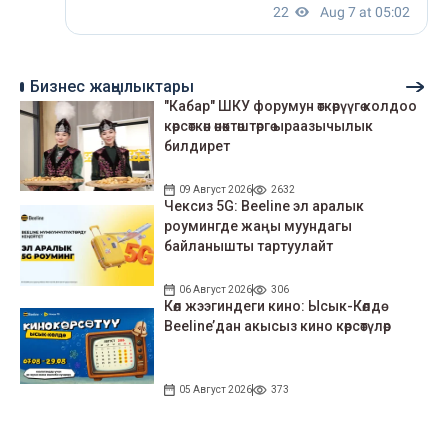
Бизнес жаңылыктары
"Кабар" ШКУ форумун өткөрүүгө колдоо
көрсөткөн өнөктөштөргө ыраазычылык
билдирет
09 Август 2026
2632
Чексиз 5G: Beeline эл аралык
роумингде жаңы муундагы
байланышты тартуулайт
06 Август 2026
306
Көл жээгиндеги кино: Ысык-Көлдө
Beeline’дан акысыз кино көрсөтүлөр
05 Август 2026
373