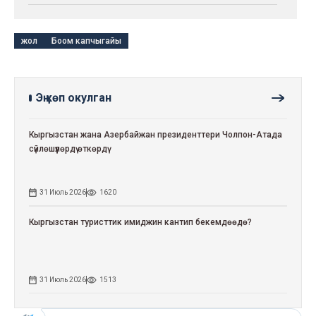
жол
Боом капчыгайы
Эң көп окулган
Кыргызстан жана Азербайжан президенттери Чолпон-Атада
сүйлөшүүлөрдү өткөрдү
31 Июль 2026
1620
Кыргызстан туристтик имиджин кантип бекемдөөдө?
31 Июль 2026
1513