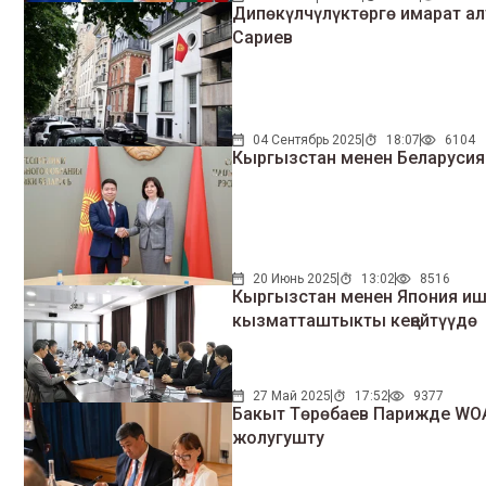
Дипөкүлчүлүктөргө имарат ал
Сариев
04 Сентябрь 2025
18:07
6104
Кыргызстан менен Беларусия
20 Июнь 2025
13:02
8516
Кыргызстан менен Япония иш
кызматташтыкты кеңейтүүдө
27 Май 2025
17:52
9377
Бакыт Төрөбаев Парижде WOA
жолугушту