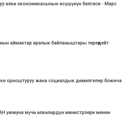
уу өлкө экономикасынын өсүшүнүн белгиси - Марс
нын аймактар аралык байланыштары тереңдейт
ке орноштуруу жана социалдык демилгелер боюнча
H уюмуна мүчө өлкөлөрдүн министрлери менен