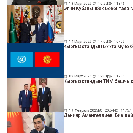
18 Март 2025
10:29
11346
Элчи Кубанычбек Бөкөнтаев 
14 Март 2025
17:05
10705
Кыргызстандын БУУга мүчө б
03 Март 2025
12:01
11785
Кыргызстандын ТИМ башчысы
19 Февраль 2025
20:54
11757
Данияр Амангелдиев: Биз да