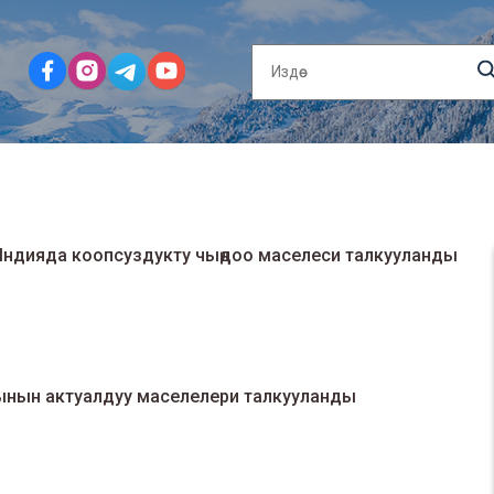
Индияда коопсуздукту чыңдоо маселеси талкууланды
нын актуалдуу маселелери талкууланды