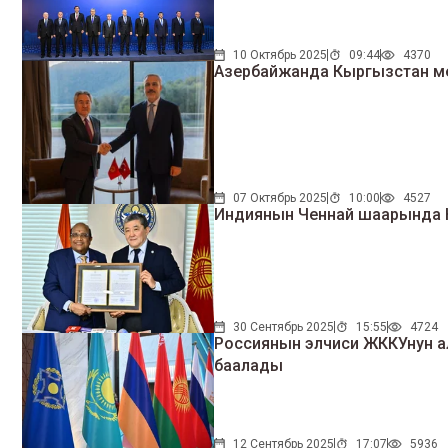
10 Октябрь 2025
09:44
4370
Азербайжанда Кыргызстан м
07 Октябрь 2025
10:00
4527
Индиянын Ченнай шаарында 
30 Сентябрь 2025
15:55
4724
Россиянын элчиси ЖККУнун 
баалады
12 Сентябрь 2025
17:07
5936