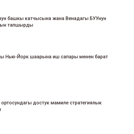
нун башкы катчысына жана Венадагы БУУнун
сын тапшырды
 Нью-Йорк шаарына иш сапары менен барат
ортосундагы достук мамиле стратегиялык
и