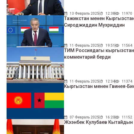
13 Февраль 2025
12:38
11970
Тажикстан менен Кыргызстан
Сироджиддин Мухриддин
11 Февраль 2025
19:51
11564
ТИМ Россиядагы кыргызстан
комментарий берди
11 Февраль 2025
12:34
11374
Кыргызстан менен Гвинея-Би
07 Февраль 2025
16:20
11152
Жээнбек Кулубаев Кытайдын