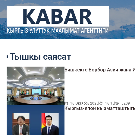
Тышкы саясат
Бишкекте Борбор Азия жана 
16 Октябрь 2025
16:15
5209
Кыргыз-япон кызматташтыгы