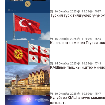
16 Октябрь 2025
15:55
4987
Түркия түрк тилдүүлөр үчүн 
16 Октябрь 2025
11:10
4645
Кыргызстан менен Грузия ша
14 Октябрь 2025
16:25
4743
КМШнын тышкы иштер минист
10 Октябрь 2025
10:10
4547
Кулубаев КМШга мүчө мамле
катышты