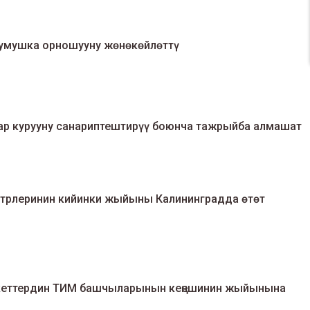
жумушка орношууну жөнөкөйлөттү
ар курууну санариптештирүү боюнча тажрыйба алмашат
рлеринин кийинки жыйыны Калининградда өтөт
кеттердин ТИМ башчыларынын кеңешинин жыйынына