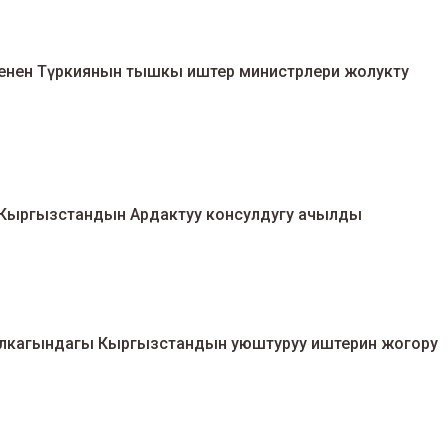
енен Түркиянын тышкы иштер министрлери жолукту
Кыргызстандын Ардактуу консулдугу ачылды
алкагындагы Кыргызстандын уюштуруу иштерин жогору