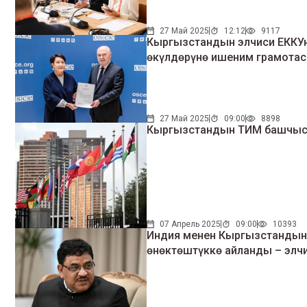
27 Май 2025
12:12
9117
Кыргызстандын элчиси ЕККУ
өкүлдөрүнө ишеним грамота
27 Май 2025
09:00
8898
Кыргызстандын ТИМ башчысы
07 Апрель 2025
09:00
10393
Индия менен Кыргызстандын 
өнөктөштүккө айланды – элч