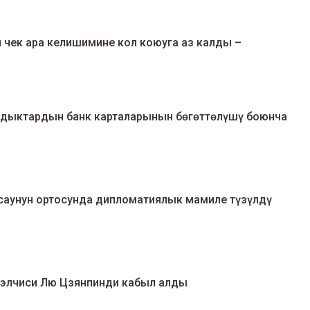
 чек ара келишимине кол коюуга аз калды –
дыктардын банк карталарынын бөгөттөлүшү боюнча
саунун ортосунда дипломатиялык мамиле түзүлдү
 элчиси Лю Цзянпинди кабыл алды