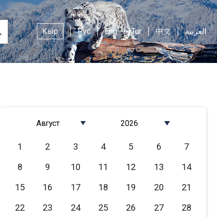
Кыр
Рус
Eng
Tur
中文
العربية
Август
2026
Январь
2026
1
2
3
4
5
6
7
Февраль
2025
8
9
10
11
12
13
14
Март
2024
Апрель
2023
15
16
17
18
19
20
21
Май
2022
22
23
24
25
26
27
28
Июнь
2021