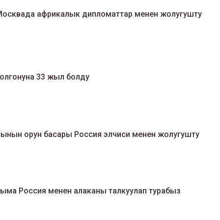
Москвада африкалык дипломаттар менен жолугушту
олгонуна 33 жыл болду
нын орун басары Россия элчиси менен жолугушту
йыма Россия менен алаканы талкуулап турабыз