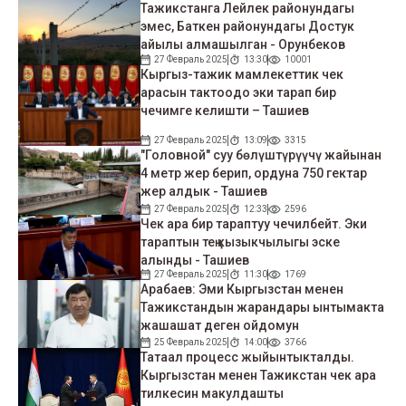
Тажикстанга Лейлек районундагы
эмес, Баткен районундагы Достук
айылы алмашылган - Орунбеков
27 Февраль 2025
13:30
10001
Кыргыз-тажик мамлекеттик чек
арасын тактоодо эки тарап бир
чечимге келишти – Ташиев
27 Февраль 2025
13:09
3315
"Головной" суу бөлүштүрүүчү жайынан
4 метр жер берип, ордуна 750 гектар
жер алдык - Ташиев
27 Февраль 2025
12:33
2596
Чек ара бир тараптуу чечилбейт. Эки
тараптын тең кызыкчылыгы эске
алынды - Ташиев
27 Февраль 2025
11:30
1769
Арабаев: Эми Кыргызстан менен
Тажикстандын жарандары ынтымакта
жашашат деген ойдомун
25 Февраль 2025
14:00
3766
Татаал процесс жыйынтыкталды.
Кыргызстан менен Тажикстан чек ара
тилкесин макулдашты