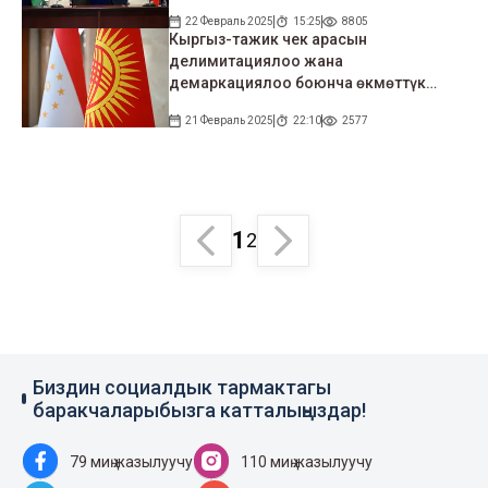
22 Февраль 2025
15:25
8805
Кыргыз-тажик чек арасын
делимитациялоо жана
демаркациялоо боюнча өкмөттүк
делегациялардын жыйыны. Маанилүү
21 Февраль 2025
22:10
2577
келишимдер бекиди
1
2
Биздин социалдык тармактагы
баракчаларыбызга катталыңыздар!
79 миң жазылуучу
110 миң жазылуучу