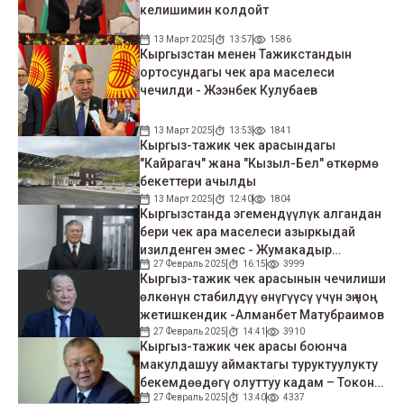
келишимин колдойт
13 Март 2025
13:57
1586
Кыргызстан менен Тажикстандын
ортосундагы чек ара маселеси
чечилди - Жээнбек Кулубаев
13 Март 2025
13:53
1841
Кыргыз-тажик чек арасындагы
"Кайрагач" жана "Кызыл-Бел" өткөрмө
бекеттери ачылды
13 Март 2025
12:40
1804
Кыргызстанда эгемендүүлүк алгандан
бери чек ара маселеси азыркыдай
изилденген эмес - Жумакадыр
27 Февраль 2025
16:15
3999
Атабеков
Кыргыз-тажик чек арасынын чечилиши
өлкөнүн стабилдүү өнүгүүсү үчүн эң чоң
жетишкендик -Алманбет Матубраимов
27 Февраль 2025
14:41
3910
Кыргыз-тажик чек арасы боюнча
макулдашуу аймактагы туруктуулукту
бекемдөөдөгү олуттуу кадам – Токон
27 Февраль 2025
13:40
4337
Мамытов