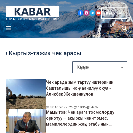
Кыр
Кыргыз-тажик чек арасы
Чек арада зым тартуу иштеринин
башталышы чоң маанилүү окуя -
Аликбек Жекшенкулов
30 Апрель 2025
10:35
4637
Мамытов: Чек арага тосмолорду
орнотуу — акыркы чекит эмес,
мамилелердин жаңы этабынын
башталышы