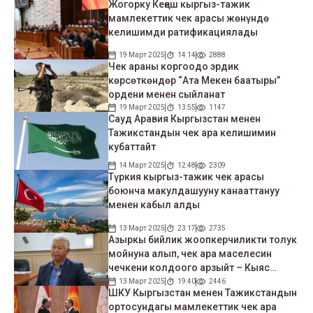
Жогорку Кеңеш кыргыз-тажик
мамлекеттик чек арасы жөнүндө
келишимди ратификациялады
19 Март 2025
14:14
2888
Чек араны коргоодо эрдик
көрсөткөндөр “Ата Мекен баатыры”
ордени менен сыйланат
19 Март 2025
13:55
1147
Сауд Аравия Кыргызстан менен
Тажикстандын чек ара келишимин
кубаттайт
14 Март 2025
12:48
2309
Түркия кыргыз-тажик чек арасы
боюнча макулдашууну канааттануу
менен кабыл алды
13 Март 2025
23:17
2735
Азыркы бийлик жоопкерчиликти толук
мойнуна алып, чек ара маселесин
чечкени колдоого арзыйт – Кыяс
Молдокасымов
13 Март 2025
19:40
2446
ШКУ Кыргызстан менен Тажикстандын
ортосундагы мамлекеттик чек ара