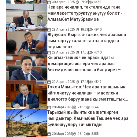
30 Апрель 2025
09:05
4481
Чек ара чечилип, такталганда гана
мамлекетте туруктуу өнүгүү болот -
Алмамбет Матубраимов
29 Апрель 2025
18:29
4940
Жунусов: Кыргыз-тажик чек арасына
зым тартуу талаш-тартыштардын
алдын алат
29 Апрель 2025
17:35
4740
Кыргыз-тажик чек арасындагы
демаркация иштери чек аранын
бекемделип жатканын билдирет –
Аалы Карашев
29 Апрель 2025
17:15
4547
Токон Мамытов: Чек ара талашынын
ийгиликтүү чечилиши – маселени
диалогго баруу жана кызматташтык
аркылуу чечүүнүн үлгүсү
20 Март 2025
21:15
3644
Тарыхый жыйынтыкка жеткирген
чындыктар. Камчыбек Ташиев чек ара
сүйлөшүүлөрүн ачыктады
20 Март 2025
16:12
5355