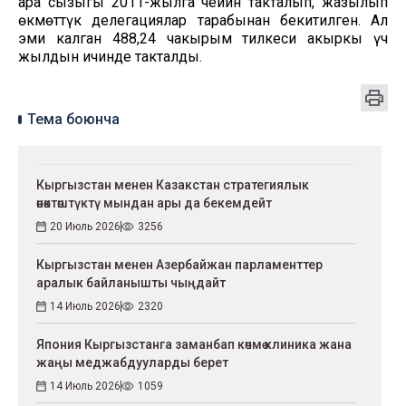
ара сызыгы 2011-жылга чейин такталып, жазылып
өкмөттүк делегациялар тарабынан бекитилген. Ал
эми калган 488,24 чакырым тилкеси акыркы үч
жылдын ичинде такталды.
Тема боюнча
Кыргызстан менен Казакстан стратегиялык
өнөктөштүктү мындан ары да бекемдейт
20 Июль 2026
3256
Кыргызстан менен Азербайжан парламенттер
аралык байланышты чыңдайт
14 Июль 2026
2320
Япония Кыргызстанга заманбап көчмө клиника жана
жаңы меджабдууларды берет
14 Июль 2026
1059