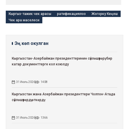
Кыргыз-тажик чек арасы
ратификациялоо
Жогорку Кеңеш
Чек ара маселеси
Эң көп окулган
Кыргызстан-Азербайжан президенттеринин сүйлөшүүлөрү: бир
катар документтерге кол коюлду
31 Июль 2026
1408
Кыргызстан жана Азербайжан президенттери Чолпон-Атада
сүйлөшүүлөрдү өткөрдү
31 Июль 2026
1366