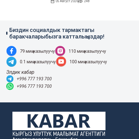
05 Август 2026
248
Биздин социалдык тармактагы
баракчаларыбызга катталыңыздар!
79 миң жазылуучу
110 миң жазылуучу
0.1 миң жазылуучу
100 миң жазылуучу
Элдик кабар
+996 777 193 700
+996 777 193 700