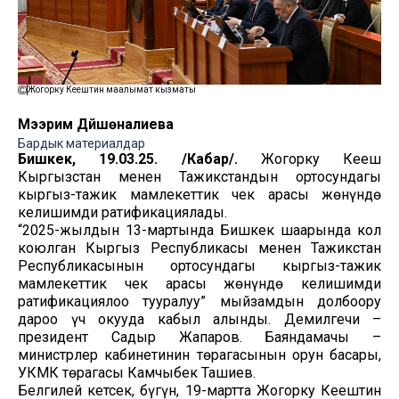
Жогорку Кеңештин маалымат кызматы
Мээрим Дүйшөналиева
Бардык материалдар
Бишкек, 19.03.25. /Кабар/.
Жогорку Кеңеш
Кыргызстан менен Тажикстандын ортосундагы
кыргыз-тажик мамлекеттик чек арасы жөнүндө
келишимди ратификациялады.
“2025-жылдын 13-мартында Бишкек шаарында кол
коюлган Кыргыз Республикасы менен Тажикстан
Республикасынын ортосундагы кыргыз-тажик
мамлекеттик чек арасы жөнүндө келишимди
ратификациялоо тууралуу” мыйзамдын долбоору
дароо үч окууда кабыл алынды. Демилгечи –
президент Садыр Жапаров. Баяндамачы –
министрлер кабинетинин төрагасынын орун басары,
УКМК төрагасы Камчыбек Ташиев.
Белгилей кетсек, бүгүн, 19-мартта Жогорку Кеңештин