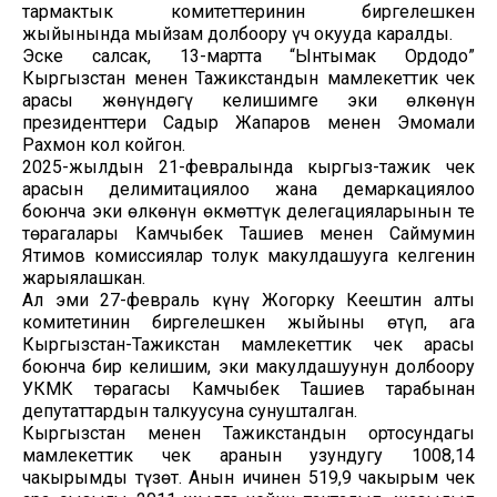
тармактык комитеттеринин биргелешкен
жыйынында мыйзам долбоору үч окууда каралды.
Эске салсак, 13-мартта “Ынтымак Ордодо”
Кыргызстан менен Тажикстандын мамлекеттик чек
арасы жөнүндөгү келишимге эки өлкөнүн
президенттери Садыр Жапаров менен Эмомали
Рахмон кол койгон.
2025-жылдын 21-февралында кыргыз-тажик чек
арасын делимитациялоо жана демаркациялоо
боюнча эки өлкөнүн өкмөттүк делегацияларынын тең
төрагалары Камчыбек Ташиев менен Саймумин
Ятимов комиссиялар толук макулдашууга келгенин
жарыялашкан.
Ал эми 27-февраль күнү Жогорку Кеңештин алты
комитетинин биргелешкен жыйыны өтүп, ага
Кыргызстан-Тажикстан мамлекеттик чек арасы
боюнча бир келишим, эки макулдашуунун долбоору
УКМК төрагасы Камчыбек Ташиев тарабынан
депутаттардын талкуусуна сунушталган.
Кыргызстан менен Тажикстандын ортосундагы
мамлекеттик чек аранын узундугу 1008,14
чакырымды түзөт. Анын ичинен 519,9 чакырым чек