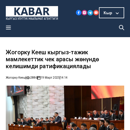
Кыр
Жогорку Кеңеш кыргыз-тажик
мамлекеттик чек арасы жөнүндө
келишимди ратификациялады
Жогорку Кеңеш
2886
19 Март 2025
14:14