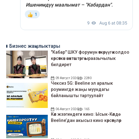
Бизнес жаңылыктары
"Кабар" ШКУ форумун өткөрүүгө колдоо
көрсөткөн өнөктөштөргө ыраазычылык
билдирет
09 Август 2026
2280
Чексиз 5G: Beeline эл аралык
роумингде жаңы муундагы
байланышты тартуулайт
06 Август 2026
165
Көл жээгиндеги кино: Ысык-Көлдө
Beeline’дан акысыз кино көрсөтүлөр