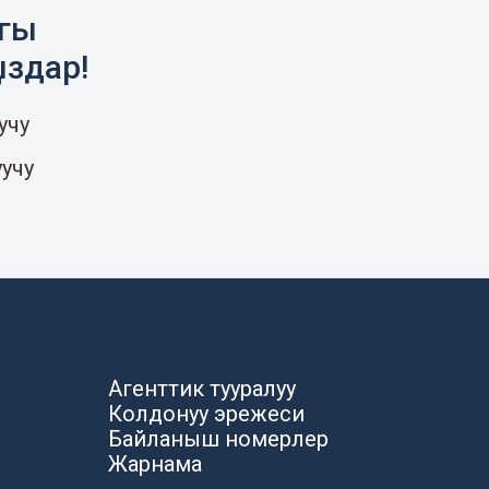
агы
ыздар!
учу
уучу
Агенттик тууралуу
Колдонуу эрежеси
Байланыш номерлер
Жарнама