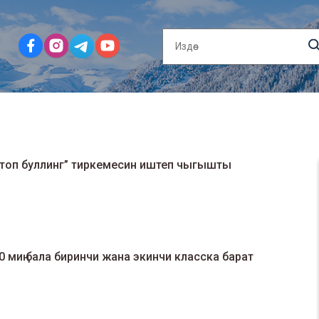
топ буллинг” тиркемесин иштеп чыгышты
 миң бала биринчи жана экинчи класска барат