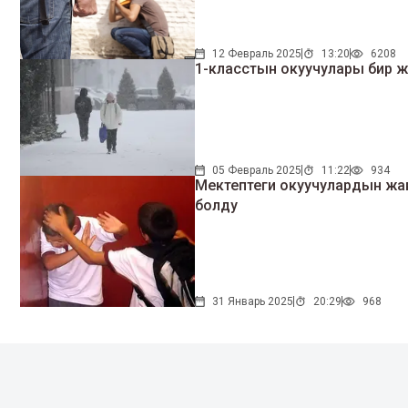
12 Февраль 2025
13:20
6208
1-класстын окуучулары бир 
05 Февраль 2025
11:22
934
Мектептеги окуучулардын жаң
болду
31 Январь 2025
20:29
968