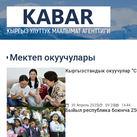
Мектеп окуучулары
Кыргызстандык окуучулар “С
30 Апрель 2025
09:20
1644
Быйыл республика боюнча 250