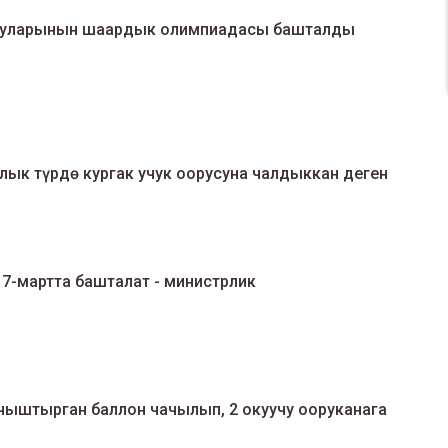
учуларынын шаардык олимпиадасы башталды
ык түрдө кургак учук оорусуна чалдыккан деген
каникул 17-мартта башталат - министрлик
чыштырган баллон чачылып, 2 окуучу ооруканага