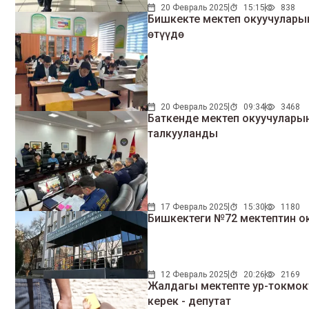
20 Февраль 2025
15:15
838
Бишкекте мектеп окуучулар
өтүүдө
20 Февраль 2025
09:34
3468
Баткенде мектеп окуучулары
талкууланды
17 Февраль 2025
15:30
1180
Бишкектеги №72 мектептин о
12 Февраль 2025
20:26
2169
Жалдагы мектепте ур-токмокт
керек - депутат