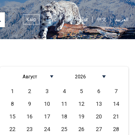
Кыр
Рус
Eng
Tur
中文
العربية
Август
2026
Январь
2026
1
2
3
4
5
6
7
Февраль
2025
8
9
10
11
12
13
14
Март
2024
Апрель
2023
15
16
17
18
19
20
21
Май
2022
22
23
24
25
26
27
28
Июнь
2021