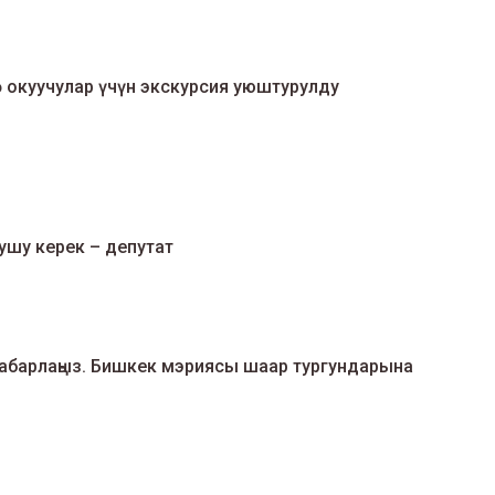
 окуучулар үчүн экскурсия уюштурулду
ушу керек – депутат
кабарлаңыз. Бишкек мэриясы шаар тургундарына