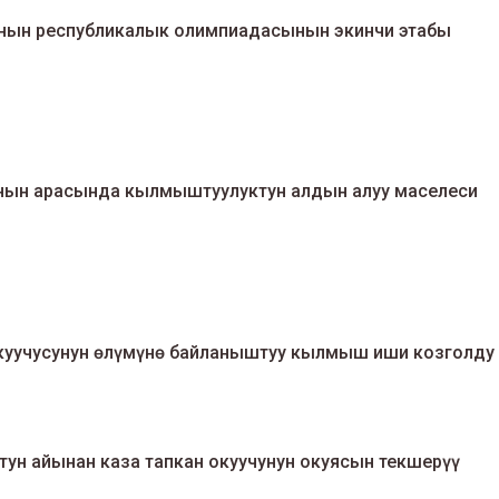
ынын республикалык олимпиадасынын экинчи этабы
нын арасында кылмыштуулуктун алдын алуу маселеси
куучусунун өлүмүнө байланыштуу кылмыш иши козголду
ун айынан каза тапкан окуучунун окуясын текшерүү