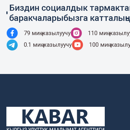
Биздин социалдык тармакт
баракчаларыбызга катталың
79 миң жазылуучу
110 миң жазылу
0.1 миң жазылуучу
100 миң жазыл