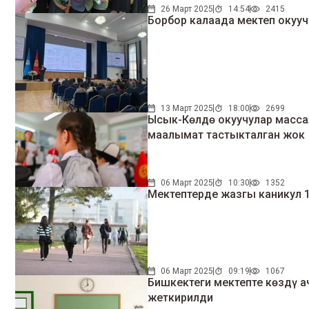
26 Март 2025
14:54
2415
Борбор калаада мектеп оку
13 Март 2025
18:00
2699
Ысык-Көлдө окуучулар массал
маалымат тастыкталган жок
06 Март 2025
10:30
1352
Мектептерде жазгы 
06 Март 2025
09:19
1067
Бишкектеги мектепте көздү а
жеткирилди