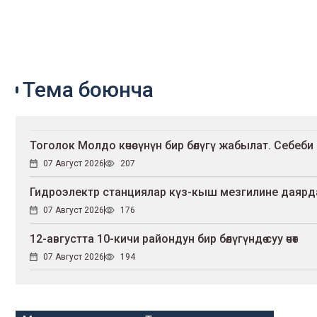
Тема боюнча
Тоголок Молдо көчөсүнүн бир бөлүгү жабылат. Себеби
07 Август 2026
207
Гидроэлектр станциялар күз-кыш мезгилине даярд
07 Август 2026
176
12-августта 10-кичи райондун бир бөлүгүндө суу өчөт
07 Август 2026
194