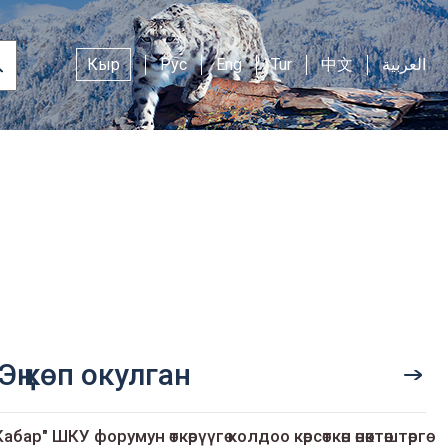
Кыр
Рус
Eng
Tur
中文
العربية
Эң көп окулган
Кабар" ШКУ форумун өткөрүүгө колдоо көрсөткөн өнөктөштөргө