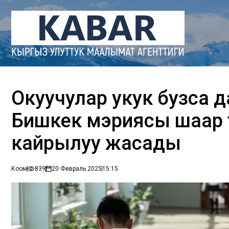
Окуучулар укук бузса д
Бишкек мэриясы шаар 
кайрылуу жасады
Коом
839
20 Февраль 2025
15:15