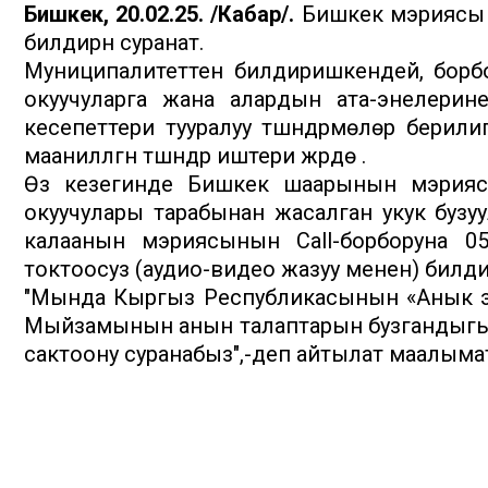
Бишкек, 20.02.25. /Кабар/.
Бишкек мэриясы 
билдирүүнү суранат.
Муниципалитеттен билдиришкендей, борб
окуучуларга жана алардын ата-энелерин
кесепеттери тууралуу түшүндүрмөлөр берили
маанилүүлүгүн түшүндүрүү иштери жүрүүдө .
Өз кезегинде Бишкек шаарынын мэрияс
окуучулары тарабынан жасалган укук бузуу
калаанын мэриясынын Call-борборуна 05
токтоосуз (аудио-видео жазуу менен) билдирүү
"Мында Кыргыз Республикасынын «Анык эм
Мыйзамынын анын талаптарын бузгандыгы үч
сактоону суранабыз",-деп айтылат маалымат