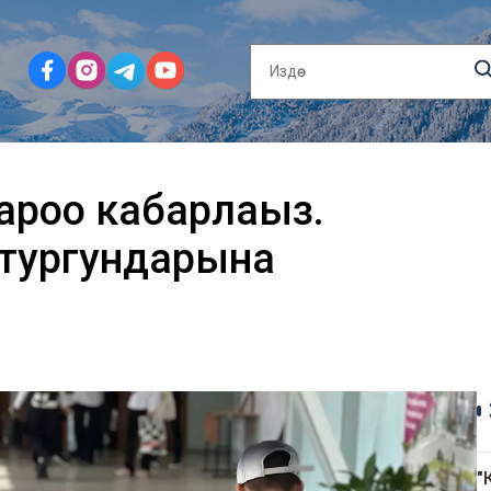
ароо кабарлаңыз.
тургундарына
"