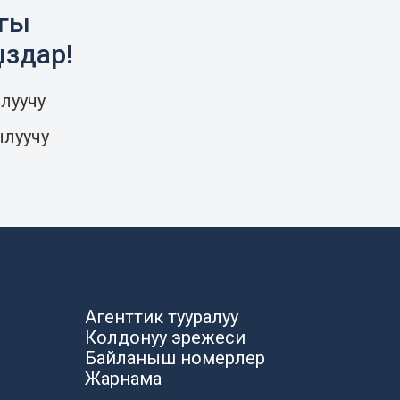
агы
ыздар!
луучу
ылуучу
Агенттик тууралуу
Колдонуу эрежеси
Байланыш номерлер
Жарнама