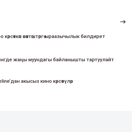
о көрсөткөн өнөктөштөргө ыраазычылык билдирет
умингде жаңы муундагы байланышты тартуулайт
line’дан акысыз кино көрсөтүлөр