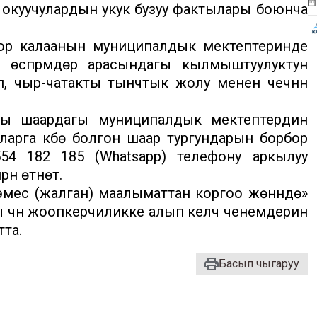
окуучулардын укук бузуу фактылары боюнча
ор калаанын муниципалдык мектептеринде
е өспүрүмдөр арасындагы кылмыштуулуктун
п, чыр-чатакты тынчтык жолу менен чечүүнүн
ы шаардагы муниципалдык мектептердин
ларга күбө болгон шаар тургундарын борбор
54 182 185 (Whatsapp) телефону аркылуу
нү өтүнөт.
ес (жалган) маалыматтан коргоо жөнүндө»
үн жоопкерчиликке алып келүүчү ченемдерин
та.
Басып чыгаруу