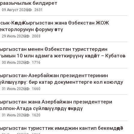
раазычылык билдирет
09 Август 2026
2631
сык-Көлдө Кыргызстан жана Өзбекстан ЖОЖ
екторлорунун форуму өттү
29 Июль 2026
2003
ыргызстан менен Өзбекстан туристтердин
гымын 10 млн адамга жеткирүүнү көздөйт – Кубатов
30 Июль 2026
1716
ыргызстан-Азербайжан президенттеринин
үйлөшүүлөрү: бир катар документтерге кол коюлду
31 Июль 2026
1660
ыргызстан жана Азербайжан президенттери
олпон-Атада сүйлөшүүлөрдү өткөрдү
31 Июль 2026
1620
ыргызстан туристтик имиджин кантип бекемдөөдө?