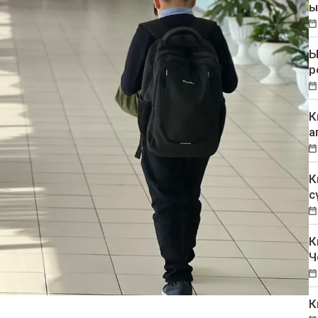
ы
Ы
р
К
а
К
с
К
Ч
К