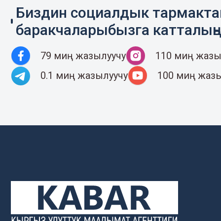
Биздин социалдык тармакт
баракчаларыбызга катталың
79 миң жазылуучу
110 миң жазы
0.1 миң жазылуучу
100 миң жаз