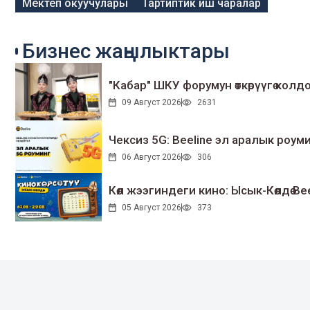
Мектеп окуучулары
Тартиптик иш чаралар
Бизнес жаңылыктары
"Кабар" ШКУ форумун өткөрүүгө колдо
09 Август 2026
2631
Чексиз 5G: Beeline эл аралык ро
06 Август 2026
306
Көл жээгиндеги кино: Ысык-Көлдө Bee
05 Август 2026
373