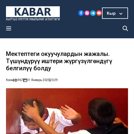
Кыр
Мектептеги окуучулардын жаңжалы.
Түшүндүрүү иштери жүргүзүлгөндүгү
белгилүү болду
Коом
967
31 Январь 2025
20:29