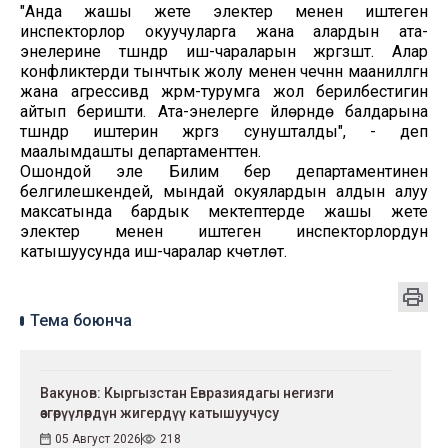
"Анда жашы жете электер менен иштеген
инспекторлор окуучуларга жана алардын ата-
энелерине түшүндүрүү иш-чараларын жүргүзүштү. Алар
конфликтерди тынчтык жолу менен чечүүнүн маанилүүлүгүн
жана агрессивдүү жүрүм-турумга жол берилбестигин
айтып беришти. Ата-энелерге үйлөрүндө балдарына
түшүндүрүү иштерин жүргүзүү сунушталды", - деп
маалымдашты департаменттен.
Ошондой эле Билим берүү департаментинен
белгилешкендей, мындай окуялардын алдын алуу
максатында бардык мектептерде жашы жете
электер менен иштеген инспекторлордун
катышуусунда иш-чаралар күчөтүлөт.
Тема боюнча
Вакунов: Кыргызстан Евразиядагы негизги
өзгөрүүлөрдүн жигердүү катышуучусу
05 Август 2026
218