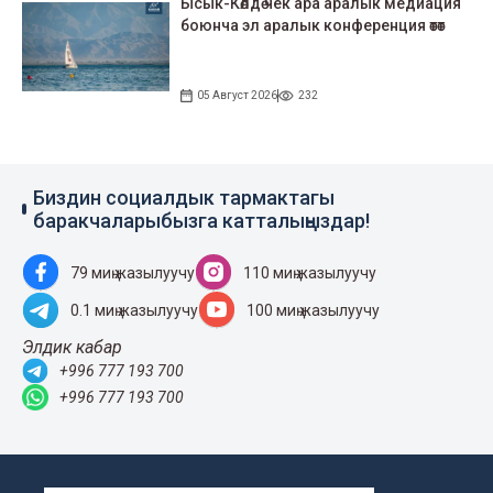
Ысык-Көлдө чек ара аралык медиация
боюнча эл аралык конференция өтөт
05 Август 2026
232
Биздин социалдык тармактагы
баракчаларыбызга катталыңыздар!
79 миң жазылуучу
110 миң жазылуучу
0.1 миң жазылуучу
100 миң жазылуучу
Элдик кабар
+996 777 193 700
+996 777 193 700