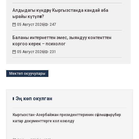
Алдыдагы күндөрү Кыргызстанда кандай аба
ырайы күтүлөт?
05 Август 2026
247
Баланы интернеттен эмес, зыяндуу контенттен
коргоо керек – психолог
05 Август 2026
231
Мектеп окуучулары
Эң көп окулган
Кыргызстан-Азербайжан президенттеринин сүйлөшүүлөрү: бир
катар документтерге кол коюлду