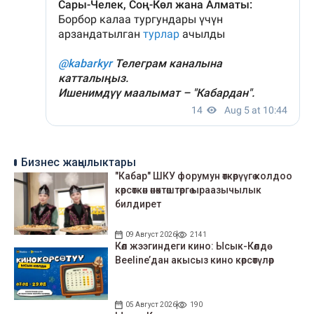
Бизнес жаңылыктары
"Кабар" ШКУ форумун өткөрүүгө колдоо
көрсөткөн өнөктөштөргө ыраазычылык
билдирет
09 Август 2026
2141
Көл жээгиндеги кино: Ысык-Көлдө
Beeline’дан акысыз кино көрсөтүлөр
05 Август 2026
190