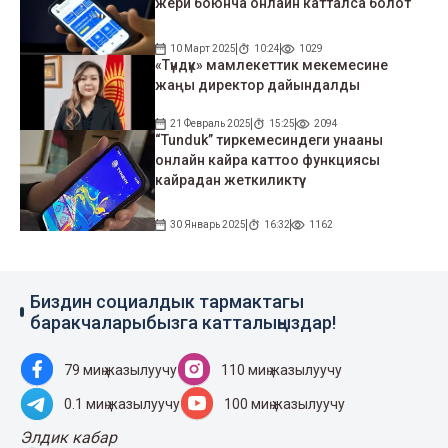
жери боюнча онлайн катталса болот
10 Март 2025
10:24
1029
«Түндүк» мамлекеттик мекемесине
жаңы директор дайындалды
21 Февраль 2025
15:25
2094
“Tunduk” тиркемесиндеги унааны
онлайн кайра каттоо функциясы
кайрадан жеткиликтүү
30 Январь 2025
16:32
1162
Биздин социалдык тармактагы
баракчаларыбызга катталыңыздар!
79 миң жазылуучу
110 миң жазылуучу
0.1 миң жазылуучу
100 миң жазылуучу
Элдик кабар