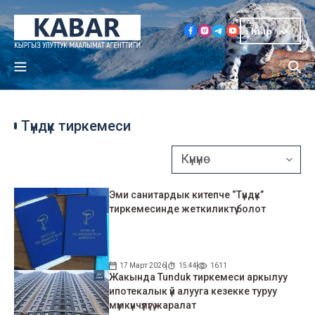
Кыр
Түндүк тиркемеси
Эми санитардык китепче “Түндүк”
тиркемесинде жеткиликтүү болот
17 Март 2026
15:44
1611
Жакында Tunduk тиркемеси аркылуу
ипотекалык үй алууга кезекке туруу
мүмкүнчүлүгү жаралат