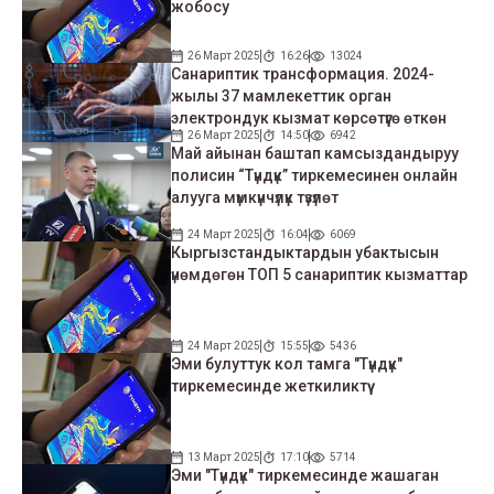
жобосу
26 Март 2025
16:26
13024
Санариптик трансформация. 2024-
жылы 37 мамлекеттик орган
электрондук кызмат көрсөтүүгө өткөн
26 Март 2025
14:50
6942
Май айынан баштап камсыздандыруу
полисин “Түндүк” тиркемесинен онлайн
алууга мүмкүнчүлүк түзүлөт
24 Март 2025
16:04
6069
Кыргызстандыктардын убактысын
үнөмдөгөн ТОП 5 санариптик кызматтар
24 Март 2025
15:55
5436
Эми булуттук кол тамга "Түндүк"
тиркемесинде жеткиликтүү
13 Март 2025
17:10
5714
Эми "Түндүк" тиркемесинде жашаган