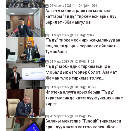
29 Апрель 2025
10:44
1024
Алгач үч министрликтин маалым
каттары “Түндүк” тиркемеси аркылуу
берилет - Жамангулов
31 Март 2025
18:08
9947
"Түндүк" тиркемеси ири жаңылануудан
соң эң алдыңкы сервиске айланат -
Туманбаев
31 Март 2025
12:15
1129
"Түндүк" мобилдик тиркемесинде
глобалдык өзгөрүүлөр болот: Азамат
Жамангулов тиркеме толук
жаңыланарын убадалады
31 Март 2025
10:09
10822
Ипотека алууга арыз берүү үчүн “Түндүк”
тиркемесинде катталуу функция ишке
кирет
28 Март 2025
13:15
15790
Баланы мектепке “Tunduk” тиркемеси
аркылуу кантип каттоо керек. Жол-