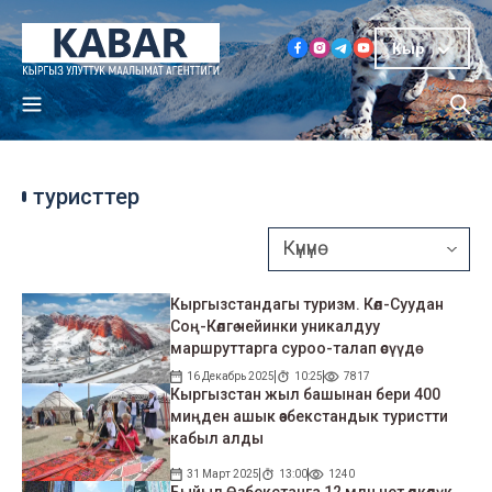
Кыр
туристтер
Кыргызстандагы туризм. Көл-Суудан
Соң-Көлгө чейинки уникалдуу
маршруттарга суроо-талап өсүүдө
16 Декабрь 2025
10:25
7817
Кыргызстан жыл башынан бери 400
миңден ашык өзбекстандык туристти
кабыл алды
31 Март 2025
13:00
1240