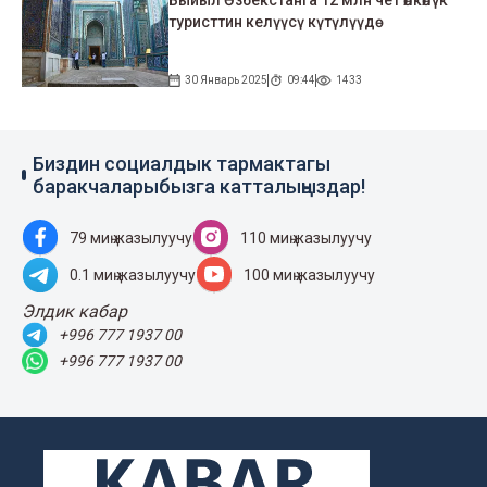
Быйыл Өзбекстанга 12 млн чет өлкөлүк
туристтин келүүсү күтүлүүдө
30 Январь 2025
09:44
1433
Биздин социалдык тармактагы
баракчаларыбызга катталыңыздар!
79 миң жазылуучу
110 миң жазылуучу
0.1 миң жазылуучу
100 миң жазылуучу
Элдик кабар
+996 777 1937 00
+996 777 1937 00