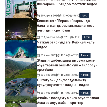
иш-чарасы – "Айдоо фесттен" видео
20 Апрель 2026
13:00
9630
Коом
Бишкектеги "Евразия" паркында
балаты жандырылып, кышкы сезон
ачылды – сүрөт баян
21 Декабрь 2025
12:15
19986
Коом
Чаткал районундагы Көк-Көл көлү –
видео
25 Июль 2025
12:15
40271
Аймак
Жашыл шибер, шыңгыр суусу менен
өзүнө тарткан Беш-Конуш жайлоосу -
сүрөт баян
23 Июнь 2025
15:22
37037
Аймак
Оштогу эки деңгээлдүү өтмөктүн
курулушу аяктап калды - видео
23 Июнь 2025
15:15
21962
Аймак
Ажайып кооздугу менен өзүнө тарткан
Аска эс алуу жайы - сүрөттөр