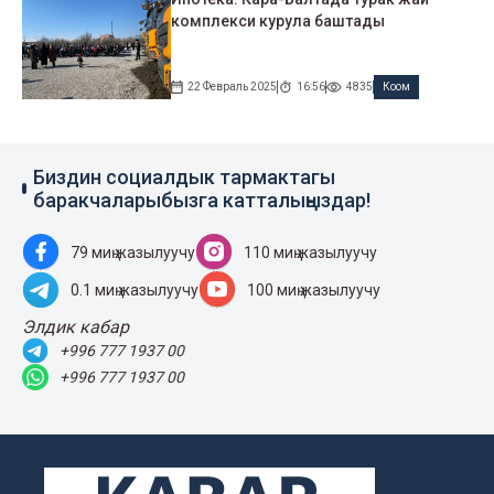
комплекси курула баштады
22 Февраль 2025
16:56
4835
Коом
Биздин социалдык тармактагы
баракчаларыбызга катталыңыздар!
79 миң жазылуучу
110 миң жазылуучу
0.1 миң жазылуучу
100 миң жазылуучу
Элдик кабар
+996 777 1937 00
+996 777 1937 00