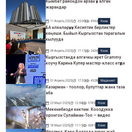
Кымбат райондон арзан үй алган
жарандар
11 Апрель 2025
20:00
4960
Коом
БА өлкөлөрүнүн Кесиптик бирликтер
кеңеши. Быйыл Кыргызстан төрагалык
кылууда
09 Апрель 2025
17:17
2634
Коом
Кыргызстанда алгачкы ирет Grammy
коучу Карина Купер мастер-класс өтүүдө
01 Апрель 2025
17:30
4528
Маданият
Казарман - тоолор, булуттар жана таза
аба
23 Март 2025
12:06
5783
Коом
Мекенибизде көктөм. Кооздукка
оронгон Сулайман-Тоо — видео
18 Март 2025
11:11
6581
Коом
Ипотека: Кара-Балтада турак жай