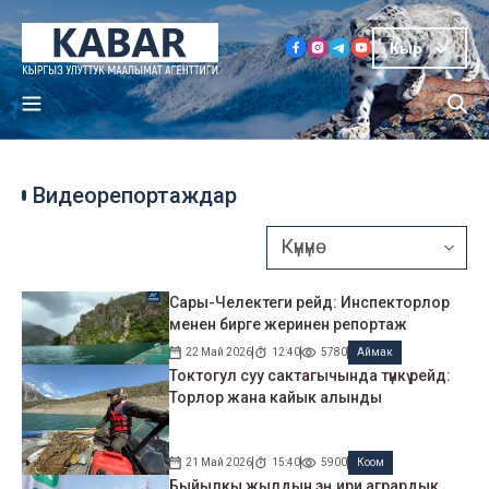
Кыр
Видеорепортаждар
Сары-Челектеги рейд: Инспекторлор
менен бирге жеринен репортаж
22 Май 2026
12:40
5780
Аймак
Токтогул суу сактагычында түнкү рейд:
Торлор жана кайык алынды
21 Май 2026
15:40
5900
Коом
Быйылкы жылдын эң ири агрардык