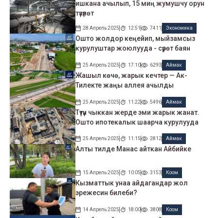
ишкана ачылып, 15 миң жумушчу орун
түзүлөт
28 Апрель 2025
12:51
7411
Экономика
Ошто жолдор кеңейип, мыйзамсыз
курулуштар жоюлууда - сүрөт баян
25 Апрель 2025
17:10
6293
Аймак
Жашыл көчө, жарык кечтер — Ак-
Тилекте жаңы аллея ачылды
25 Апрель 2025
11:22
5496
Аймак
Түтүн чыккан жерде эми жарык жанат.
Ошто ипотекалык шаарча курулууда
25 Апрель 2025
11:15
2812
Аймак
Алты тилде Манас айткан Айбийке
15 Апрель 2025
10:05
3153
Коом
Кызматтык унаа айдагандар жол
эрежесин билеби?
14 Апрель 2025
18:00
3808
Коом