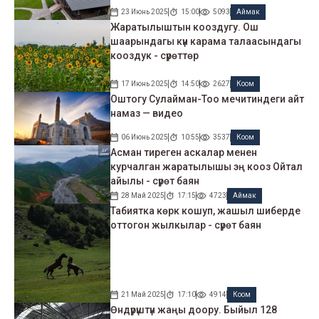
23 Июнь 2025
15:00
5093
Аймак
Жаратылыштын кооздугу. Ош
шаарындагы күн карама талаасындагы
кооздук - сүрөттөр
17 Июнь 2025
14:50
2627
Коом
Оштогу Сулайман-Тоо мечитиндеги айт
намаз — видео
06 Июнь 2025
10:55
3537
Коом
Асман тиреген аскалар менен
курчалган жаратылышы эң кооз Ойтал
айылы - сүрөт баян
28 Май 2025
17:15
4723
Аймак
Табиятка көрк кошуп, жашыл шиберде
оттогон жылкылар - сүрөт баян
21 Май 2025
17:10
4914
Коом
Өндүрүштүн жаңы доору. Быйыл 128