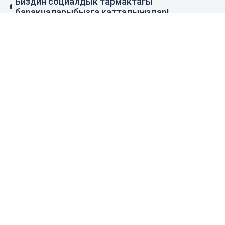
Биздин социалдык тармактагы
баракчаларыбызга катталыңыздар!
79 миң жазылуучу
110 миң жазылуучу
0.1 миң жазылуучу
100 миң жазылуучу
Элдик кабар
+996 777 1937 00
+996 777 1937 00
Агенттик тууралуу
Башкы бет
Колдонуу эрежеси
Жаңылыктар
Байланыш номерлер
Пресс-борбор
Жарнама
Бизнес жаңылыктары
Издөө
Архив