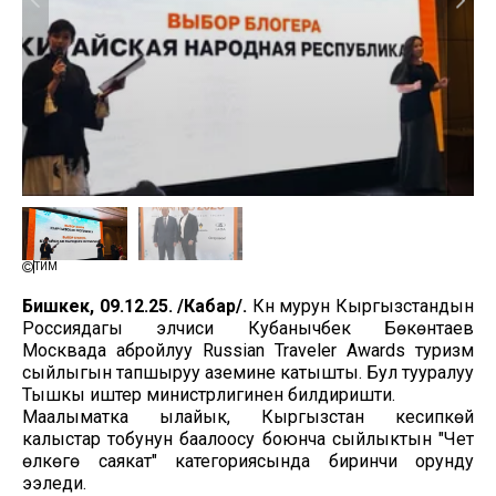
ТИМ
Бишкек, 09.12.25. /Кабар/.
Күн мурун Кыргызстандын
Россиядагы элчиси Кубанычбек Бөкөнтаев
Москвада абройлуу Russian Traveler Awards туризм
сыйлыгын тапшыруу аземине катышты. Бул тууралуу
Тышкы иштер министрлигинен билдиришти.
Маалыматка ылайык, Кыргызстан кесипкөй
калыстар тобунун баалоосу боюнча сыйлыктын "Чет
өлкөгө саякат" категориясында биринчи орунду
ээледи.