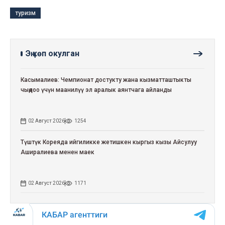
туризм
Эң көп окулган
Касымалиев: Чемпионат достукту жана кызматташтыкты
чыңдоо үчүн маанилүү эл аралык аянтчага айланды
02 Август 2026
1254
Түштүк Кореяда ийгиликке жетишкен кыргыз кызы Айсулуу
Аширалиева менен маек
02 Август 2026
1171