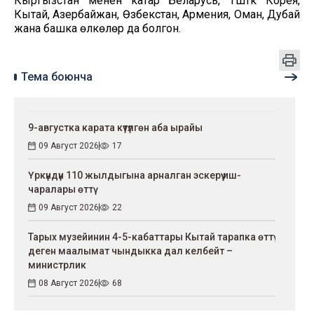
Кыргызстан менен катар Беларусь, Түштүк Корея,
Кытай, Азербайжан, Өзбекстан, Армения, Оман, Дубай
жана башка өлкөлөр да болгон.
Тема боюнча
9-августка карата күтүлгөн аба ырайы
09 Август 2026
17
Үркүндүн 110 жылдыгына арналган эскерүү иш-
чаралары өттү
09 Август 2026
22
Тарых музейинин 4-5-кабаттары Кытай тарапка өттү
деген маалымат чындыкка дал келбейт –
министрлик
08 Август 2026
68