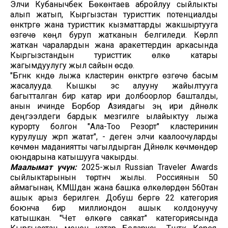
Элчи Кубанычбек Бөкөнтаев абройлуу сыйлыкты
алып жатып, Кыргызстан туристтик потенциалды
өнүктүрүүгө жана туристтик кызматтарды жакшыртууга
өзгөчө көңүл буруп жатканын белгиледи. Көрүлүп
жаткан чаралардын жана аракеттердин аркасында
Кыргызстандын туристтик өлкө катары
жагымдуулугу жыл сайын өсүүдө.
"Бүгүнкү күндө лыжа кластерин өнүктүрүүгө өзгөчө басым
жасалууда. Кышкы эс алууну жайылтууга
багытталган бир катар ири долбоорлор башталды,
анын ичинде Борбор Азиядагы эң ири дүйнөлүк
деңгээлдеги бардык мезгилге ылайыктуу лыжа
курорту болгон "Ала-Тоо Резорт" кластеринин
курулушу жүрүп жатат", - деген элчи каалоочуларды
көчмөн маданиятты чагылдырган Дүйнөлүк көчмөндөр
оюндарына катышууга чакырды.
Маалымат үчүн:
2025-жыл Russian Traveler Awards
сыйлыктарынын төртүнчү жылы. Россиянын 50
аймагынан, КМШдан жана башка өлкөлөрдөн 560тан
ашык арыз берилген. Добуш берүүгө 22 категория
боюнча бир миллиондон ашык колдонуучу
катышкан. "Чет өлкөгө саякат" категориясында