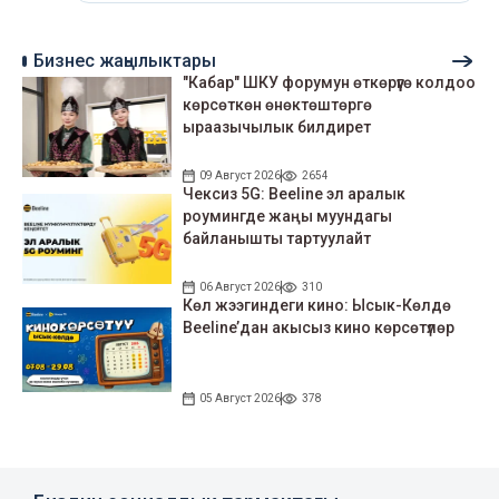
Бизнес жаңылыктары
"Кабар" ШКУ форумун өткөрүүгө колдоо
көрсөткөн өнөктөштөргө
ыраазычылык билдирет
09 Август 2026
2654
Чексиз 5G: Beeline эл аралык
роумингде жаңы муундагы
байланышты тартуулайт
06 Август 2026
310
Көл жээгиндеги кино: Ысык-Көлдө
Beeline’дан акысыз кино көрсөтүлөр
05 Август 2026
378