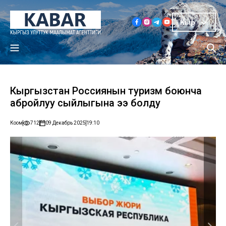
Кыр
Кыргызстан Россиянын туризм боюнча
абройлуу сыйлыгына ээ болду
Коом
712
09 Декабрь 2025
19:10