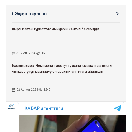
Эң көп окулган
Кыргызстан туристтик имиджин кантип бекемдөөдө?
31 Июль 2026
1515
Касымалиев: Чемпионат достукту жана кызматташтыкты
чыңдоо үчүн маанилүү эл аралык аянтчага айланды
02 Август 2026
1249