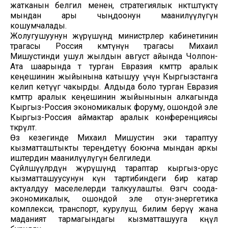
жатканын белгилөө менен, стратегиялык өнөктөштүктү
мындан ары чыңдоонун маанилүүлүгүн
кошумчалады.
Жолугушуунун жүрүшүндө министрлер кабинетинин
төрагасы Россия өкмөтүнүн төрагасы Михаил
Мишустинди ушул жылдын август айында Чолпон-
Ата шаарында өтө турган Евразия өкмөттөр аралык
кеңешинин жыйынына катышуу үчүн Кыргызстанга
келип кетүүгө чакырды. Алдыда боло турган Евразия
өкмөттөр аралык кеңешинин жыйынынын алкагында
Кыргыз-Россия экономикалык форуму, ошондой эле
Кыргыз-Россия аймактар аралык конференциясы
өткөрүлөт.
Өз кезегинде Михаил Мишустин эки тараптуу
кызматташтыкты тереңдетүү боюнча мындан аркы
иштердин маанилүүлүгүн белгиледи.
Сүйлөшүүлөрдүн жүрүшүндө тараптар кыргыз-орус
кызматташуусунун күн тартибиндеги бир катар
актуалдуу маселелерди талкуулашты. Өзгөчө соода-
экономикалык, ошондой эле отун-энергетика
комплекси, транспорт, курулуш, билим берүү жана
маданият тармагындагы кызматташууга көңүл