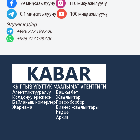
79 миң жазылуучу
110 миң жазылуучу
0.1 миң жазылуучу
100 миң жазылуучу
Элдик кабар
+996 777 1937 00
+996 777 1937 00
Агенттик тууралуу
Башкы бет
Колдонуу эрежеси
Жаңылыктар
Байланыш номерлер
Пресс-борбор
Жарнама
Бизнес жаңылыктары
Издөө
Архив