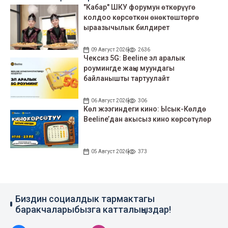
"Кабар" ШКУ форумун өткөрүүгө
колдоо көрсөткөн өнөктөштөргө
ыраазычылык билдирет
09 Август 2026
2636
Чексиз 5G: Beeline эл аралык
роумингде жаңы муундагы
байланышты тартуулайт
06 Август 2026
306
Көл жээгиндеги кино: Ысык-Көлдө
Beeline’дан акысыз кино көрсөтүлөр
05 Август 2026
373
Биздин социалдык тармактагы
баракчаларыбызга катталыңыздар!