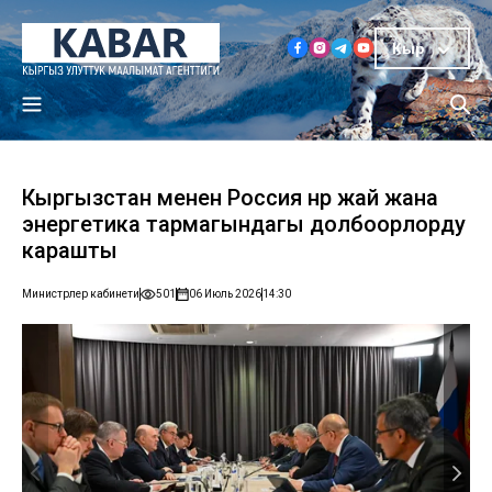
Кыр
Кыргызстан менен Россия өнөр жай жана
энергетика тармагындагы долбоорлорду
карашты
Министрлер кабинети
501
06 Июль 2026
14:30