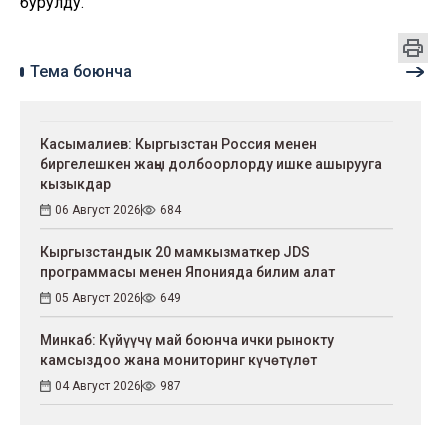
бурулду.
Тема боюнча
Касымалиев: Кыргызстан Россия менен
биргелешкен жаңы долбоорлорду ишке ашырууга
кызыкдар
06 Август 2026
684
Кыргызстандык 20 мамкызматкер JDS
программасы менен Японияда билим алат
05 Август 2026
649
Минкаб: Күйүүчү май боюнча ички рынокту
камсыздоо жана мониторинг күчөтүлөт
04 Август 2026
987