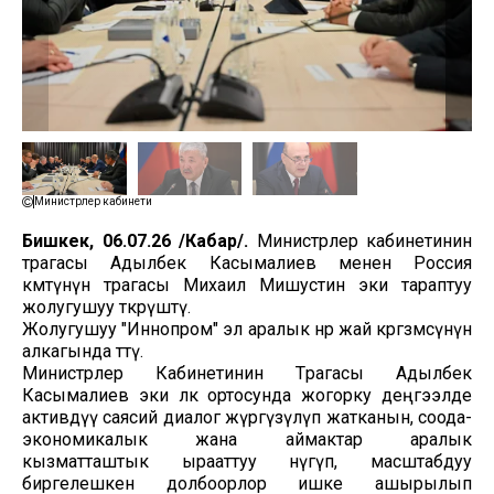
Министрлер кабинети
Бишкек, 06.07.26 /Кабар/.
Министрлер кабинетинин
төрагасы Адылбек Касымалиев менен Россия
өкмөтүнүн төрагасы Михаил Мишустин эки тараптуу
жолугушуу өткөрүштү.
Жолугушуу "Иннопром" эл аралык өнөр жай көргөзмөсүнүн
алкагында өттү.
Министрлер Кабинетинин Төрагасы Адылбек
Касымалиев эки өлкө ортосунда жогорку деңгээлде
активдүү саясий диалог жүргүзүлүп жатканын, соода-
экономикалык жана аймактар аралык
кызматташтык ырааттуу өнүгүп, масштабдуу
биргелешкен долбоорлор ишке ашырылып