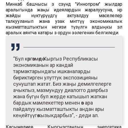
Минкаб башчысы өз сөзүндө "Иннопром" жылдар
аралыгында жаңы идеялардын жаралуусуна, өнөр
жайды өнүктүрүүдөгү актуалдуу маселелер
талкууланып жана узак мөөнөттүү экономикалык
кызматташтыктын негизи түзүлгөн алдыңкы эл
аралык аянтча катары өз ордун ээлегенин белгиледи.
“Бул көргөзмөдө Кыргыз Республикасы
экономиканын ар кандай
тармактарындагы ишканаларды
бириктирген улуттук экспозицияны
сунуштап жатат. Биз жаңы демилгелерге
ачыкпыз, мазмундуу диалогго даярбыз
жана бүгүн бул жерде катышып жаткан
бардык мамлекеттер менен өз ара
пайдалуу кызматташтыкты андан ары
кеңейтүүгө кызыкдарбыз”, - деди ал.
Касымалиев Кыргызстандын энергетика,