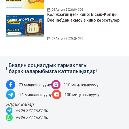
06 Август 2026
306
Көл жээгиндеги кино: Ысык-Көлдө
Beeline’дан акысыз кино көрсөтүлөр
05 Август 2026
373
Биздин социалдык тармактагы
баракчаларыбызга катталыңыздар!
79 миң жазылуучу
110 миң жазылуучу
0.1 миң жазылуучу
100 миң жазылуучу
Элдик кабар
+996 777 1937 00
+996 777 1937 00