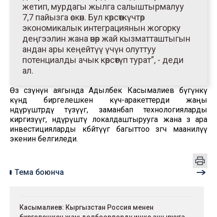
жетип, мурдагы жылга салыштырмалуу
7,7 пайызга өскөн. Бул көрсөткүчтөр
экономикалык интеграциянын жогорку
деңгээлин жана өнөр жай кызматташтыгын
андан ары кеңейтүү үчүн олуттуу
потенциалды ачык көрсөтүп турат”, - деди
ал.
Өз сөзүнүн аягында Адылбек Касымалиев бүгүнкү
күндө биргелешкен күч-аракеттерди жаңы
өндүрүштөрдү түзүүгө, заманбап технологияларды
киргизүүгө, өндүрүштү локалдаштырууга жана өз ара
инвестицияларды көбөйтүүгө багыттоо өзгөчө маанилүү
экенин белгиледи.
Тема боюнча
Касымалиев: Кыргызстан Россия менен
биргелешкен жаңы долбоорлорду ишке ашырууга