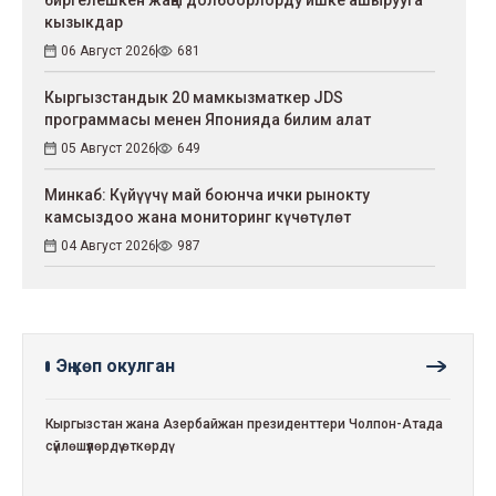
кызыкдар
06 Август 2026
681
Кыргызстандык 20 мамкызматкер JDS
программасы менен Японияда билим алат
05 Август 2026
649
Минкаб: Күйүүчү май боюнча ички рынокту
камсыздоо жана мониторинг күчөтүлөт
04 Август 2026
987
Эң көп окулган
Кыргызстан жана Азербайжан президенттери Чолпон-Атада
сүйлөшүүлөрдү өткөрдү