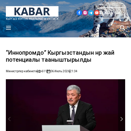
Кыр
“Иннопромдо” Кыргызстандын өнөр жай
потенциалы тааныштырылды
Министрлер кабинети
611
06 Июль 2026
21:34