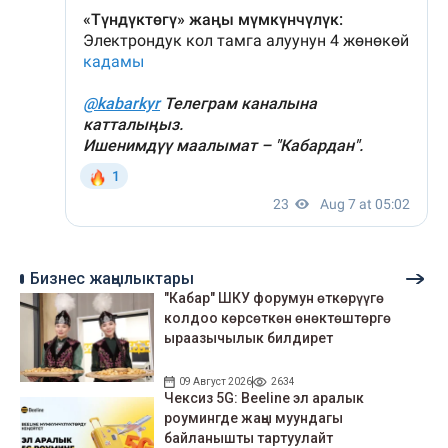
Бизнес жаңылыктары
"Кабар" ШКУ форумун өткөрүүгө
колдоо көрсөткөн өнөктөштөргө
ыраазычылык билдирет
09 Август 2026
2634
Чексиз 5G: Beeline эл аралык
роумингде жаңы муундагы
байланышты тартуулайт