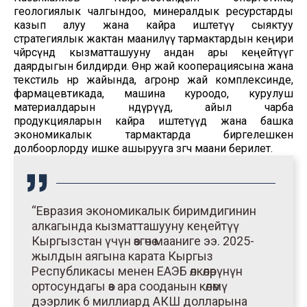
геологиялык чалгындоо, минералдык ресурстарды
казып алуу жана кайра иштетүү сыяктуу
стратегиялык жактан маанилүү тармактардын кеңири
чөйрөсүндө кызматташууну андан ары кеңейтүүгө
даярдыгын билдирди. Өнөр жай кооперациясына жана
текстиль өнөр жайында, агроөнөр жай комплексинде,
фармацевтикада, машина куроодо, курулуш
материалдарын өндүрүүдө, айыл чарба
продукцияларын кайра иштетүүдө жана башка
экономикалык тармактарда биргелешкен
долбоорлорду ишке ашырууга өзгөчө маани берилет.
“Евразия экономикалык биримдигинин
алкагында кызматташууну кеңейтүү
Кыргызстан үчүн өзгөчө мааниге ээ. 2025-
жылдын аягына карата Кыргыз
Республикасы менен ЕАЭБ өлкөлөрүнүн
ортосундагы өз ара сооданын көлөмү
дээрлик 6 миллиард АКШ долларына