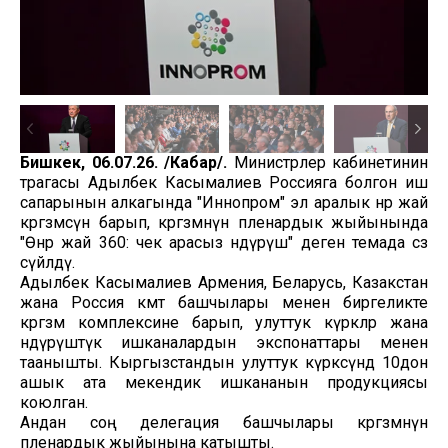
Бишкек, 06.07.26. /Кабар/.
Министрлер кабинетинин
төрагасы Адылбек Касымалиев Россияга болгон иш
сапарынын алкагында "Иннопром" эл аралык өнөр жай
көргөзмөсүнө барып, көргөзмөнүн пленардык жыйынында
"Өнөр жай 360: чек арасыз өндүрүш" деген темада сөз
сүйлөдү.
Адылбек Касымалиев Армения, Беларусь, Казакстан
жана Россия өкмөт башчылары менен биргеликте
көргөзмө комплексине барып, улуттук күркөлөр жана
өндүрүштүк ишканалардын экспонаттары менен
таанышты. Кыргызстандын улуттук күркөсүндө 10дон
ашык ата мекендик ишкананын продукциясы
коюлган.
Андан соң делегация башчылары көргөзмөнүн
пленардык жыйынына катышты.