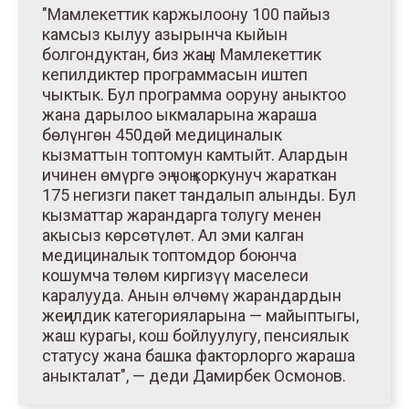
"Мамлекеттик каржылоону 100 пайыз
камсыз кылуу азырынча кыйын
болгондуктан, биз жаңы Мамлекеттик
кепилдиктер программасын иштеп
чыктык. Бул программа ооруну аныктоо
жана дарылоо ыкмаларына жараша
бөлүнгөн 450дөй медициналык
кызматтын топтомун камтыйт. Алардын
ичинен өмүргө эң чоң коркунуч жараткан
175 негизги пакет тандалып алынды. Бул
кызматтар жарандарга толугу менен
акысыз көрсөтүлөт. Ал эми калган
медициналык топтомдор боюнча
кошумча төлөм киргизүү маселеси
каралууда. Анын өлчөмү жарандардын
жеңилдик категорияларына — майыптыгы,
жаш курагы, кош бойлуулугу, пенсиялык
статусу жана башка факторлорго жараша
аныкталат", — деди Дамирбек Осмонов.