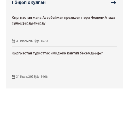
Эң көп окулган
Кыргызстан жана Азербайжан президенттери Чолпон-Атада
сүйлөшүүлөрдү өткөрдү
31 Июль 2026
1570
Кыргызстан туристтик имиджин кантип бекемдөөдө?
31 Июль 2026
1466