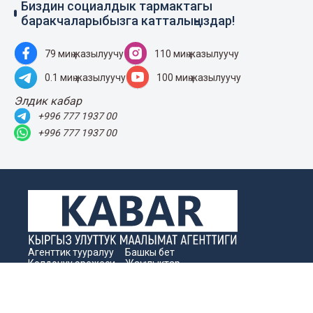
Биздин социалдык тармактагы
баракчаларыбызга катталыңыздар!
79 миң жазылуучу
110 миң жазылуучу
0.1 миң жазылуучу
100 миң жазылуучу
Элдик кабар
+996 777 1937 00
+996 777 1937 00
Агенттик тууралуу
Башкы бет
Колдонуу эрежеси
Жаңылыктар
Байланыш номерлер
Пресс-борбор
Жарнама
Бизнес жаңылыктары
Издөө
Архив