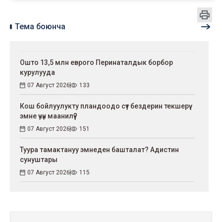
Тема боюнча
Ошто 13,5 млн еврого Перинаталдык борбор
курулууда
07 Август 2026
133
Кош бойлуулукту пландоодо сүт бездерин текшерүү
эмне үчүн маанилүү?
07 Август 2026
151
Туура тамактануу эмнеден башталат? Адистин
сунуштары
07 Август 2026
115