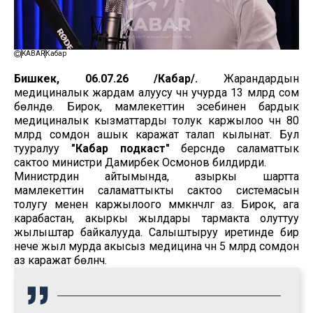
KABAR
Кабар
Бишкек, 06.07.26 /Кабар/.
Жарандардын
медициналык жардам алуусу үчүн учурда 13 млрд сом
бөлүнүүдө. Бирок, мамлекеттин эсебинен бардык
медициналык кызматтарды толук каржылоо үчүн 80
млрд сомдон ашык каражат талап кылынат. Бул
тууралуу
"Кабар подкаст"
берүүсүндө саламаттык
сактоо министри Дамирбек Осмонов билдирди.
Министрдин айтымында, азыркы шартта
мамлекеттин саламаттыкты сактоо системасын
толугу менен каржылоого мүмкүнчүлүгү аз. Бирок, ага
карабастан, акыркы жылдары тармакта олуттуу
жылыштар байкалууда. Салыштыруу иретинде бир
нече жыл мурда акысыз медицина үчүн 5 млрд сомдон
аз каражат бөлүнчү.