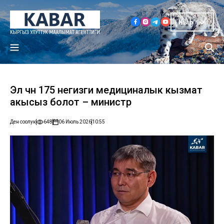
Кыр
Эл үчүн 175 негизги медициналык кызмат
акысыз болот – министр
Ден соолук
648
06 Июль 2026
10:55