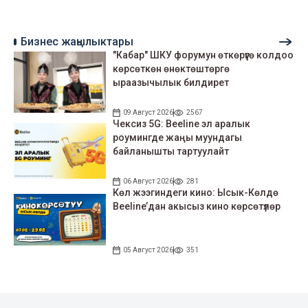
Бизнес жаңылыктары
"Кабар" ШКУ форумун өткөрүүгө колдоо
көрсөткөн өнөктөштөргө
ыраазычылык билдирет
09 Август 2026
2567
Чексиз 5G: Beeline эл аралык
роумингде жаңы муундагы
байланышты тартуулайт
06 Август 2026
281
Көл жээгиндеги кино: Ысык-Көлдө
Beeline’дан акысыз кино көрсөтүлөр
05 Август 2026
351