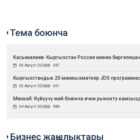
Тема боюнча
Касымалиев: Кыргызстан Россия менен биргелешк
06 Август 2026
687
Кыргызстандык 20 мамкызматкер JDS программас
05 Август 2026
651
Минкаб: Күйүүчү май боюнча ички рынокту камсыз
04 Август 2026
988
Бизнес жаңылыктары