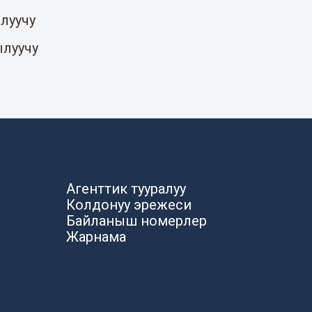
луучу
ылуучу
Агенттик тууралуу
Колдонуу эрежеси
Байланыш номерлер
Жарнама