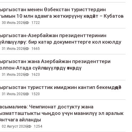
ыргызстан менен Өзбекстан туристтердин
гымын 10 млн адамга жеткирүүнү көздөйт – Кубатов
30 Июль 2026
1722
ыргызстан-Азербайжан президенттеринин
үйлөшүүлөрү: бир катар документтерге кол коюлду
31 Июль 2026
1665
ыргызстан жана Азербайжан президенттери
олпон-Атада сүйлөшүүлөрдү өткөрдү
31 Июль 2026
1623
ыргызстан туристтик имиджин кантип бекемдөөдө?
31 Июль 2026
1520
асымалиев: Чемпионат достукту жана
ызматташтыкты чыңдоо үчүн маанилүү эл аралык
янтчага айланды
02 Август 2026
1254