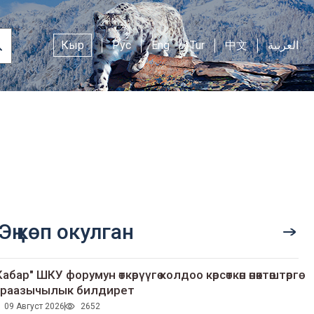
Кыр
Рус
Eng
Tur
中文
العربية
Эң көп окулган
Кабар" ШКУ форумун өткөрүүгө колдоо көрсөткөн өнөктөштөргө
раазычылык билдирет
09 Август 2026
2652