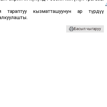
и тараптуу кызматташуунун ар түрдүү
алкуулашты.
Басып чыгаруу