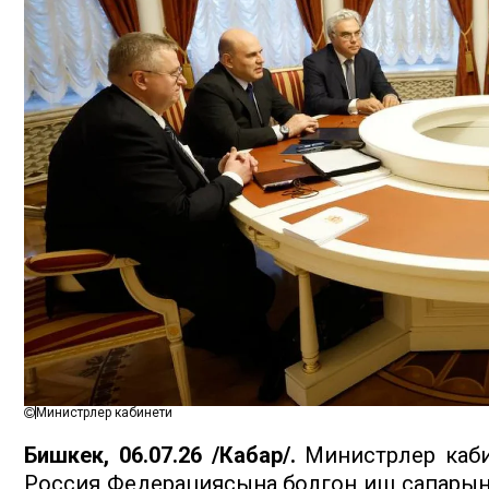
Министрлер кабинети
Бишкек, 06.07.26 /Кабар/.
Министрлер каби
Россия Федерациясына болгон иш сапарынын