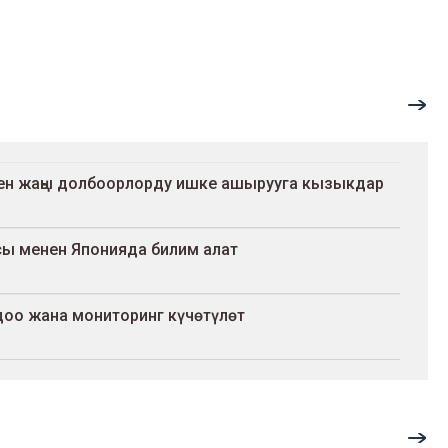
ен жаңы долбоорлорду ишке ашырууга кызыкдар
ы менен Японияда билим алат
доо жана мониторинг күчөтүлөт