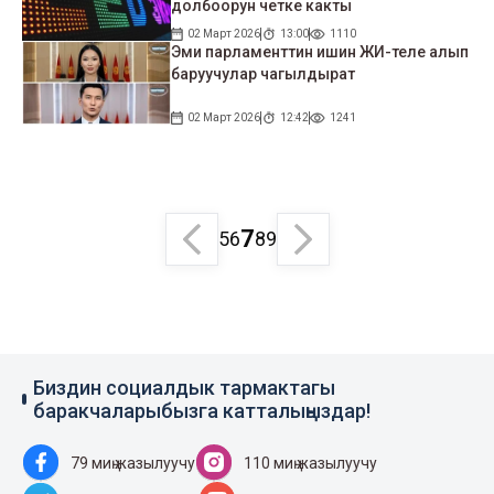
долбоорун четке какты
02 Март 2026
13:00
1110
Эми парламенттин ишин ЖИ-теле алып
баруучулар чагылдырат
02 Март 2026
12:42
1241
7
5
6
8
9
Биздин социалдык тармактагы
баракчаларыбызга катталыңыздар!
79 миң жазылуучу
110 миң жазылуучу