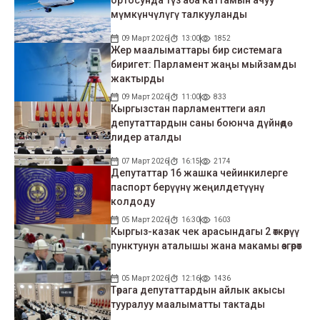
мүмкүнчүлүгү талкууланды
09 Март 2026
13:00
1852
Жер маалыматтары бир системага
биригет: Парламент жаңы мыйзамды
жактырды
09 Март 2026
11:00
833
Кыргызстан парламенттеги аял
депутаттардын саны боюнча дүйнөдө
лидер аталды
07 Март 2026
16:15
2174
Депутаттар 16 жашка чейинкилерге
паспорт берүүнү жеңилдетүүнү
колдоду
05 Март 2026
16:30
1603
Кыргыз-казак чек арасындагы 2 өткөрүү
пунктунун аталышы жана макамы өзгөрөт
05 Март 2026
12:16
1436
Төрага депутаттардын айлык акысы
тууралуу маалыматты тактады