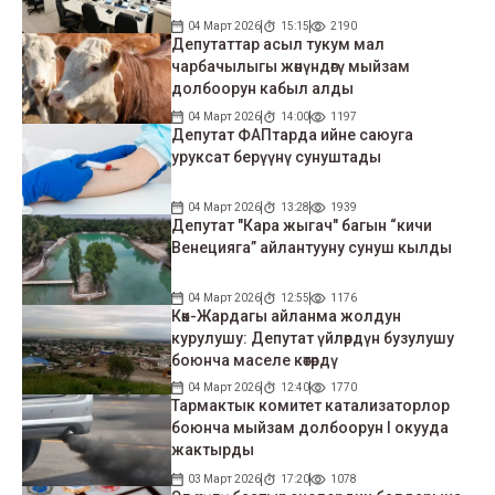
04 Март 2026
15:15
2190
Депутаттар асыл тукум мал
чарбачылыгы жөнүндөгү мыйзам
долбоорун кабыл алды
04 Март 2026
14:00
1197
Депутат ФАПтарда ийне саюуга
уруксат берүүнү сунуштады
04 Март 2026
13:28
1939
Депутат "Кара жыгач" багын “кичи
Венецияга” айлантууну сунуш кылды
04 Март 2026
12:55
1176
Көк-Жардагы айланма жолдун
курулушу: Депутат үйлөрдүн бузулушу
боюнча маселе көтөрдү
04 Март 2026
12:40
1770
Тармактык комитет катализаторлор
боюнча мыйзам долбоорун I окууда
жактырды
03 Март 2026
17:20
1078