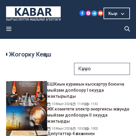
Кыр
Жогорку Кеңеш
БШКнын курамын кыскартуу боюнча
мыйзам долбоору I окууда
жактырылды
10 Март 2026
11:45
1132
ЖК комитети электр энергиясы жөнүндө
мыйзам долбоорун II окууда
жактырды
10 Март 2026
10:52
1002
Депутаттар 4 өлкө менен