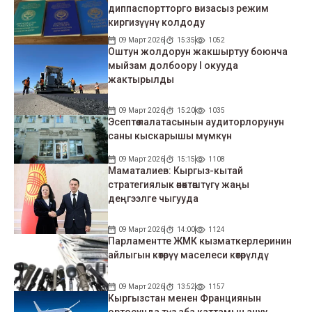
диппаспортторго визасыз режим
киргизүүнү колдоду
09 Март 2026
15:35
1052
Оштун жолдорун жакшыртуу боюнча
мыйзам долбоору I окууда
жактырылды
09 Март 2026
15:20
1035
Эсептөө палатасынын аудиторлорунун
саны кыскарышы мүмкүн
09 Март 2026
15:15
1108
Маматалиев: Кыргыз-кытай
стратегиялык өнөктөштүгү жаңы
деңгээлге чыгууда
09 Март 2026
14:00
1124
Парламентте ЖМК кызматкерлеринин
айлыгын көтөрүү маселеси көтөрүлдү
09 Март 2026
13:52
1157
Кыргызстан менен Франциянын
ортосунда түз аба каттамын ачуу