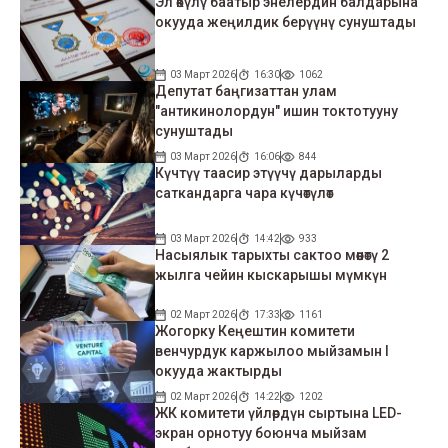
Эл өкүлү баатыр энелердин балдарына
окууда жеңилдик берүүнү сунуштады
03 Март 2026
16:30
1062
Депутат баңгизаттан улам
"антикинолордун" ишин токтотууну
сунуштады
03 Март 2026
16:06
844
Күчтүү таасир этүүчү дарыларды
саткандарга чара күчөтүлөт
03 Март 2026
14:42
933
Насыялык тарыхты сактоо мөөнөтү 2
жылга чейин кыскарышы мүмкүн
02 Март 2026
17:33
1161
Жогорку Кеңештин комитети
венчурдук каржылоо мыйзамын I
окууда жактырды
02 Март 2026
14:22
1202
ЖК комитети үйлөрдүн сыртына LED-
экран орнотуу боюнча мыйзам