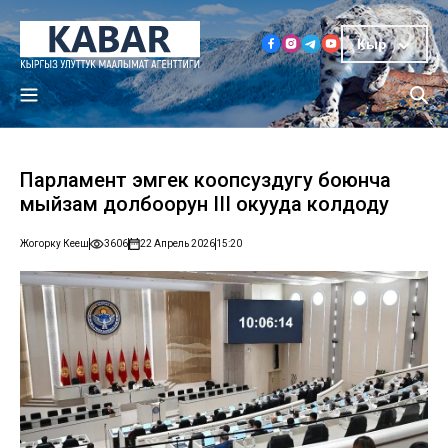
Кыр
Парламент эмгек коопсуздугу боюнча
мыйзам долбоорун III окууда колдоду
Жогорку Кеңеш
3606
22 Апрель 2026
15:20