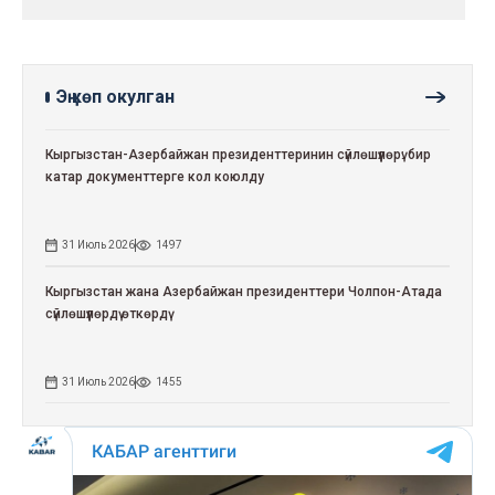
Эң көп окулган
Кыргызстан-Азербайжан президенттеринин сүйлөшүүлөрү: бир
катар документтерге кол коюлду
31 Июль 2026
1497
Кыргызстан жана Азербайжан президенттери Чолпон-Атада
сүйлөшүүлөрдү өткөрдү
31 Июль 2026
1455