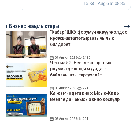
Бизнес жаңылыктары
"Кабар" ШКУ форумун өткөрүүгө колдоо
көрсөткөн өнөктөштөргө ыраазычылык
билдирет
09 Август 2026
2410
Чексиз 5G: Beeline эл аралык
роумингде жаңы муундагы
байланышты тартуулайт
06 Август 2026
224
Көл жээгиндеги кино: Ысык-Көлдө
Beeline’дан акысыз кино көрсөтүлөр
05 Август 2026
294