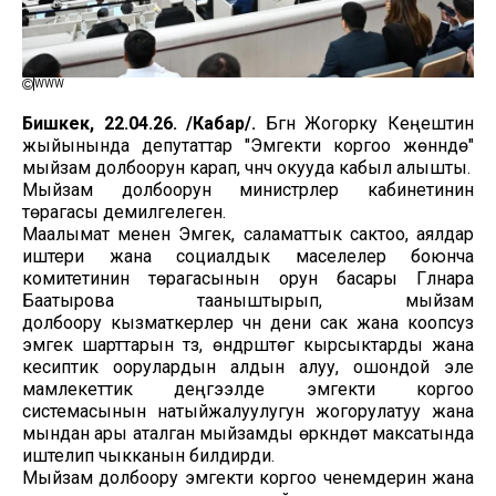
WWW
Бишкек, 22.04.26. /Кабар/.
Бүгүн Жогорку Кеңештин
жыйынында депутаттар "Эмгекти коргоо жөнүндө"
мыйзам долбоорун карап, үчүнчү окууда кабыл алышты.
Мыйзам долбоорун министрлер кабинетинин
төрагасы демилгелеген.
Маалымат менен Эмгек, саламаттык сактоо, аялдар
иштери жана социалдык маселелер боюнча
комитетинин төрагасынын орун басары Гүлнара
Баатырова тааныштырып, мыйзам
долбоору кызматкерлер үчүн дени сак жана коопсуз
эмгек шарттарын түзүү, өндүрүштөгү кырсыктарды жана
кесиптик оорулардын алдын алуу, ошондой эле
мамлекеттик деңгээлде эмгекти коргоо
системасынын натыйжалуулугун жогорулатуу жана
мындан ары аталган мыйзамды өркүндөтүү максатында
иштелип чыкканын билдирди.
Мыйзам долбоору эмгекти коргоо ченемдерин жана