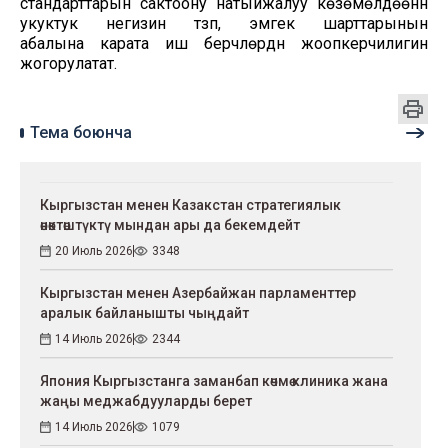
стандарттарын сактоону натыйжалуу көзөмөлдөөнүн
укуктук негизин түзүп, эмгек шарттарынын
абалына карата иш берүүчүлөрдүн жоопкерчилигин
жогорулатат.
Тема боюнча
Кыргызстан менен Казакстан стратегиялык
өнөктөштүктү мындан ары да бекемдейт
20 Июль 2026
3348
Кыргызстан менен Азербайжан парламенттер
аралык байланышты чыңдайт
14 Июль 2026
2344
Япония Кыргызстанга заманбап көчмө клиника жана
жаңы меджабдууларды берет
14 Июль 2026
1079