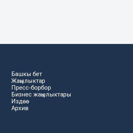
Башкы бет
Жаңылыктар
Пресс-борбор
Бизнес жаңылыктары
Издөө
Архив