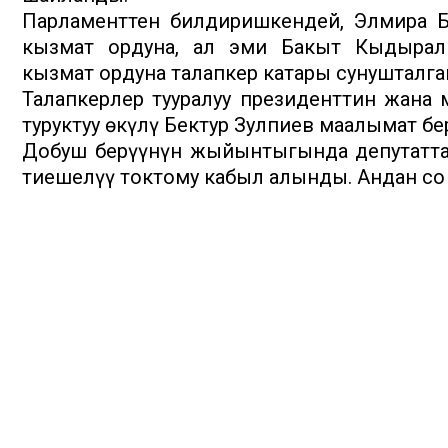
Парламенттен билдиришкендей, Элмира Б
кызмат ордуна, ал эми Бакыт Кыдырал
кызмат ордуна талапкер катары сунушталга
Талапкерлер тууралуу президенттин жана 
туруктуу өкүлү Бектур Зулпиев маалымат бе
Добуш берүүнүн жыйынтыгында депутаттар
тиешелүү токтому кабыл алынды. Андан соң