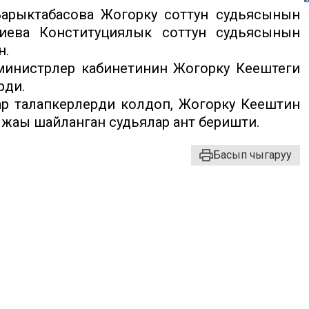
арыктабасова Жогорку соттун судьясынын
иева Конституциялык соттун судьясынын
н.
министрлер кабинетинин Жогорку Кеңештеги
рди.
 талапкерлерди колдоп, Жогорку Кеңештин
 жаңы шайланган судьялар ант беришти.
Басып чыгаруу