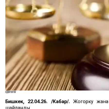
WWW
Бишкек, 22.04.26. /Кабар/.
Жогорку жана 
шайланды.