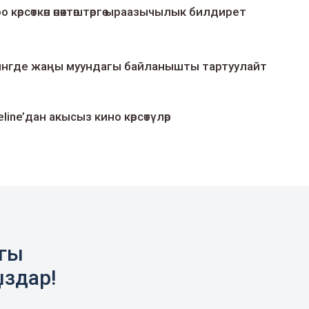
о көрсөткөн өнөктөштөргө ыраазычылык билдирет
умингде жаңы муундагы байланышты тартуулайт
line’дан акысыз кино көрсөтүлөр
агы
ыздар!