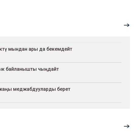
түктү мындан ары да бекемдейт
лык байланышты чыңдайт
а жаңы меджабдууларды берет