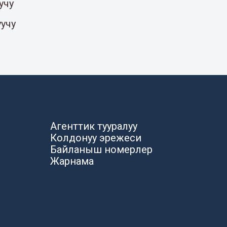
учу
уучу
Агенттик тууралуу
Колдонуу эрежеси
Байланыш номерлер
Жарнама