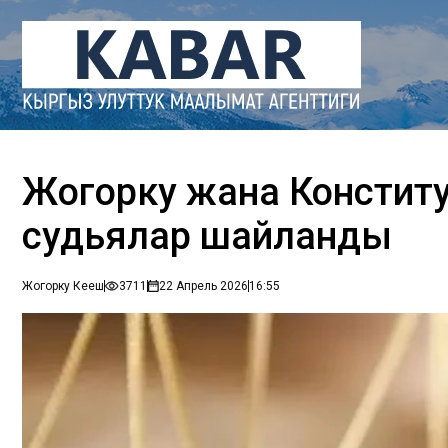
Жогорку жана Конститу
судьялар шайланды
Жогорку Кеңеш
3711
22 Апрель 2026
16:55