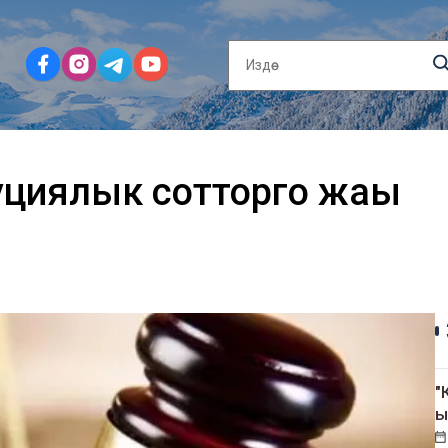
циялык сотторго жаңы
"
ы