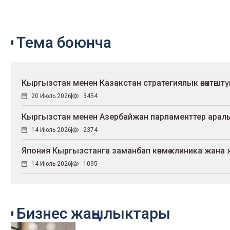
Тема боюнча
Кыргызстан менен Казакстан стратегиялык өнөктөш
20 Июль 2026
3454
Кыргызстан менен Азербайжан парламенттер ара
14 Июль 2026
2374
Япония Кыргызстанга заманбап көчмө клиника жан
14 Июль 2026
1095
Бизнес жаңылыктары