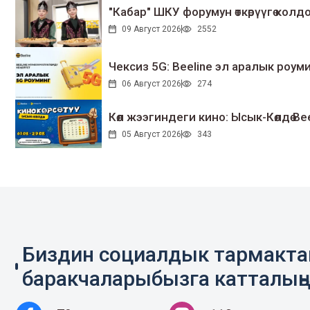
"Кабар" ШКУ форумун өткөрүүгө колдо
09 Август 2026
2552
Чексиз 5G: Beeline эл аралык ро
06 Август 2026
274
Көл жээгиндеги кино: Ысык-Көлдө Bee
05 Август 2026
343
Биздин социалдык тармакт
баракчаларыбызга катталың