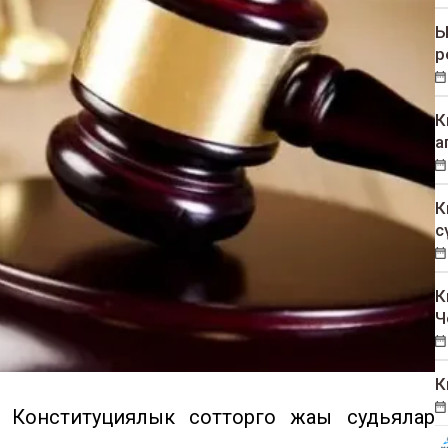
Ы
р
К
а
К
с
К
Ч
К
Конституциялык сотторго жаңы судьялар