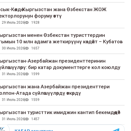
сык-Көлдө Кыргызстан жана Өзбекстан ЖОЖ
екторлорунун форуму өттү
29 Июль 2026
1928
ыргызстан менен Өзбекстан туристтердин
гымын 10 млн адамга жеткирүүнү көздөйт – Кубатов
30 Июль 2026
1657
ыргызстан-Азербайжан президенттеринин
үйлөшүүлөрү: бир катар документтерге кол коюлду
31 Июль 2026
1599
ыргызстан жана Азербайжан президенттери
олпон-Атада сүйлөшүүлөрдү өткөрдү
31 Июль 2026
1559
ыргызстан туристтик имиджин кантип бекемдөөдө?
31 Июль 2026
1457