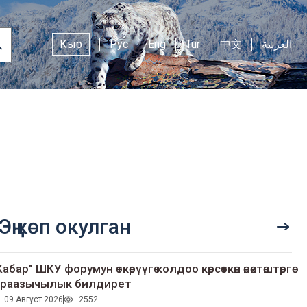
Кыр
Рус
Eng
Tur
中文
العربية
Эң көп окулган
Кабар" ШКУ форумун өткөрүүгө колдоо көрсөткөн өнөктөштөргө
раазычылык билдирет
09 Август 2026
2552