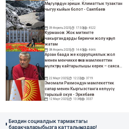
Мөңгүлөрдүн эриши. Климаттык тузактан
чыгуу кыйын болот - Саипбаев
09 Апрель 2025
17:50
4522
Курманов: Жок митингге
чакыргандарды биринчи жолу көрүп
жатам
08 Апрель 2025
14:40
4646
Арзан баада же коррупциялык жол
менен менчикке өткөн мамлекеттин
мүлктөрү кайтарылышы керек – саясат
таануучу
22 Март 2025
12:22
3719
Эмомали Рахмондун мамлекеттик
сапар менен Кыргызстанга келүүсү
тарыхый окуя - Эркебаев
12 Март 2025
13:38
3337
Биздин социалдык тармактагы
баракчаларыбызга катталыңыздар!