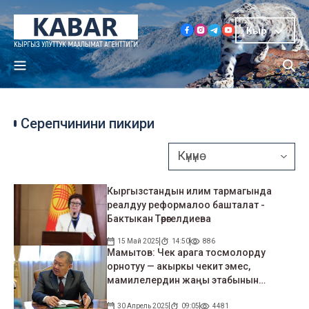
Кыр
Серепчинини пикири
Кыргызстандын илим тармагында
реалдуу реформалоо башталат -
Бактыкан Төрөгелдиева
15 Май 2025
14:50
886
Мамытов: Чек арага тосмолорду
орнотуу — акыркы чекит эмес,
мамилелердин жаңы этабынын
башталышы
30 Апрель 2025
09:05
4481