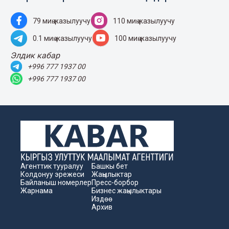
79 миң жазылуучу
110 миң жазылуучу
0.1 миң жазылуучу
100 миң жазылуучу
Элдик кабар
+996 777 1937 00
+996 777 1937 00
Агенттик тууралуу
Башкы бет
Колдонуу эрежеси
Жаңылыктар
Байланыш номерлер
Пресс-борбор
Жарнама
Бизнес жаңылыктары
Издөө
Архив