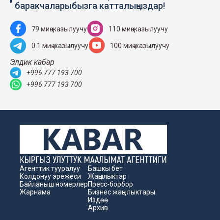
баракчаларыбызга катталыңыздар!
79 миң жазылуучу
110 миң жазылуучу
0.1 миң жазылуучу
100 миң жазылуучу
Элдик кабар
+996 777 193 700
+996 777 193 700
Агенттик тууралуу
Башкы бет
Колдонуу эрежеси
Жаңылыктар
Байланыш номерлер
Пресс-борбор
Жарнама
Бизнес жаңылыктары
Издөө
Архив