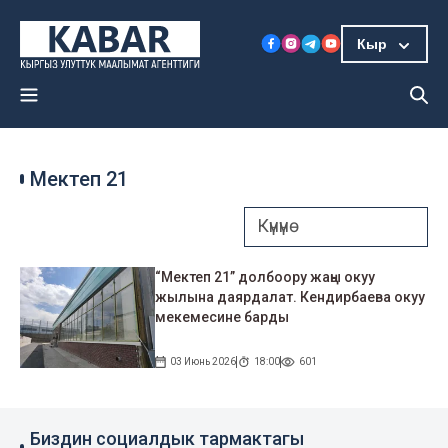
Кыр
Мектеп 21
“Мектеп 21” долбоору жаңы окуу
жылына даярдалат. Кендирбаева окуу
мекемесине барды
03 Июнь 2026
18:00
601
Биздин социалдык тармактагы