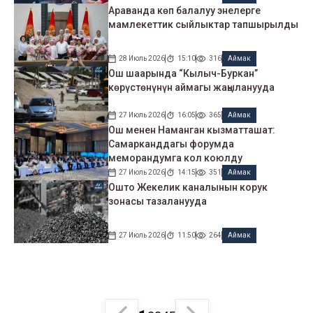
Араванда көп балалуу энелерге
мамлекеттик сыйлыктар тапшырылды
28 Июль 2026
15:10
316
Аймак
Ош шаарында “Кылыч-Буркан”
көрүстөнүнүн аймагы жаңыланууда
27 Июль 2026
16:05
365
Аймак
Ош менен Наманган кызматташат:
Самарканддагы форумда
меморандумга кол коюлду
27 Июль 2026
14:15
351
Аймак
Ошто Жекелик каналынын корук
зонасы тазаланууда
27 Июль 2026
11:50
264
Аймак