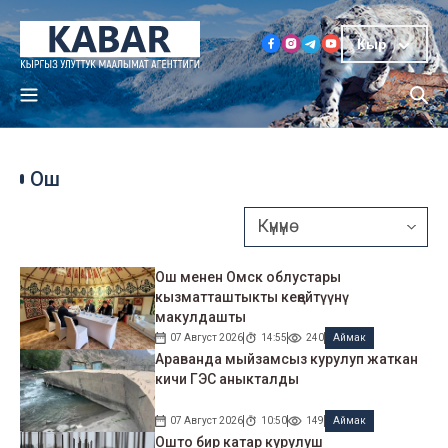
Кыр
Ош
Ош менен Омск облустары
кызматташтыкты кеңейтүүнү
макулдашты
07 Август 2026
14:55
240
Аймак
Араванда мыйзамсыз курулуп жаткан
кичи ГЭС аныкталды
07 Август 2026
10:50
149
Аймак
Ошто бир катар курулуш