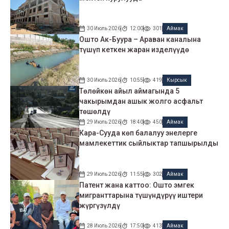
30 Июль 2026
12:00
301
Аймак
Ошто Ак-Буура – Араван каналына
түшүп кеткен жаран изделүүдө
30 Июль 2026
10:55
419
Кырсык
Төлөйкөн айыл аймагында 5
чакырымдан ашык жолго асфальт
төшөлдү
29 Июль 2026
18:40
450
Аймак
Кара-Сууда көп балалуу энелерге
мамлекеттик сыйлыктар тапшырылды
29 Июль 2026
11:55
302
Аймак
Патент жана каттоо: Ошто эмгек
мигранттарына түшүндүрүү иштери
жүргүзүлдү
28 Июль 2026
17:50
413
Аймак