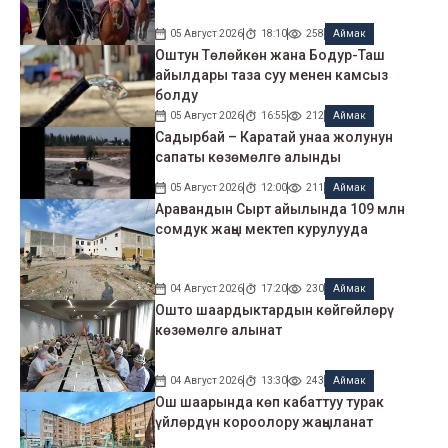
05 Август 2026
18:10
258
Аймак
Оштун Төлөйкөн жана Бодур-Таш
айылдары таза суу менен камсыз
болду
05 Август 2026
16:55
212
Аймак
Садырбай – Каратай унаа жолунун
сапаты көзөмөлгө алынды
05 Август 2026
12:00
211
Аймак
Аравандын Сырт айылында 109 млн
сомдук жаңы мектеп курулууда
04 Август 2026
17:20
230
Аймак
Ошто шаардыктардын көйгөйлөрү
көзөмөлгө алынат
04 Август 2026
13:30
243
Аймак
Ош шаарында көп кабаттуу турак
үйлөрдүн короолору жаңыланат