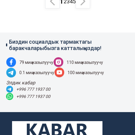
1
2
3
4
5
Биздин социалдык тармактагы
баракчаларыбызга катталыңыздар!
79 миң жазылуучу
110 миң жазылуучу
0.1 миң жазылуучу
100 миң жазылуучу
Элдик кабар
+996 777 1937 00
+996 777 1937 00