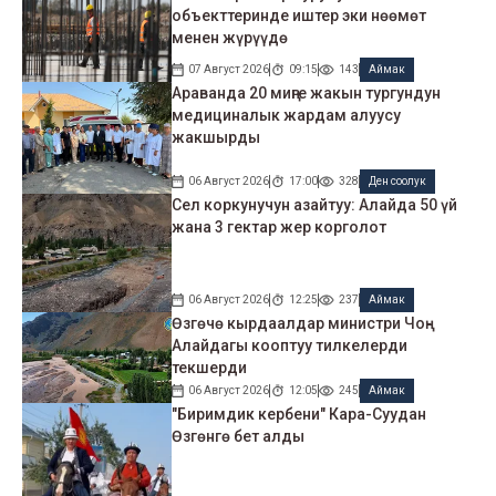
объекттеринде иштер эки нөөмөт
менен жүрүүдө
07 Август 2026
09:15
143
Аймак
Араванда 20 миңге жакын тургундун
медициналык жардам алуусу
жакшырды
06 Август 2026
17:00
328
Ден соолук
Сел коркунучун азайтуу: Алайда 50 үй
жана 3 гектар жер корголот
06 Август 2026
12:25
237
Аймак
Өзгөчө кырдаалдар министри Чоң-
Алайдагы кооптуу тилкелерди
текшерди
06 Август 2026
12:05
245
Аймак
"Биримдик кербени" Кара-Суудан
Өзгөнгө бет алды