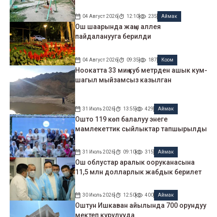
04 Август 2026
12:10
235
Аймак
Ош шаарында жаңы аллея
пайдаланууга берилди
04 Август 2026
09:35
187
Коом
Ноокатта 33 миң куб метрден ашык кум-
шагыл мыйзамсыз казылган
31 Июль 2026
13:55
429
Аймак
Ошто 119 көп балалуу энеге
мамлекеттик сыйлыктар тапшырылды
31 Июль 2026
09:10
315
Аймак
Ош облустар аралык ооруканасына
11,5 млн долларлык жабдык берилет
30 Июль 2026
12:50
400
Аймак
Оштун Ишкаван айылында 700 орундуу
мектеп курулууда