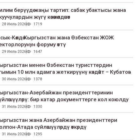
илим берүүдө жаңы тартип: сабак убактысы жана
куучулардын жүгү көзөмөлдөнөт
28 Июль 2026
1719
сык-Көлдө Кыргызстан жана Өзбекстан ЖОЖ
екторлорунун форуму өттү
29 Июль 2026
1647
ыргызстан менен Өзбекстан туристтердин
гымын 10 млн адамга жеткирүүнү көздөйт – Кубатов
30 Июль 2026
1378
ыргызстан-Азербайжан президенттеринин
үйлөшүүлөрү: бир катар документтерге кол коюлду
31 Июль 2026
1330
ыргызстан жана Азербайжан президенттери
олпон-Атада сүйлөшүүлөрдү өткөрдү
31 Июль 2026
1295