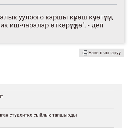
ык уулоого каршы күрөш күчөтүлүп,
ик иш-чаралар өткөрүлүүдө", - деп
Басып чыгаруу
йт
калган студентке сыйлык тапшырды