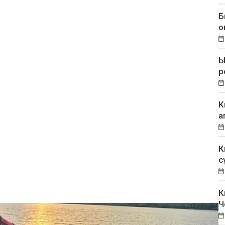
Б
о
Ы
р
К
а
К
с
К
Ч