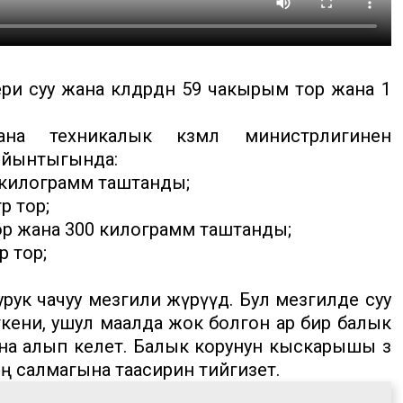
 суу жана көлдөрдөн 59 чакырым тор жана 1
а техникалык көзөмөл министрлигинен
ыйынтыгында:
0 килограмм таштанды;
р тор;
тор жана 300 килограмм таштанды;
р тор;
урук чачуу мезгили жүрүүдө. Бул мезгилде суу
нткени, ушул маалда жок болгон ар бир балык
а алып келет. Балык корунун кыскарышы өз
ң салмагына таасирин тийгизет.