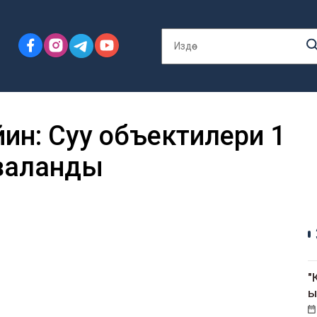
ейин: Суу объектилери 1
заланды
"
ы