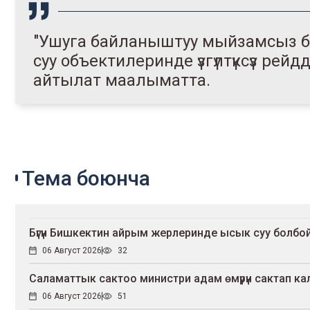
"Ушуга байланыштуу мыйзамсыз бал
суу объектилеринде үзгүлтүксүз рейдд
айтылат маалыматта.
Тема боюнча
Бүгүн Бишкектин айрым жерлеринде ысык суу болбо
06 Август 2026
32
Саламаттык сактоо министри адам өмүрүн сактап 
06 Август 2026
51