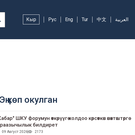
Кыр
Рус
Eng
Tur
中文
العربية
Эң көп окулган
Кабар" ШКУ форумун өткөрүүгө колдоо көрсөткөн өнөктөштөргө
раазычылык билдирет
09 Август 2026
2173