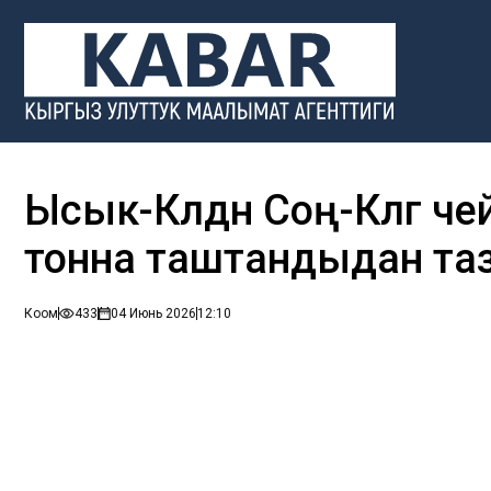
Ысык-Көлдөн Соң-Көлгө ч
тонна таштандыдан та
Коом
433
04 Июнь 2026
12:10