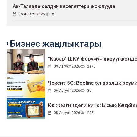
Ак-Талаада селдин кесепеттери жоюлууда
06 Август 2026
51
Бизнес жаңылыктары
"Кабар" ШКУ форумун өткөрүүгө колдо
09 Август 2026
2173
Чексиз 5G: Beeline эл аралык ро
06 Август 2026
30
Көл жээгиндеги кино: Ысык-Көлдө Bee
05 Август 2026
205