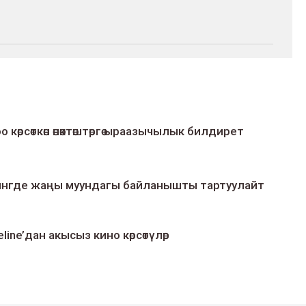
о көрсөткөн өнөктөштөргө ыраазычылык билдирет
умингде жаңы муундагы байланышты тартуулайт
line’дан акысыз кино көрсөтүлөр