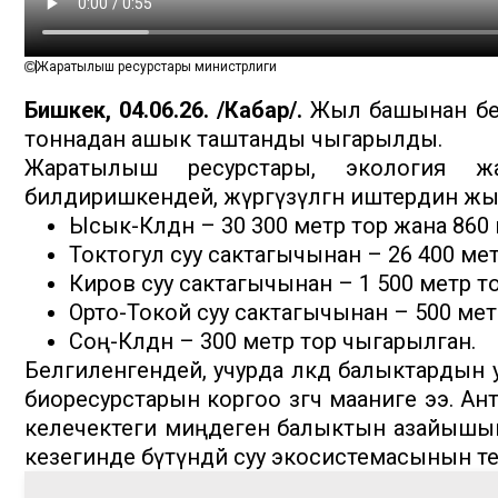
Жаратылыш ресурстары министрлиги
Бишкек, 04.06.26. /Кабар/.
Жыл башынан бери
тоннадан ашык таштанды чыгарылды.
Жаратылыш ресурстары, экология жан
билдиришкендей, жүргүзүлгөн иштердин ж
Ысык-Көлдөн – 30 300 метр тор жана 86
Токтогул суу сактагычынан – 26 400 мет
Киров суу сактагычынан – 1 500 метр 
Орто-Токой суу сактагычынан – 500 мет
Соң-Көлдөн – 300 метр тор чыгарылган.
Белгиленгендей, учурда өлкөдө балыктардын 
биоресурстарын коргоо өзгөчө мааниге ээ. А
келечектеги миңдеген балыктын азайышын
кезегинде бүтүндөй суу экосистемасынын те