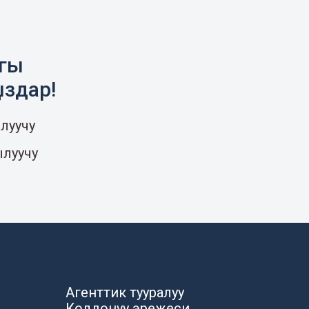
агы
ыздар!
луучу
ылуучу
Агенттик тууралуу
Колдонуу эрежеси