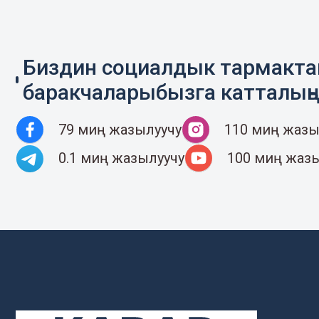
Биздин социалдык тармакт
баракчаларыбызга катталың
79 миң жазылуучу
110 миң жазы
0.1 миң жазылуучу
100 миң жаз