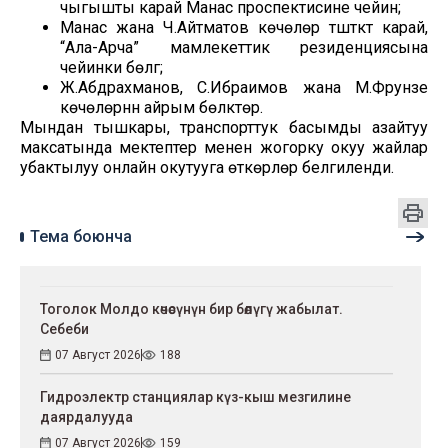
чыгышты карай Манас проспектисине чейин;
Манас жана Ч.Айтматов көчөлөрү түштүктү карай,
“Ала-Арча” мамлекеттик резиденциясына
чейинки бөлүгү;
Ж.Абдрахманов, С.Ибраимов жана М.Фрунзе
көчөлөрүнүн айрым бөлүктөрү.
Мындан тышкары, транспорттук басымды азайтуу
максатында мектептер менен жогорку окуу жайлар
убактылуу онлайн окутууга өткөрүлөрү белгиленди.
Тема боюнча
Тоголок Молдо көчөсүнүн бир бөлүгү жабылат.
Себеби
07 Август 2026
188
Гидроэлектр станциялар күз-кыш мезгилине
даярдалууда
07 Август 2026
159