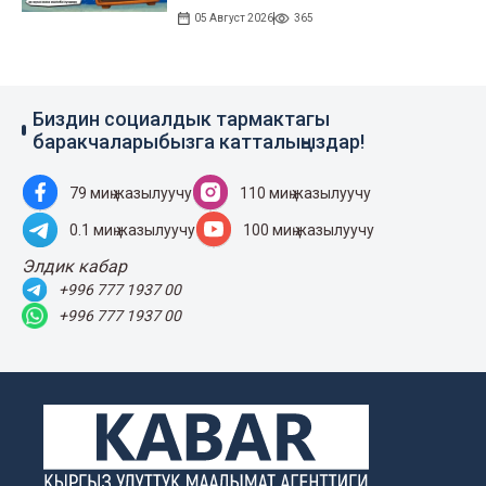
05 Август 2026
365
Биздин социалдык тармактагы
баракчаларыбызга катталыңыздар!
79 миң жазылуучу
110 миң жазылуучу
0.1 миң жазылуучу
100 миң жазылуучу
Элдик кабар
+996 777 1937 00
+996 777 1937 00