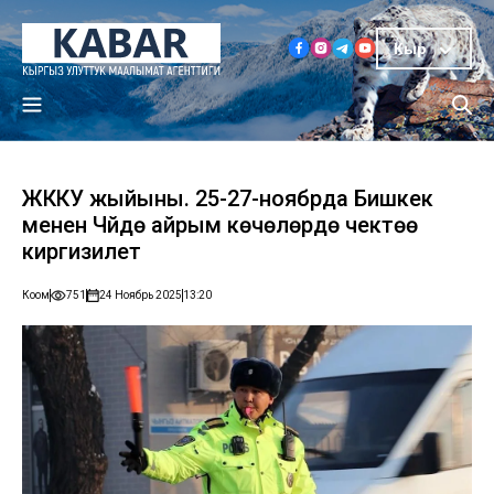
Кыр
ЖККУ жыйыны. 25-27-ноябрда Бишкек
менен Чүйдө айрым көчөлөрдө чектөө
киргизилет
Коом
751
24 Ноябрь 2025
13:20