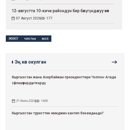
12-августта 10-кичи райондун бир бөлүгүндө суу өчөт
07 Август 2026
177
ЖККУ
чектөө
жол
Эң көп окулган
Кыргызстан жана Азербайжан президенттери Чолпон-Атада
сүйлөшүүлөрдү өткөрдү
31 Июль 2026
1604
Кыргызстан туристтик имиджин кантип бекемдөөдө?