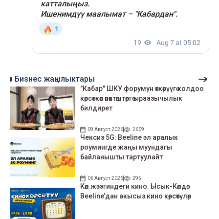
Бизнес жаңылыктары
"Кабар" ШКУ форумун өткөрүүгө колдоо
көрсөткөн өнөктөштөргө ыраазычылык
билдирет
09 Август 2026
2609
Чексиз 5G: Beeline эл аралык
роумингде жаңы муундагы
байланышты тартуулайт
06 Август 2026
295
Көл жээгиндеги кино: Ысык-Көлдө
Beeline’дан акысыз кино көрсөтүлөр