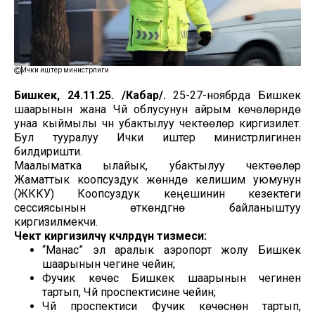
Ички иштер министрлиги
Бишкек, 24.11.25. /Кабар/.
25-27-ноябрда Бишкек
шаарынын жана Чүй облусунун айрым көчөлөрүндө
унаа кыймылы үчүн убактылуу чектөөлөр киргизилет.
Бул тууралуу Ички иштер министрлигинен
билдиришти.
Маалыматка ылайык, убактылуу чектөөлөр
Жаматтык коопсуздук жөнүндө келишим уюмунун
(ЖККУ) Коопсуздук кеңешинин кезектеги
сессиясынын өткөндүгүнө байланыштуу
киргизилмекчи.
Чектөө киргизилчү көчөлөрдүн тизмеси:
“Манас” эл аралык аэропорт жолу Бишкек
шаарынын чегине чейин;
Фучик көчөсү Бишкек шаарынын чегинен
тартып, Чүй проспектисине чейин;
Чүй проспектиси Фучик көчөсүнөн тартып,